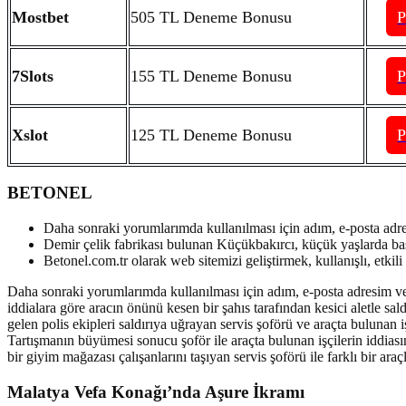
Mostbet
505 TL Deneme Bonusu
7Slots
155 TL Deneme Bonusu
Xslot
125 TL Deneme Bonusu
BETONEL
Daha sonraki yorumlarımda kullanılması için adım, e-posta adre
Demir çelik fabrikası bulunan Küçükbakırcı, küçük yaşlarda baş
Betonel.com.tr olarak web sitemizi geliştirmek, kullanışlı, etkil
Daha sonraki yorumlarımda kullanılması için adım, e-posta adresim ve 
iddialara göre aracın önünü kesen bir şahıs tarafından kesici aletle sal
gelen polis ekipleri saldırıya uğrayan servis şoförü ve araçta bulunan
Tartışmanın büyümesi sonucu şoför ile araçta bulunan işçilerin iddiasın
bir giyim mağazası çalışanlarını taşıyan servis şoförü ile farklı bir ar
Malatya Vefa Konağı’nda Aşure İkramı