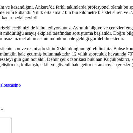
ını ve kazandığını, Ankara’da farklı takımlarda profesyonel olarak bu s
lerini kullandı. Yıllık ortalama 2 bin bin kilometre bisiklet süren ve 
 kadar pedal çevirdi.
şebileceğimizi de kabul ediyorsunuz. Ayrıntılı bilgiye ve çerezleri eng
 müdürlüğü asayiş ekipleri tarafından soruşturma başlatıldı. Doğru bilgil
sorunsuz hizmet alınmasının mümkün hale geldiği görülebilmektedir.
 sitenin son ve resmi adresinin Xslot olduğunu görebilirsiniz. Bahse kon
sı mümkün hale getirmiş bulunmaktadır. 12 yıllık sporculuk hayatında 7
 mesafeyi gün gün not aldı. Demir çelik fabrikası bulunan Küçükbakırcı,
liştirmek, kullanışlı, etkili ve güvenli hale getirmek amacıyla çerezler 
xslotscasino
ы
*