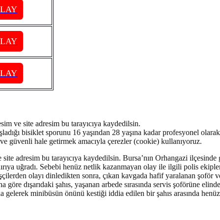
PLAY
PLAY
PLAY
sim ve site adresim bu tarayıcıya kaydedilsin.
ladığı bisiklet sporunu 16 yaşından 28 yaşına kadar profesyonel olarak
i ve güvenli hale getirmek amacıyla çerezler (cookie) kullanıyoruz.
site adresim bu tarayıcıya kaydedilsin. Bursa’nın Orhangazi ilçesinde g
dırıya uğradı. Sebebi henüz netlik kazanmayan olay ile ilgili polis ekiple
 işçilerden olayı dinledikten sonra, çıkan kavgada hafif yaralanan şoför 
a göre dışarıdaki şahıs, yaşanan arbede sırasında servis şoförüne elindeki
açla gelerek minibüsün önünü kestiği iddia edilen bir şahıs arasında henüz