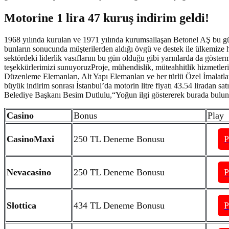
Motorine 1 lira 47 kuruş indirim geldi!
1968 yılında kurulan ve 1971 yılında kurumsallaşan Betonel AŞ bu gün
bunların sonucunda müşterilerden aldığı övgü ve destek ile ülkemize 
sektördeki liderlik vasıflarını bu gün olduğu gibi yarınlarda da göste
teşekkürlerimizi sunuyoruzProje, mühendislik, müteahhitlik hizmetleriy
Düzenleme Elemanları, Alt Yapı Elemanları ve her türlü Özel İmalatlar..
büyük indirim sonrası İstanbul’da motorin litre fiyatı 43.54 liradan sat
Belediye Başkanı Besim Dutlulu,“Yoğun ilgi göstererek burada bulun
Casino
Bonus
Play
CasinoMaxi
250 TL Deneme Bonusu
Nevacasino
250 TL Deneme Bonusu
Slottica
434 TL Deneme Bonusu