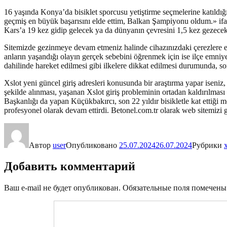
16 yaşında Konya’da bisiklet sporcusu yetiştirme seçmelerine katıldığ
geçmiş en büyük başarısını elde ettim, Balkan Şampiyonu oldum.» ifade
Kars’a 19 kez gidip gelecek ya da dünyanın çevresini 1,5 kez gezecek
Sitemizde gezinmeye devam etmeniz halinde cihazınızdaki çerezlere eri
anların yaşandığı olayın gerçek sebebini öğrenmek için ise ilçe emniyet
dahilinde hareket edilmesi gibi ilkelere dikkat edilmesi durumunda, 
Xslot yeni güncel giriş adresleri konusunda bir araştırma yapar iseniz,
şekilde alınması, yaşanan Xslot giriş probleminin ortadan kaldırılma
Başkanlığı da yapan Küçükbakırcı, son 22 yıldır bisikletle kat ettiği
profesyonel olarak devam ettirdi. Betonel.com.tr olarak web sitemizi ge
Автор
user
Опубликовано
25.07.2024
26.07.2024
Рубрики
Добавить комментарий
Ваш e-mail не будет опубликован.
Обязательные поля помечен