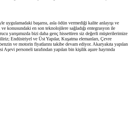
le uygulamadaki başarısı, asla ödün vermediği kalite anlayışı ve
ve konusundaki en son teknolojilere sağladığı entegrasyon ile
ucu yarışımızda bizi daha genç hissettiren siz değerli müşterilerimize
iliriz; Endüstriyel ve Üst Yapılar, Kuşatma elemanları, Çevre
r benzin ve motorin fiyatlarını takibe devam ediyor. Akaryakıta yapılan
esi Aşevi personeli tarafından yapılan bin kişilik aşure hayrında