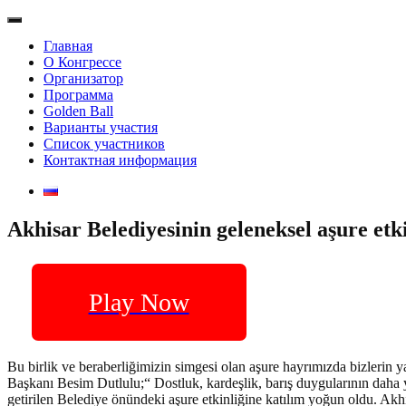
Главная
О Конгрессе
Организатор
Программа
Golden Ball
Варианты участия
Список участников
Контактная информация
Akhisar Belediyesinin geleneksel aşure etki
Play Now
Bu birlik ve beraberliğimizin simgesi olan aşure hayrımızda bizlerin 
Başkanı Besim Dutlulu;“ Dostluk, kardeşlik, barış duygularının daha 
getirilen Belediye önündeki aşure etkinliğine katılım yoğun oldu. Akhis