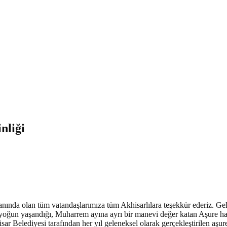
nliği
yanında olan tüm vatandaşlarımıza tüm Akhisarlılara teşekkür ederiz. Ge
yoğun yaşandığı, Muharrem ayına ayrı bir manevi değer katan Aşure hayr
ar Belediyesi tarafından her yıl geleneksel olarak gerçekleştirilen aşur