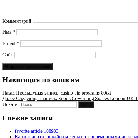
Комментарий
Имя
*
E-mail
*
Сайт
Навигация по записям
Назад
Предыдущая запись:
casino vip programs 80txt
Далее
Следующая запись:
Sports Coworking Spaces London UK Tre
Искать:
Поиск
Свежие записи
favorite article 108933
Казино играть онлайн на деньги с современными игровы