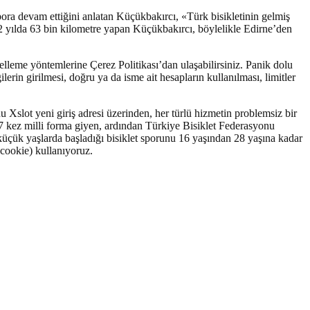
pora devam ettiğini anlatan Küçükbakırcı, «Türk bisikletinin gelmiş
22 yılda 63 bin kilometre yapan Küçükbakırcı, böylelikle Edirne’den
elleme yöntemlerine Çerez Politikası’dan ulaşabilirsiniz. Panik dolu
erin girilmesi, doğru ya da isme ait hesapların kullanılması, limitler
u Xslot yeni giriş adresi üzerinden, her türlü hizmetin problemsiz bir
07 kez milli forma giyen, ardından Türkiye Bisiklet Federasyonu
 küçük yaşlarda başladığı bisiklet sporunu 16 yaşından 28 yaşına kadar
(cookie) kullanıyoruz.