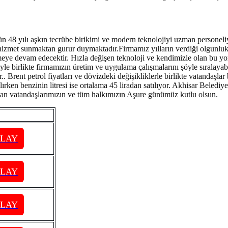
 48 yılı aşkın tecrübe birikimi ve modern teknolojiyi uzman personeliy
hizmet sunmaktan gurur duymaktadır.Firmamız yılların verdiği olgunluk 
rmeye devam edecektir. Hızla değişen teknoloji ve kendimizle olan bu yor
le birlikte firmamızın üretim ve uygulama çalışmalarını şöyle sıralayab
 Brent petrol fiyatları ve dövizdeki değişikliklerle birlikte vatandaşla
ılırken benzinin litresi ise ortalama 45 liradan satılıyor. Akhisar Belediy
an vatandaşlarımızın ve tüm halkımızın Aşure günümüz kutlu olsun.
PLAY
PLAY
PLAY