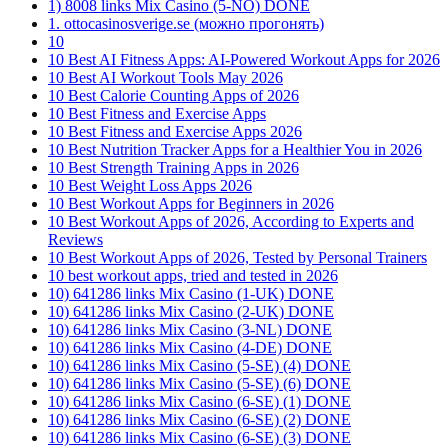
1) 8008 links Mix Casino (5-NO) DONE
1. ottocasinosverige.se (можно прогонять)
10
10 Best AI Fitness Apps: AI-Powered Workout Apps for 2026
10 Best AI Workout Tools May 2026
10 Best Calorie Counting Apps of 2026
10 Best Fitness and Exercise Apps
10 Best Fitness and Exercise Apps 2026
10 Best Nutrition Tracker Apps for a Healthier You in 2026
10 Best Strength Training Apps in 2026
10 Best Weight Loss Apps 2026
10 Best Workout Apps for Beginners in 2026
10 Best Workout Apps of 2026, According to Experts and
Reviews
10 Best Workout Apps of 2026, Tested by Personal Trainers
10 best workout apps, tried and tested in 2026
10) 641286 links Mix Casino (1-UK) DONE
10) 641286 links Mix Casino (2-UK) DONE
10) 641286 links Mix Casino (3-NL) DONE
10) 641286 links Mix Casino (4-DE) DONE
10) 641286 links Mix Casino (5-SE) (4) DONE
10) 641286 links Mix Casino (5-SE) (6) DONE
10) 641286 links Mix Casino (6-SE) (1) DONE
10) 641286 links Mix Casino (6-SE) (2) DONE
10) 641286 links Mix Casino (6-SE) (3) DONE