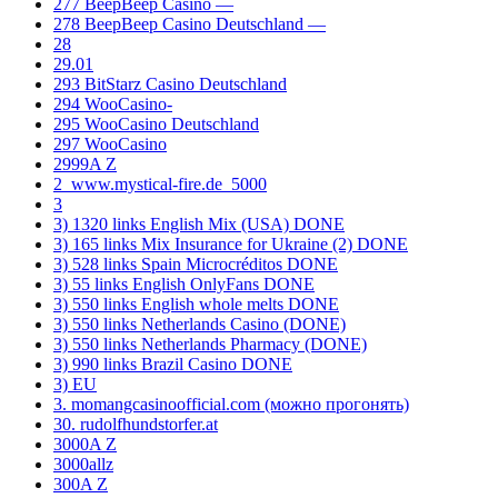
277 BeepBeep Casino —
278 BeepBeep Casino Deutschland —
28
29.01
293 BitStarz Casino Deutschland
294 WooCasino-
295 WooCasino Deutschland
297 WooCasino
2999A Z
2_www.mystical-fire.de_5000
3
3) 1320 links English Mix (USA) DONE
3) 165 links Mix Insurance for Ukraine (2) DONE
3) 528 links Spain Microcréditos DONE
3) 55 links English OnlyFans DONE
3) 550 links English whole melts DONE
3) 550 links Netherlands Casino (DONE)
3) 550 links Netherlands Pharmacy (DONE)
3) 990 links Brazil Casino DONE
3) EU
3. momangcasinoofficial.com (можно прогонять)
30. rudolfhundstorfer.at
3000A Z
3000allz
300A Z