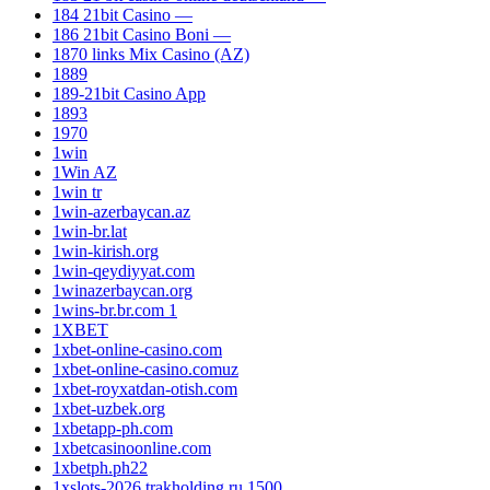
184 21bit Casino —
186 21bit Casino Boni —
1870 links Mix Casino (AZ)
1889
189-21bit Casino App
1893
1970
1win
1Win AZ
1win tr
1win-azerbaycan.az
1win-br.lat
1win-kirish.org
1win-qeydiyyat.com
1winazerbaycan.org
1wins-br.br.com 1
1XBET
1xbet-online-casino.com
1xbet-online-casino.comuz
1xbet-royxatdan-otish.com
1xbet-uzbek.org
1xbetapp-ph.com
1xbetcasinoonline.com
1xbetph.ph22
1xslots-2026.trakholding.ru 1500