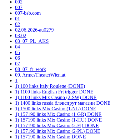
002
007
007-bsb.com
01
02
02.06.2026-au0279
03.02
03_07_PL_AKS
04
05
06
07
08_07_fr_work
09. ArmesTheaterWien.at
1
1) 100 links Italy Roulette (DONE)
1) 1100 links English Frt trigger DONE
1) 1100 links Mix Casino (2-SW) DONE
1) 1400 links russia блэкспрут магазин DONE
1) 1500 links Mix Casino (1-NL) DONE
1) 157190 links Mix Casino (1-GR) DONE
1) 157190 links Mix Casino (1-HU) DONE
1) 157190 links Mix Casino (2-FI) DONE
1) 157190 links Mix Casino (2-PL) DONE
1) 157190 links Mix Casino DONE