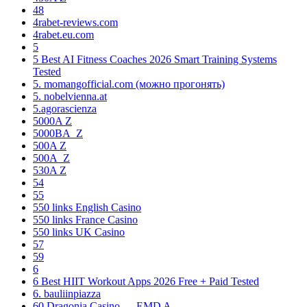
48
4rabet-reviews.com
4rabet.eu.com
5
5 Best AI Fitness Coaches 2026 Smart Training Systems
Tested
5. momangofficial.com (можно прогонять)
5. nobelvienna.at
5.agorascienza
5000A Z
5000BA_Z
500A Z
500A_Z
530A Z
54
55
550 links English Casino
550 links France Casino
550 links UK Casino
57
59
6
6 Best HIIT Workout Apps 2026 Free + Paid Tested
6. bauliinpiazza
60 Dragonia Casino — EMD A