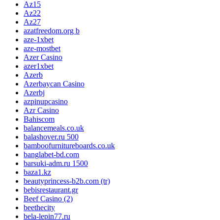
Az15
Az22
Az27
azatfreedom.org b
aze-1xbet
aze-mostbet
Azer Casino
azer1xbet
Azerb
Azerbaycan Casino
Azerbj
azpinupcasino
Azr Casino
Bahiscom
balancemeals.co.uk
balashover.ru 500
bamboofurnitureboards.co.uk
banglabet-bd.com
barsuki-adm.ru 1500
baza1.kz
beautyprincess-b2b.com (tr)
bebisrestaurant.gr
Beef Casino (2)
beethecity
bela-lepin77.ru