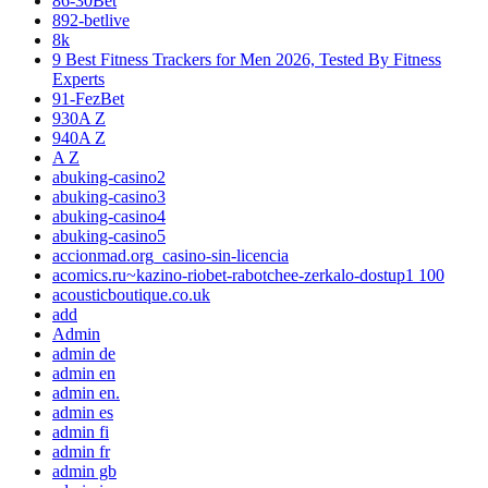
86-30Bet
892-betlive
8k
9 Best Fitness Trackers for Men 2026, Tested By Fitness
Experts
91-FezBet
930A Z
940A Z
A Z
abuking-casino2
abuking-casino3
abuking-casino4
abuking-casino5
accionmad.org_casino-sin-licencia
acomics.ru~kazino-riobet-rabotchee-zerkalo-dostup1 100
acousticboutique.co.uk
add
Admin
admin de
admin en
admin en.
admin es
admin fi
admin fr
admin gb