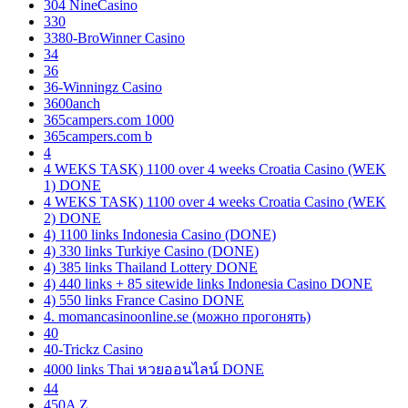
304 NineCasino
330
3380-BroWinner Casino
34
36
36-Winningz Casino
3600anch
365campers.com 1000
365campers.com b
4
4 WEKS TASK) 1100 over 4 weeks Croatia Casino (WEK
1) DONE
4 WEKS TASK) 1100 over 4 weeks Croatia Casino (WEK
2) DONE
4) 1100 links Indonesia Casino (DONE)
4) 330 links Turkiye Casino (DONE)
4) 385 links Thailand Lottery DONE
4) 440 links + 85 sitewide links Indonesia Casino DONE
4) 550 links France Casino DONE
4. momancasinoonline.se (можно прогонять)
40
40-Trickz Casino
4000 links Thai หวยออนไลน์ DONE
44
450A Z