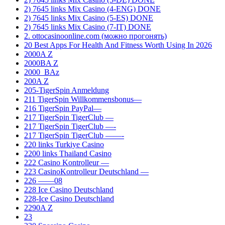
2) 7645 links Mix Casino (4-ENG) DONE
2) 7645 links Mix Casino (5-ES) DONE
2) 7645 links Mix Casino (7-IT) DONE
2. ottocasinoonline.com (можно прогонять)
20 Best Apps For Health And Fitness Worth Using In 2026
2000A Z
2000BA Z
2000_BAz
200A Z
205-TigerSpin Anmeldung
211 TigerSpin Willkommensbonus—
216 TigerSpin PayPal—
217 TigerSpin TigerClub —
217 TigerSpin TigerClub —-
217 TigerSpin TigerClub ——-
220 links Turkiye Casino
2200 links Thailand Casino
222 Casino Kontrolleur —
223 CasinoKontrolleur Deutschland —
226 ——08
228 Ice Casino Deutschland
228-Ice Casino Deutschland
2290A Z
23