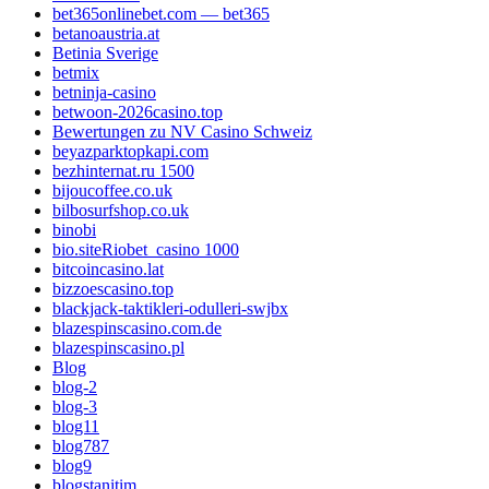
bet365onlinebet.com — bet365
betanoaustria.at
Betinia Sverige
betmix
betninja-casino
betwoon-2026casino.top
Bewertungen zu NV Casino Schweiz
beyazparktopkapi.com
bezhinternat.ru 1500
bijoucoffee.co.uk
bilbosurfshop.co.uk
binobi
bio.siteRiobet_casino 1000
bitcoincasino.lat
bizzoescasino.top
blackjack-taktikleri-odulleri-swjbx
blazespinscasino.com.de
blazespinscasino.pl
Blog
blog-2
blog-3
blog11
blog787
blog9
blogstanitim