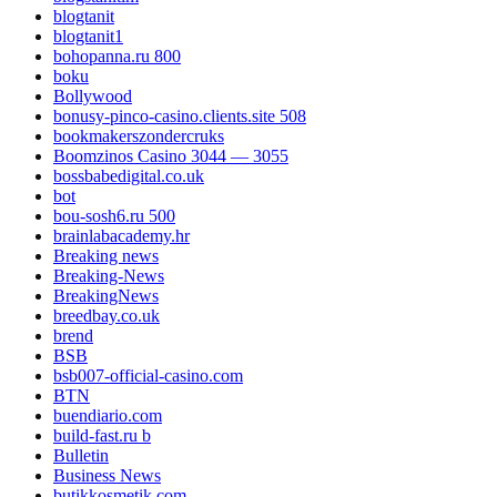
blogtanit
blogtanit1
bohopanna.ru 800
boku
Bollywood
bonusy-pinco-casino.clients.site 508
bookmakerszondercruks
Boomzinos Casino 3044 — 3055
bossbabedigital.co.uk
bot
bou-sosh6.ru 500
brainlabacademy.hr
Breaking news
Breaking-News
BreakingNews
breedbay.co.uk
brend
BSB
bsb007-official-casino.com
BTN
buendiario.com
build-fast.ru b
Bulletin
Business News
butikkosmetik.com