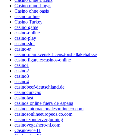
Casino ohne Lizenz
Casino ohne Lugas
Casino ohne oasis
casino online
Casino Turkey
casino-game
casino-online
casino-play
casino-slot
casino-tr
casino-utan-svensk-licens.torshallakebab.se
casino.figara.escasinos-online
casino1
casino2
casino3
casino4
casinobeef-deutschland.de
casinocuracao
casinofast
casinos-online-fuera-de-espana
casinosinternacionalesonline.co.com
casinosonlineeuropeos.co.com
casinoszondervergunning
casinovegashero-nl.com
Casinovice IT