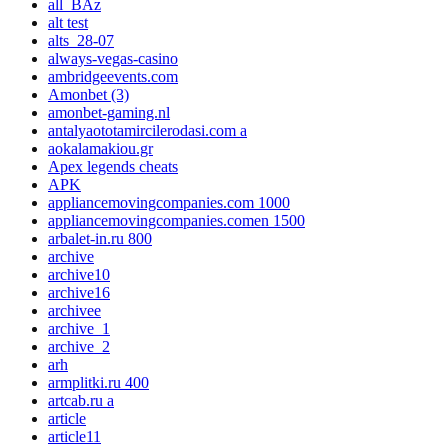
all_BAz
alt test
alts_28-07
always-vegas-casino
ambridgeevents.com
Amonbet (3)
amonbet-gaming.nl
antalyaototamircilerodasi.com a
aokalamakiou.gr
Apex legends cheats
APK
appliancemovingcompanies.com 1000
appliancemovingcompanies.comen 1500
arbalet-in.ru 800
archive
archive10
archive16
archivee
archive_1
archive_2
arh
armplitki.ru 400
artcab.ru a
article
article11