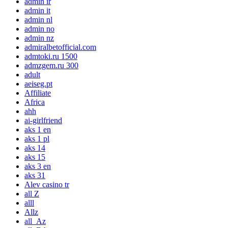
admin ir
admin it
admin nl
admin no
admin nz
admiralbetofficial.com
admtoki.ru 1500
admzgem.ru 300
adult
aeiseg.pt
Affiliate
Africa
ahh
ai-girlfriend
aks 1 en
aks 1 pl
aks 14
aks 15
aks 3 en
aks 31
Alev casino tr
all Z
alll
Allz
all_Az