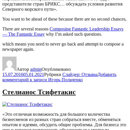
представители стран БРИКС… обсуждать условия развития
Северного морского пути».
You want to be ahead of these because there are no second chances,
There are several reasons
Composing Fantastic Leadership Essays
— The Fantastic Essay
why I’m asked such questions.
which means you need to never go back and attempt to compose a
newspaper again.
Автор
admin
Опубликовано
15.07.2016
05.01.2021
Рубрики
Слайдер: Отзывы
Добавить
комментарий
к записи Игорь Польченко
Стелианос Тсифетакис
«Это отличная возможность для большого количества
бизнесменов из разных стран собраться вместе, обменяться
опытом и идеями, обсудить общие проблемы. Для бизнеса это
еще и хорошая возможность объединиться с местным