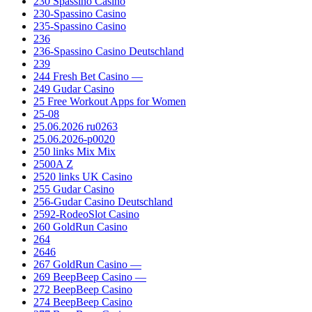
230 Spassino Casino
230-Spassino Casino
235-Spassino Casino
236
236-Spassino Casino Deutschland
239
244 Fresh Bet Casino —
249 Gudar Casino
25 Free Workout Apps for Women
25-08
25.06.2026 ru0263
25.06.2026-p0020
250 links Mix Mix
2500A Z
2520 links UK Casino
255 Gudar Casino
256-Gudar Casino Deutschland
2592-RodeoSlot Casino
260 GoldRun Casino
264
2646
267 GoldRun Casino —
269 BeepBeep Casino —
272 BeepBeep Casino
274 BeepBeep Casino