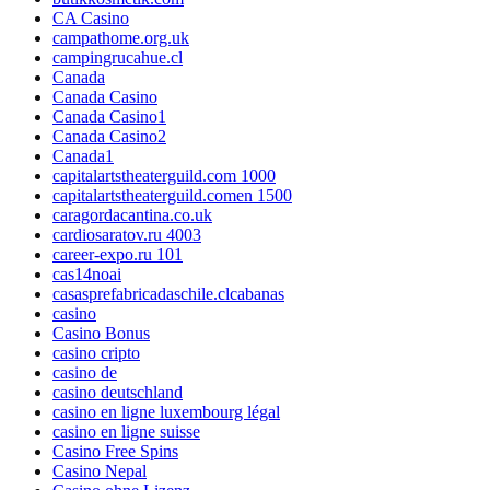
CA Casino
campathome.org.uk
campingrucahue.cl
Canada
Canada Casino
Canada Casino1
Canada Casino2
Canada1
capitalartstheaterguild.com 1000
capitalartstheaterguild.comen 1500
caragordacantina.co.uk
cardiosaratov.ru 4003
career-expo.ru 101
cas14noai
casasprefabricadaschile.clcabanas
casino
Casino Bonus
casino cripto
casino de
casino deutschland
casino en ligne luxembourg légal
casino en ligne suisse
Casino Free Spins
Casino Nepal