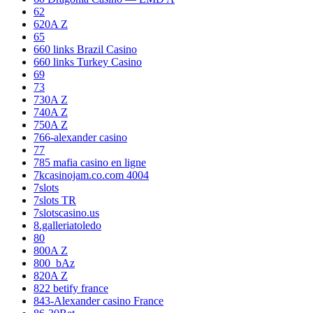
62
620A Z
65
660 links Brazil Casino
660 links Turkey Casino
69
73
730A Z
740A Z
750A Z
766-alexander casino
77
785 mafia casino en ligne
7kcasinojam.co.com 4004
7slots
7slots TR
7slotscasino.us
8.galleriatoledo
80
800A Z
800_bAz
820A Z
822 betify france
843-Alexander casino France