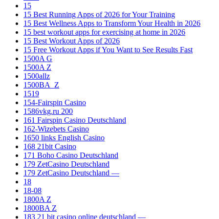
15
15 Best Running Apps of 2026 for Your Training
15 Best Wellness Apps to Transform Your Health in 2026
15 best workout apps for exercising at home in 2026
15 Best Workout Apps of 2026
15 Free Workout Apps if You Want to See Results Fast
1500A G
1500A Z
1500allz
1500BA_Z
1519
154-Fairspin Casino
1586vkg.ru 200
161 Fairspin Casino Deutschland
162-Wizebets Casino
1650 links English Casino
168 21bit Casino
171 Boho Casino Deutschland
179 ZetCasino Deutschland
179 ZetCasino Deutschland —
18
18-08
1800A Z
1800BA Z
183 21 bit casino online deutschland —