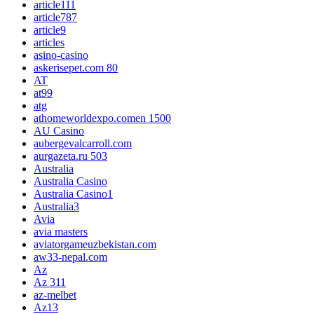
article111
article787
article9
articles
asino-casino
askerisepet.com 80
AT
at99
atg
athomeworldexpo.comen 1500
AU Casino
aubergevalcarroll.com
aurgazeta.ru 503
Australia
Australia Casino
Australia Casino1
Australia3
Avia
avia masters
aviatorgameuzbekistan.com
aw33-nepal.com
Az
Az 311
az-melbet
Az13