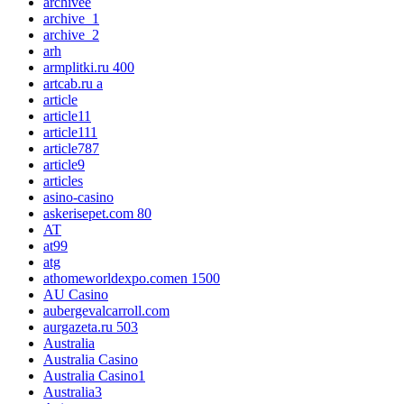
archivee
archive_1
archive_2
arh
armplitki.ru 400
artcab.ru a
article
article11
article111
article787
article9
articles
asino-casino
askerisepet.com 80
AT
at99
atg
athomeworldexpo.comen 1500
AU Casino
aubergevalcarroll.com
aurgazeta.ru 503
Australia
Australia Casino
Australia Casino1
Australia3