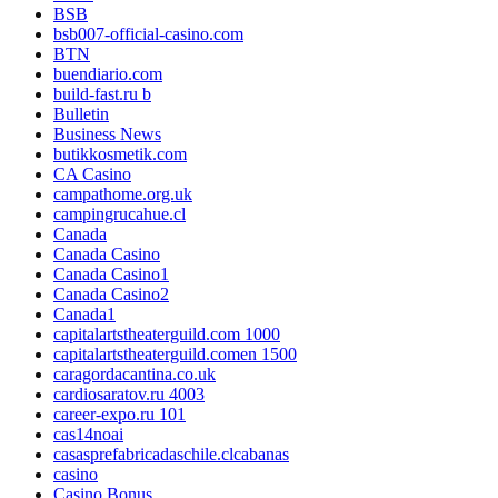
BSB
bsb007-official-casino.com
BTN
buendiario.com
build-fast.ru b
Bulletin
Business News
butikkosmetik.com
CA Casino
campathome.org.uk
campingrucahue.cl
Canada
Canada Casino
Canada Casino1
Canada Casino2
Canada1
capitalartstheaterguild.com 1000
capitalartstheaterguild.comen 1500
caragordacantina.co.uk
cardiosaratov.ru 4003
career-expo.ru 101
cas14noai
casasprefabricadaschile.clcabanas
casino
Casino Bonus