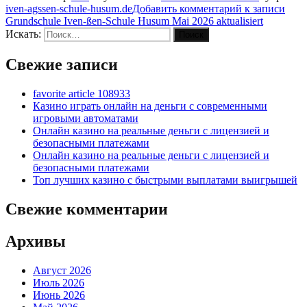
iven-agssen-schule-husum.de
Добавить комментарий
к записи
Grundschule Iven-ßen-Schule Husum Mai 2026 aktualisiert
Искать:
Поиск
Свежие записи
favorite article 108933
Казино играть онлайн на деньги с современными
игровыми автоматами
Онлайн казино на реальные деньги с лицензией и
безопасными платежами
Онлайн казино на реальные деньги с лицензией и
безопасными платежами
Топ лучших казино с быстрыми выплатами выигрышей
Свежие комментарии
Архивы
Август 2026
Июль 2026
Июнь 2026