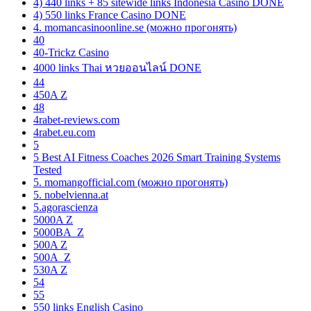
4) 440 links + 85 sitewide links Indonesia Casino DONE
4) 550 links France Casino DONE
4. momancasinoonline.se (можно прогонять)
40
40-Trickz Casino
4000 links Thai หวยออนไลน์ DONE
44
450A Z
48
4rabet-reviews.com
4rabet.eu.com
5
5 Best AI Fitness Coaches 2026 Smart Training Systems
Tested
5. momangofficial.com (можно прогонять)
5. nobelvienna.at
5.agorascienza
5000A Z
5000BA_Z
500A Z
500A_Z
530A Z
54
55
550 links English Casino