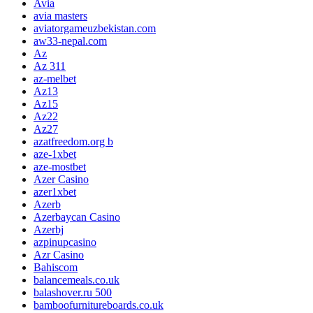
Avia
avia masters
aviatorgameuzbekistan.com
aw33-nepal.com
Az
Az 311
az-melbet
Az13
Az15
Az22
Az27
azatfreedom.org b
aze-1xbet
aze-mostbet
Azer Casino
azer1xbet
Azerb
Azerbaycan Casino
Azerbj
azpinupcasino
Azr Casino
Bahiscom
balancemeals.co.uk
balashover.ru 500
bamboofurnitureboards.co.uk