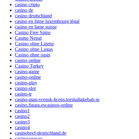
casino cripto
casino de
casino deutschland
casino en ligne luxembourg légal
casino en ligne suisse
Casino Free Spins
Casino Nepal
Casino ohne Lizenz
Casino ohne Lugas
Casino ohne oasis
casino online
Casino Turkey
casino-game
casino-online
casino-play
casino-slot
casino-tr
casino-utan-svensk-licens.torshallakebab.se
casino.figara.escasinos-online
casino1
casino2
casino3
casino4
casinobeef-deutschland.de
casinocuracao