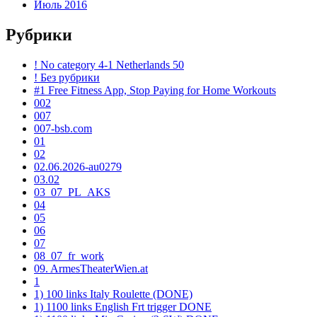
Июль 2016
Рубрики
! No category 4-1 Netherlands 50
! Без рубрики
#1 Free Fitness App, Stop Paying for Home Workouts
002
007
007-bsb.com
01
02
02.06.2026-au0279
03.02
03_07_PL_AKS
04
05
06
07
08_07_fr_work
09. ArmesTheaterWien.at
1
1) 100 links Italy Roulette (DONE)
1) 1100 links English Frt trigger DONE