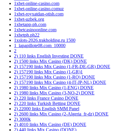
1xbet-online-casino.com
1xbet-online-casino.comuz
1xbet-royxatdan-otish.com
1xbet-uzbek.org
1xbetapp-ph.com
1xbetcasinoonline.com
1xbetph.ph22
1xslots-2026.trakholding.ru 1500
1_lapapillote08.com_10000
2
2) 110 links English Investing DONE
2) 1500 links Mix Casino (DK) DONE
2) 157190 links Mix Casino (1-FR-DE-GR) DONE
2) 157190 links Mix Casino (1-GR)1
2) 157190 links Mix Casino (1-RO) DONE
2) 157190 links Mix Casino (4-IT-JP-NL) DONE
2) 1980 links Mix Casino (1-ENG) DONE
2) 1980 links Mix Casino (3-NO-2) DONE
2) 220 links France Casino DONE
2) 220 links Turkish Betting DONE
2) 22000 links English SMM Panel
2) 2600 links Mix Casino (2-Algeria_fr-dz) DONE
2) 3000k
2) 4010 links Mix Casino (DE) DONE
2) 440 links Mix Casino (DONE)