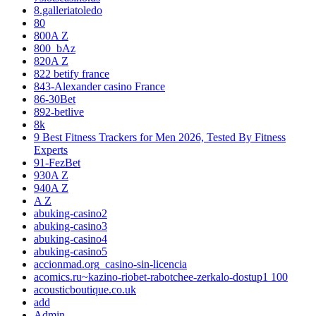
8.galleriatoledo
80
800A Z
800_bAz
820A Z
822 betify france
843-Alexander casino France
86-30Bet
892-betlive
8k
9 Best Fitness Trackers for Men 2026, Tested By Fitness
Experts
91-FezBet
930A Z
940A Z
A Z
abuking-casino2
abuking-casino3
abuking-casino4
abuking-casino5
accionmad.org_casino-sin-licencia
acomics.ru~kazino-riobet-rabotchee-zerkalo-dostup1 100
acousticboutique.co.uk
add
Admin