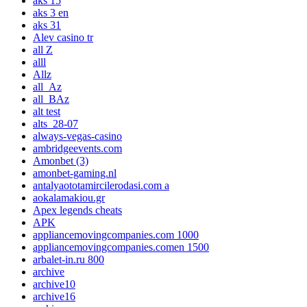
aks 15
aks 3 en
aks 31
Alev casino tr
all Z
alll
Allz
all_Az
all_BAz
alt test
alts_28-07
always-vegas-casino
ambridgeevents.com
Amonbet (3)
amonbet-gaming.nl
antalyaototamircilerodasi.com a
aokalamakiou.gr
Apex legends cheats
APK
appliancemovingcompanies.com 1000
appliancemovingcompanies.comen 1500
arbalet-in.ru 800
archive
archive10
archive16