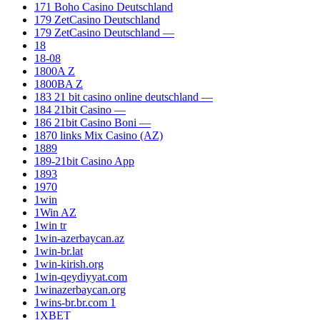
171 Boho Casino Deutschland
179 ZetCasino Deutschland
179 ZetCasino Deutschland —
18
18-08
1800A Z
1800BA Z
183 21 bit casino online deutschland —
184 21bit Casino —
186 21bit Casino Boni —
1870 links Mix Casino (AZ)
1889
189-21bit Casino App
1893
1970
1win
1Win AZ
1win tr
1win-azerbaycan.az
1win-br.lat
1win-kirish.org
1win-qeydiyyat.com
1winazerbaycan.org
1wins-br.br.com 1
1XBET