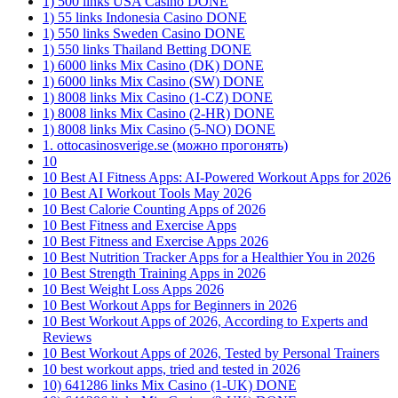
1) 500 links USA Casino DONE
1) 55 links Indonesia Casino DONE
1) 550 links Sweden Casino DONE
1) 550 links Thailand Betting DONE
1) 6000 links Mix Casino (DK) DONE
1) 6000 links Mix Casino (SW) DONE
1) 8008 links Mix Casino (1-CZ) DONE
1) 8008 links Mix Casino (2-HR) DONE
1) 8008 links Mix Casino (5-NO) DONE
1. ottocasinosverige.se (можно прогонять)
10
10 Best AI Fitness Apps: AI-Powered Workout Apps for 2026
10 Best AI Workout Tools May 2026
10 Best Calorie Counting Apps of 2026
10 Best Fitness and Exercise Apps
10 Best Fitness and Exercise Apps 2026
10 Best Nutrition Tracker Apps for a Healthier You in 2026
10 Best Strength Training Apps in 2026
10 Best Weight Loss Apps 2026
10 Best Workout Apps for Beginners in 2026
10 Best Workout Apps of 2026, According to Experts and
Reviews
10 Best Workout Apps of 2026, Tested by Personal Trainers
10 best workout apps, tried and tested in 2026
10) 641286 links Mix Casino (1-UK) DONE