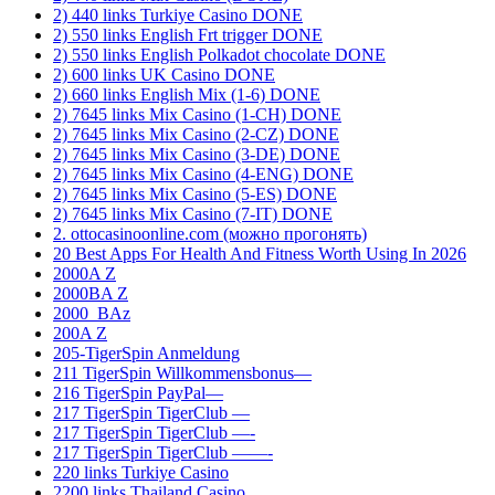
2) 440 links Turkiye Casino DONE
2) 550 links English Frt trigger DONE
2) 550 links English Polkadot chocolate DONE
2) 600 links UK Casino DONE
2) 660 links English Mix (1-6) DONE
2) 7645 links Mix Casino (1-CH) DONE
2) 7645 links Mix Casino (2-CZ) DONE
2) 7645 links Mix Casino (3-DE) DONE
2) 7645 links Mix Casino (4-ENG) DONE
2) 7645 links Mix Casino (5-ES) DONE
2) 7645 links Mix Casino (7-IT) DONE
2. ottocasinoonline.com (можно прогонять)
20 Best Apps For Health And Fitness Worth Using In 2026
2000A Z
2000BA Z
2000_BAz
200A Z
205-TigerSpin Anmeldung
211 TigerSpin Willkommensbonus—
216 TigerSpin PayPal—
217 TigerSpin TigerClub —
217 TigerSpin TigerClub —-
217 TigerSpin TigerClub ——-
220 links Turkiye Casino
2200 links Thailand Casino