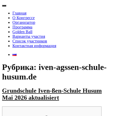
Главная
О Конгрессе
Организатор
Программа
Golden Ball
Варианты участия
Список участников
Контактная информация
Рубрика: iven-agssen-schule-
husum.de
Grundschule Iven-ßen-Schule Husum
Mai 2026 aktualisiert