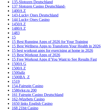
135-Slotozen Deutschland
137 Slotozen Casino Deutschland-
1400A Z
143-Lucky Ones Deutschland
144 Lucky Ones Casino
1450A Z
1480A Z
1483
15
15 Best Running Apps of 2026 for Your Training
15 Best Wellness Apps to Transform Your Health in 2026
15 best workout apps for exercising at home in 2026
15 Best Workout Apps of 2026
15 Free Workout Apps if You Want to See Results Fast
1500A G
1500A Z
1500allz
1500BA_Z
1519
154-Fairspin Casino
1586vkg.ru 200
161 Fairspin Casino Deutschland
162-Wizebets Casino
1650 links English Casino
168 21bit Casino