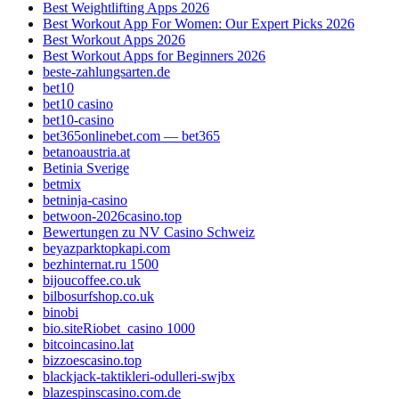
Best Weightlifting Apps 2026
Best Workout App For Women: Our Expert Picks 2026
Best Workout Apps 2026
Best Workout Apps for Beginners 2026
beste-zahlungsarten.de
bet10
bet10 casino
bet10-casino
bet365onlinebet.com — bet365
betanoaustria.at
Betinia Sverige
betmix
betninja-casino
betwoon-2026casino.top
Bewertungen zu NV Casino Schweiz
beyazparktopkapi.com
bezhinternat.ru 1500
bijoucoffee.co.uk
bilbosurfshop.co.uk
binobi
bio.siteRiobet_casino 1000
bitcoincasino.lat
bizzoescasino.top
blackjack-taktikleri-odulleri-swjbx
blazespinscasino.com.de