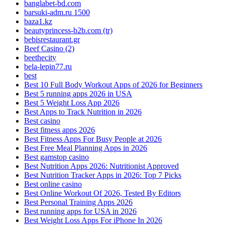
banglabet-bd.com
barsuki-adm.ru 1500
baza1.kz
beautyprincess-b2b.com (tr)
bebisrestaurant.gr
Beef Casino (2)
beethecity
bela-lepin77.ru
best
Best 10 Full Body Workout Apps of 2026 for Beginners
Best 5 running apps 2026 in USA
Best 5 Weight Loss App 2026
Best Apps to Track Nutrition in 2026
Best casino
Best fitness apps 2026
Best Fitness Apps For Busy People at 2026
Best Free Meal Planning Apps in 2026
Best gamstop casino
Best Nutrition Apps 2026: Nutritionist Approved
Best Nutrition Tracker Apps in 2026: Top 7 Picks
Best online casino
Best Online Workout Of 2026, Tested By Editors
Best Personal Training Apps 2026
Best running apps for USA in 2026
Best Weight Loss Apps For iPhone In 2026