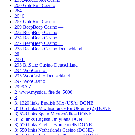
260 GoldRun Casino
264
2646
267 GoldRun Casino —
269 BeepBeep Casino —
272 BeepBeep Casino
274 BeepBeep Casino
277 BeepBeep Casino —
278 BeepBeep Casino Deutschland —
28
29.01
293 BitStarz Casino Deutschland
294 WooCasino-
295 WooCasino Deutschland
297 WooCasino
2999A Z
2_www.mystical-fire.de_5000
3
3) 1320 links English Mix (USA) DONE
3) 165 links Mix Insurance for Ukraine (2) DONE
3) 528 links Spain Microcréditos DONE
3) 55 links English OnlyFans DONE
3) 550 links English whole melts DONE
3) 550 links Netherlands Casino (DONE)