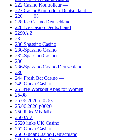
222 Casino Kontrolleur —
223 CasinoKontrolleur Deutschland —
226 ——08
228 Ice Casino Deutschland
228-Ice Casino Deutschland
2290A Z
23
230 Spassino Casino
230-Spassino Casino
235-Spassino Casino
236
236-Spassino Casino Deutschland
239
244 Fresh Bet Casino —
249 Gudar Casino
25 Free Workout Apps for Women
25-08
25.06.2026 ru0263
25.06.2026-p0020
250 links Mix Mix
2500A Z
2520 links UK Casino
255 Gudar Casino
256-Gudar Casino Deutschland
2592-RodeoSlot Casino