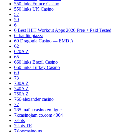
550 links France Casino
550 links UK Casino
57
59
6
6 Best HIIT Workout Apps 2026 Free + Paid Tested
6. bauliinpiazza
60 Dragonia Casino — EMD A
62
620A Z
65
660 links Brazil Casino
660 links Turkey Casino
69
73
730A Z
740A Z
750A Z
766-alexander casino
77
785 mafia casino en ligne
7kcasinojam.co.com 4004
7slots
7slots TR
7slotscasino.us