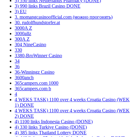
3) 550 links Netherlands Pharmacy (DONE)
3) 990 links Brazil Casino DONE
3) EU
3. momangcasinoofficial.com (можно прогонять)
30. rudolfhundstorfer.at
3000A Z
3000allz
300A Z
304 NineCasino
330
3380-BroWinner Casino
34
36
36-Winningz Casino
3600anch
365campers.com 1000
365campers.com b
4
4 WEKS TASK) 1100 over 4 weeks Croatia Casino (WEK
1) DONE
4 WEKS TASK) 1100 over 4 weeks Croatia Casino (WEK
2) DONE
4) 1100 links Indonesia Casino (DONE)
4) 330 links Turkiye Casino (DONE)
4) 385 links Thailand Lottery DONE