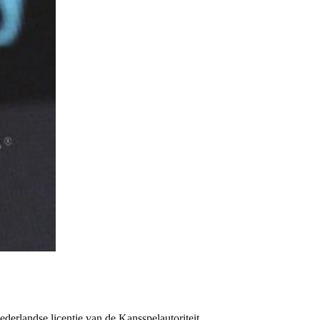
ederlandse licentie van de Kansspelautoriteit.