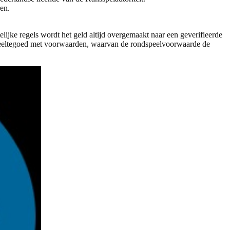
en.
elijke regels wordt het geld altijd overgemaakt naar een geverifieerde
speeltegoed met voorwaarden, waarvan de rondspeelvoorwaarde de