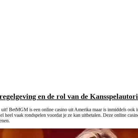
 regelgeving en de rol van de Kansspelautori
xe uit! BetMGM is een online casino uit Amerika maar is inmiddels ook i
el heel vaak rondspelen voordat je ze kan uitbetalen. Deze online casi
enen.