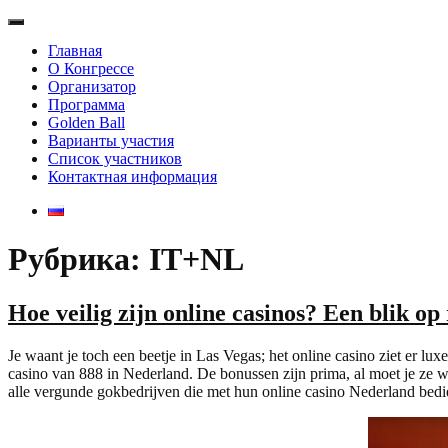
Главная
О Конгрессе
Организатор
Программа
Golden Ball
Варианты участия
Список участников
Контактная информация
Рубрика: IT+NL
Hoe veilig zijn online casinos? Een blik op
Je waant je toch een beetje in Las Vegas; het online casino ziet er lu
casino van 888 in Nederland. De bonussen zijn prima, al moet je ze w
alle vergunde gokbedrijven die met hun online casino Nederland bedi