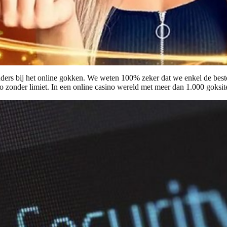
 anders bij het online gokken. We weten 100% zeker dat we enkel de beste
 zonder limiet. In een online casino wereld met meer dan 1.000 goksites