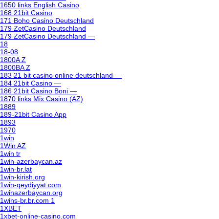
1650 links English Casino
168 21bit Casino
171 Boho Casino Deutschland
179 ZetCasino Deutschland
179 ZetCasino Deutschland —
18
18-08
1800A Z
1800BA Z
183 21 bit casino online deutschland —
184 21bit Casino —
186 21bit Casino Boni —
1870 links Mix Casino (AZ)
1889
189-21bit Casino App
1893
1970
1win
1Win AZ
1win tr
1win-azerbaycan.az
1win-br.lat
1win-kirish.org
1win-qeydiyyat.com
1winazerbaycan.org
1wins-br.br.com 1
1XBET
1xbet-online-casino.com