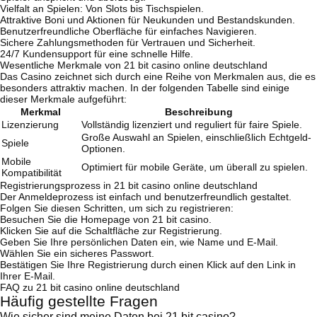
Vielfalt an Spielen: Von Slots bis Tischspielen.
Attraktive Boni und Aktionen für Neukunden und Bestandskunden.
Benutzerfreundliche Oberfläche für einfaches Navigieren.
Sichere Zahlungsmethoden für Vertrauen und Sicherheit.
24/7 Kundensupport für eine schnelle Hilfe.
Wesentliche Merkmale von 21 bit casino online deutschland
Das Casino zeichnet sich durch eine Reihe von Merkmalen aus, die es
besonders attraktiv machen. In der folgenden Tabelle sind einige
dieser Merkmale aufgeführt:
Merkmal
Beschreibung
Lizenzierung
Vollständig lizenziert und reguliert für faire Spiele.
Große Auswahl an Spielen, einschließlich Echtgeld-
Spiele
Optionen.
Mobile
Optimiert für mobile Geräte, um überall zu spielen.
Kompatibilität
Registrierungsprozess in 21 bit casino online deutschland
Der Anmeldeprozess ist einfach und benutzerfreundlich gestaltet.
Folgen Sie diesen Schritten, um sich zu registrieren:
Besuchen Sie die Homepage von 21 bit casino.
Klicken Sie auf die Schaltfläche zur Registrierung.
Geben Sie Ihre persönlichen Daten ein, wie Name und E-Mail.
Wählen Sie ein sicheres Passwort.
Bestätigen Sie Ihre Registrierung durch einen Klick auf den Link in
Ihrer E-Mail.
FAQ zu 21 bit casino online deutschland
Häufig gestellte Fragen
Wie sicher sind meine Daten bei 21 bit casino?