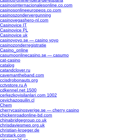
casinos-online-fuera-de-espana
casinosinternacionalesonline.co.com
casinosonlineeuropeos.co.com
casinoszondervergunning
casinovegashero-nl.com
Casinovice IT
Casinovice PL
Casinovice uk
casinoyoyo.se — casino yoyo
casinozonderregistratie
Casino_online
casumoonlinecasino.se — casumo
cat-casino
catalog
catandclover.ru
cavemantheband.com
ccisdrobonauts.org
cctvstore.ru A
cdkennel.net 1500
cerkezkoyisilanlari.com 1002
cevichazoquilin.cl
Chem
cherrycasinosverige.se — cherry casino
chickenroadonline-bd.com
chinabridgegroup.co.uk
chrisdaviesmep.org.uk
christian-kroeger.de
chrstark.com