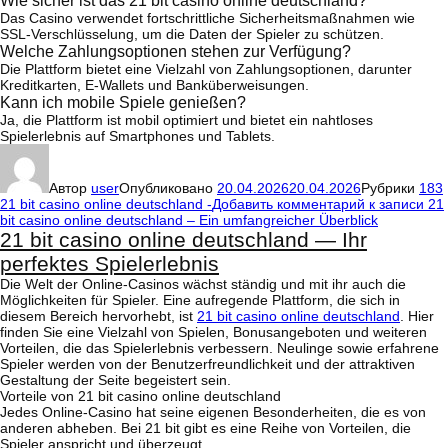
Wie sicher ist das 21 bit casino online deutschland?
Das Casino verwendet fortschrittliche Sicherheitsmaßnahmen wie
SSL-Verschlüsselung, um die Daten der Spieler zu schützen.
Welche Zahlungsoptionen stehen zur Verfügung?
Die Plattform bietet eine Vielzahl von Zahlungsoptionen, darunter
Kreditkarten, E-Wallets und Banküberweisungen.
Kann ich mobile Spiele genießen?
Ja, die Plattform ist mobil optimiert und bietet ein nahtloses
Spielerlebnis auf Smartphones und Tablets.
Автор
user
Опубликовано
20.04.2026
20.04.2026
Рубрики
183
21 bit casino online deutschland -
Добавить комментарий
к записи 21
bit casino online deutschland – Ein umfangreicher Überblick
21 bit casino online deutschland — Ihr
perfektes Spielerlebnis
Die Welt der Online-Casinos wächst ständig und mit ihr auch die
Möglichkeiten für Spieler. Eine aufregende Plattform, die sich in
diesem Bereich hervorhebt, ist
21 bit casino online deutschland
. Hier
finden Sie eine Vielzahl von Spielen, Bonusangeboten und weiteren
Vorteilen, die das Spielerlebnis verbessern. Neulinge sowie erfahrene
Spieler werden von der Benutzerfreundlichkeit und der attraktiven
Gestaltung der Seite begeistert sein.
Vorteile von 21 bit casino online deutschland
Jedes Online-Casino hat seine eigenen Besonderheiten, die es von
anderen abheben. Bei 21 bit gibt es eine Reihe von Vorteilen, die
Spieler anspricht und überzeugt.