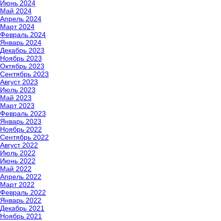
Июнь 2024
Май 2024
Апрель 2024
Март 2024
Февраль 2024
Январь 2024
Декабрь 2023
Ноябрь 2023
Октябрь 2023
Сентябрь 2023
Август 2023
Июль 2023
Май 2023
Март 2023
Февраль 2023
Январь 2023
Ноябрь 2022
Сентябрь 2022
Август 2022
Июль 2022
Июнь 2022
Май 2022
Апрель 2022
Март 2022
Февраль 2022
Январь 2022
Декабрь 2021
Ноябрь 2021