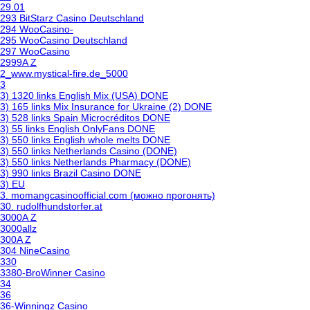
29.01
293 BitStarz Casino Deutschland
294 WooCasino-
295 WooCasino Deutschland
297 WooCasino
2999A Z
2_www.mystical-fire.de_5000
3
3) 1320 links English Mix (USA) DONE
3) 165 links Mix Insurance for Ukraine (2) DONE
3) 528 links Spain Microcréditos DONE
3) 55 links English OnlyFans DONE
3) 550 links English whole melts DONE
3) 550 links Netherlands Casino (DONE)
3) 550 links Netherlands Pharmacy (DONE)
3) 990 links Brazil Casino DONE
3) EU
3. momangcasinoofficial.com (можно прогонять)
30. rudolfhundstorfer.at
3000A Z
3000allz
300A Z
304 NineCasino
330
3380-BroWinner Casino
34
36
36-Winningz Casino