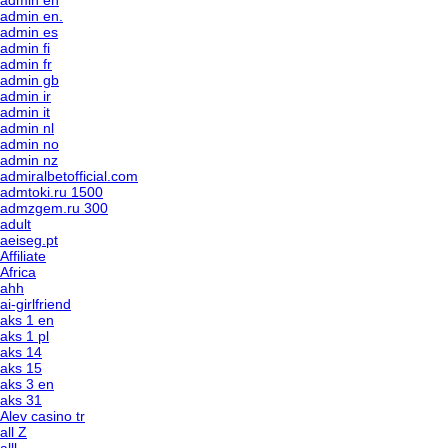
admin en
admin en.
admin es
admin fi
admin fr
admin gb
admin ir
admin it
admin nl
admin no
admin nz
admiralbetofficial.com
admtoki.ru 1500
admzgem.ru 300
adult
aeiseg.pt
Affiliate
Africa
ahh
ai-girlfriend
aks 1 en
aks 1 pl
aks 14
aks 15
aks 3 en
aks 31
Alev casino tr
all Z