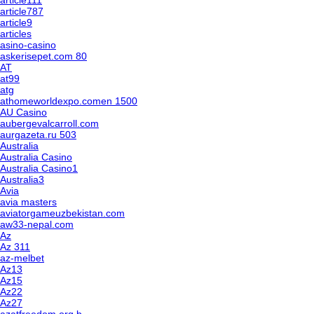
article111
article787
article9
articles
asino-casino
askerisepet.com 80
AT
at99
atg
athomeworldexpo.comen 1500
AU Casino
aubergevalcarroll.com
aurgazeta.ru 503
Australia
Australia Casino
Australia Casino1
Australia3
Avia
avia masters
aviatorgameuzbekistan.com
aw33-nepal.com
Az
Az 311
az-melbet
Az13
Az15
Az22
Az27