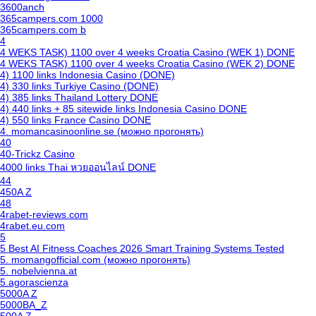
3600anch
365campers.com 1000
365campers.com b
4
4 WEKS TASK) 1100 over 4 weeks Croatia Casino (WEK 1) DONE
4 WEKS TASK) 1100 over 4 weeks Croatia Casino (WEK 2) DONE
4) 1100 links Indonesia Casino (DONE)
4) 330 links Turkiye Casino (DONE)
4) 385 links Thailand Lottery DONE
4) 440 links + 85 sitewide links Indonesia Casino DONE
4) 550 links France Casino DONE
4. momancasinoonline.se (можно прогонять)
40
40-Trickz Casino
4000 links Thai หวยออนไลน์ DONE
44
450A Z
48
4rabet-reviews.com
4rabet.eu.com
5
5 Best AI Fitness Coaches 2026 Smart Training Systems Tested
5. momangofficial.com (можно прогонять)
5. nobelvienna.at
5.agorascienza
5000A Z
5000BA_Z