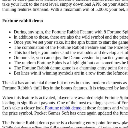
take your luck to the next level, simply download APK on your Androi
thrilling features firsthand. With a maximum win of 5,000x your bet, Fo
Fortune rabbit demo
During any spin, the Fortune Rabbit Feature with 8 Fortune Spi
In addition to these, there are also the wild symbol and the priz
Once you’ve set your stake, hit the spin button to start the game
The combination of the Fortune Rabbit Feature and the Prize Sym
This tool helps you understand the real odds and develop a strat
On our site, you can enjoy the Demo version to practice your app
The random Fortune Spins is a highlight but can sometimes be h
The Fortune Rabbit demo game is a charming entry point for ne
Bet lines win if winning symbols are in a row from the leftmost r
The slot has an oriental theme but mixes in many modern elements as w
Fortune Rabbit’s thrill lies in the bonus features. It is triggered by 
When this feature is activated, players are awarded eight Fortune Spin
leading to significant payouts. One of the most exciting aspects of For
Let’s take a closer look
Fortune rabbit demo
at these features and wha
the prize symbol. Pocket Games Soft has once again updated the functio
The Fortune Rabbit demo game is a charming entry point for new player
While the demo offers the full gameplay experience, all wins are purel