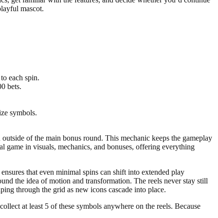
playful mascot.
to each spin.
0 bets.
ize symbols.
en outside of the main bonus round. This mechanic keeps the gameplay
eal game in visuals, mechanics, and bonuses, offering everything
ensures that even minimal spins can shift into extended play
nd the idea of motion and transformation. The reels never stay still
ping through the grid as new icons cascade into place.
collect at least 5 of these symbols anywhere on the reels. Because