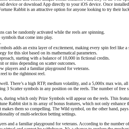
d device or download App directly to your iOS device. Once installed, 
rtune Rabbit is an attractive option for anyone looking to try their luck
ns can be randomly activated while the reels are spinning.
e symbols that come into play.
.
bols adds an extra layer of excitement, making every spin feel like a s
egy for this slot based on its mathematical parameters.
roach, starting with a balance of 10,000 in fictional credits.
it or miss depending on scatter outcomes.
w players and a familiar playground for veterans.
eel to the rightmost reel.
ell. There’s a high RTP, medium volatility, and a 5,000x max win, all a
landing 3 Scatter symbols in any position on the reels. The number of fr
s, during which only Prize Symbols will appear on the reels. This featur
tune Rabbit slot is its array of bonus features, which not only enhance 
t makes them so compelling. The Wild symbol, on the other hand, pays 
nality of multi-selection betting settings.
s and a familiar playground for veterans. According to the number of pl
y virtual and cannot be withdrawn. It’s a chance to explore the mechani