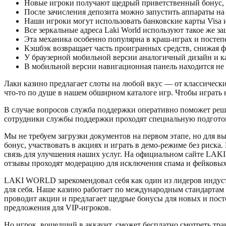
Новые игроки получают щедрый приветственный бонус, к
После зачисления депозита можно запустить аппараты на
Наши игроки могут использовать банковские карты Visa 
Все зеркальные адреса Laki World используют такое же з
Эта механика особенно популярна в краш-играх и постеп
Кэшбэк возвращает часть проигранных средств, снижая ф
У браузерной мобильной версии аналогичный дизайн и ка
В мобильной версии навигационная панель находится не с
Лаки казино предлагает слоты на любой вкус — от классичес
что-то по душе в нашем обширном каталоге игр. Чтобы играть н
В случае вопросов служба поддержки оперативно поможет реш
сотрудники службы поддержки проходят специальную подготов
Мы не требуем загрузки документов на первом этапе, но для
бонус, участвовать в акциях и играть в демо-режиме без риск
связь для улучшения наших услуг. На официальном сайте LAKI
отзывы проходят модерацию для исключения спама и фейковых
LAKI WORLD зарекомендовал себя как один из лидеров индустр
для себя. Наше казино работает по международным стандартам
проводит акции и предлагает щедрые бонусы для новых и пост
предложения для VIP-игроков.
Но игрок, вошедший в аккаунт, сможет бесплатно смотреть тр