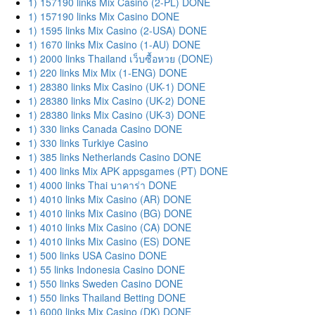
1) 157190 links Mix Casino (2-PL) DONE
1) 157190 links Mix Casino DONE
1) 1595 links Mix Casino (2-USA) DONE
1) 1670 links Mix Casino (1-AU) DONE
1) 2000 links Thailand เว็บซื้อหวย (DONE)
1) 220 links Mix Mix (1-ENG) DONE
1) 28380 links Mix Casino (UK-1) DONE
1) 28380 links Mix Casino (UK-2) DONE
1) 28380 links Mix Casino (UK-3) DONE
1) 330 links Canada Casino DONE
1) 330 links Turkiye Casino
1) 385 links Netherlands Casino DONE
1) 400 links Mix APK appsgames (PT) DONE
1) 4000 links Thai บาคาร่า DONE
1) 4010 links Mix Casino (AR) DONE
1) 4010 links Mix Casino (BG) DONE
1) 4010 links Mix Casino (CA) DONE
1) 4010 links Mix Casino (ES) DONE
1) 500 links USA Casino DONE
1) 55 links Indonesia Casino DONE
1) 550 links Sweden Casino DONE
1) 550 links Thailand Betting DONE
1) 6000 links Mix Casino (DK) DONE