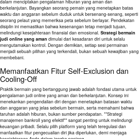
dalam menciptakan pengalaman hiburan yang aman dan
berkelanjutan. Bayangkan seorang pemain yang menetapkan batas
waktu dan anggaran sebelum duduk untuk bersenang-senang, seperti
seorang pelaut yang memeriksa peta sebelum berlayar. Pendekatan
disiplin ini memastikan bahwa kesenangan tetap menjadi tujuan,
melindungi kesejahteraan finansial dan emosional.
Strategi bermain
judi online yang aman
dimulai dari kesadaran diri untuk selalu
mengutamakan kontrol. Dengan demikian, setiap sesi permainan
menjadi sebuah pilihan yang terkendali, bukan sebuah kewajiban yang
membebani.
Memanfaatkan Fitur Self-Exclusion dan
Cooling-Off
Praktik bermain yang bertanggung jawab adalah fondasi utama untuk
pengalaman judi online yang aman dan berkelanjutan. Konsep ini
menekankan pengendalian diri dengan menetapkan batasan waktu
dan anggaran yang jelas sebelum bermain, serta memahami bahwa
taruhan adalah hiburan, bukan sumber pendapatan. **Strategi
manajemen bankroll yang efektif** sangat penting untuk melindungi
keuangan pribadi. Selalu pilih platform yang telah teregulasi dan
manfaatkan fitur pengecualian diri jika diperlukan, demi menjaga
kesejahteraan Anda dalam jangka panjang.