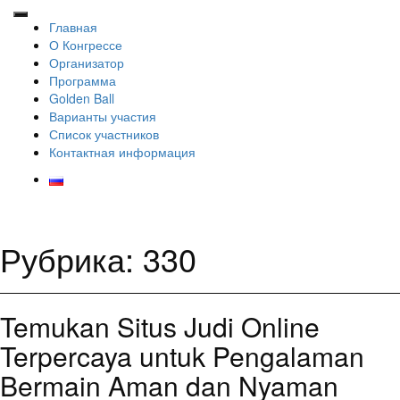
Главная
О Конгрессе
Организатор
Программа
Golden Ball
Варианты участия
Список участников
Контактная информация
Рубрика: 330
Temukan Situs Judi Online
Terpercaya untuk Pengalaman
Bermain Aman dan Nyaman