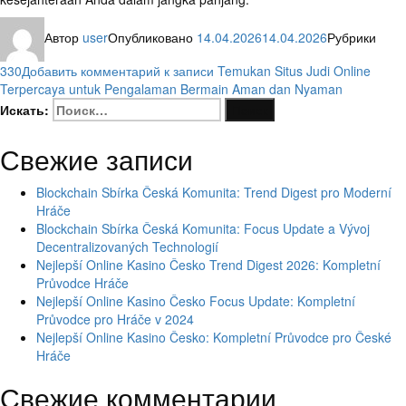
Автор
user
Опубликовано
14.04.2026
14.04.2026
Рубрики
330
Добавить комментарий
к записи Temukan Situs Judi Online
Terpercaya untuk Pengalaman Bermain Aman dan Nyaman
Искать:
Поиск
Свежие записи
Blockchain Sbírka Česká Komunita: Trend Digest pro Moderní
Hráče
Blockchain Sbírka Česká Komunita: Focus Update a Vývoj
Decentralizovaných Technologií
Nejlepší Online Kasino Česko Trend Digest 2026: Kompletní
Průvodce Hráče
Nejlepší Online Kasino Česko Focus Update: Kompletní
Průvodce pro Hráče v 2024
Nejlepší Online Kasino Česko: Kompletní Průvodce pro České
Hráče
Свежие комментарии