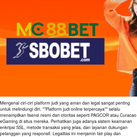
Mengenal ciri-ciri platform judi yang aman dan legal sangat penting
untuk melindungi diri. **Platform judi online terpercaya** selalu
menampilkan lisensi resmi dari otoritas seperti PAGCOR atau Curacao
eGaming di situs mereka. Perhatikan juga adanya sistem keamanan
enkripsi SSL, metode transaksi yang jelas, dan layanan dukungan
pelanggan yang responsif. Legalitas ini menjamin fair play dan