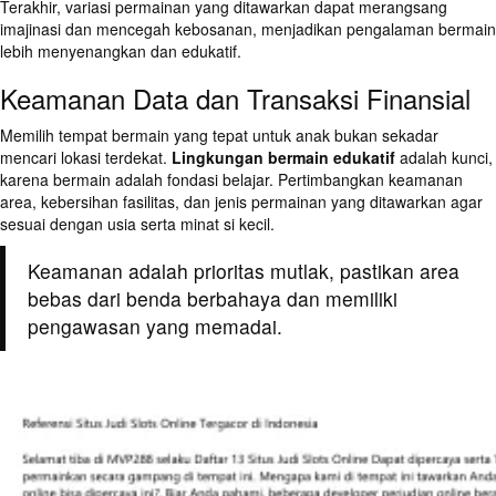
Terakhir, variasi permainan yang ditawarkan dapat merangsang
imajinasi dan mencegah kebosanan, menjadikan pengalaman bermain
lebih menyenangkan dan edukatif.
Keamanan Data dan Transaksi Finansial
Memilih tempat bermain yang tepat untuk anak bukan sekadar
mencari lokasi terdekat.
Lingkungan bermain edukatif
adalah kunci,
karena bermain adalah fondasi belajar. Pertimbangkan keamanan
area, kebersihan fasilitas, dan jenis permainan yang ditawarkan agar
sesuai dengan usia serta minat si kecil.
Keamanan adalah prioritas mutlak, pastikan area
bebas dari benda berbahaya dan memiliki
pengawasan yang memadai.