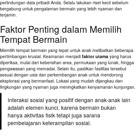
perlindungan data pribadi Anda. Selalu lakukan riset kecil sebelum
bergabung untuk pengalaman bermain yang lebih nyaman dan
terjamin.
Faktor Penting dalam Memilih
Tempat Bermain
Memilih tempat bermain yang tepat untuk anak melibatkan beberapa
pertimbangan krusial. Keamanan menjadi
faktor utama
yang harus
diperiksa, mulai dari kebersihan area, permukaan yang lunak, hingga
pengawasan yang memadai. Selain itu, pastikan fasilitas tersebut
sesuai dengan usia dan perkembangan anak untuk mendorong
eksplorasi yang bermanfaat. Lokasi yang mudah dijangkau dan
lingkungan yang nyaman juga meningkatkan kenyamanan kunjungan.
Interaksi sosial yang positif dengan anak-anak lain
adalah elemen kunci, karena bermain bukan
hanya aktivitas fisik tetapi juga sarana
pembelajaran keterampilan sosial.