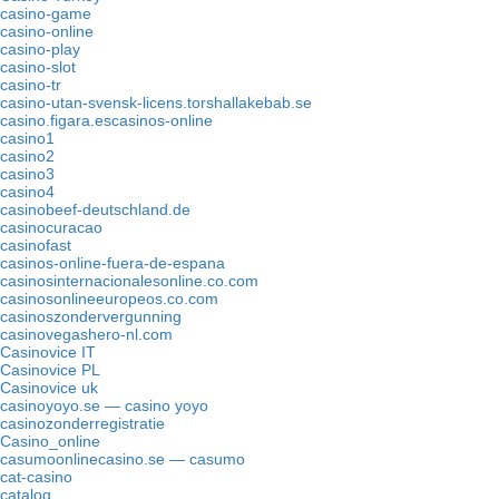
casino-game
casino-online
casino-play
casino-slot
casino-tr
casino-utan-svensk-licens.torshallakebab.se
casino.figara.escasinos-online
casino1
casino2
casino3
casino4
casinobeef-deutschland.de
casinocuracao
casinofast
casinos-online-fuera-de-espana
casinosinternacionalesonline.co.com
casinosonlineeuropeos.co.com
casinoszondervergunning
casinovegashero-nl.com
Casinovice IT
Casinovice PL
Casinovice uk
casinoyoyo.se — casino yoyo
casinozonderregistratie
Casino_online
casumoonlinecasino.se — casumo
cat-casino
catalog