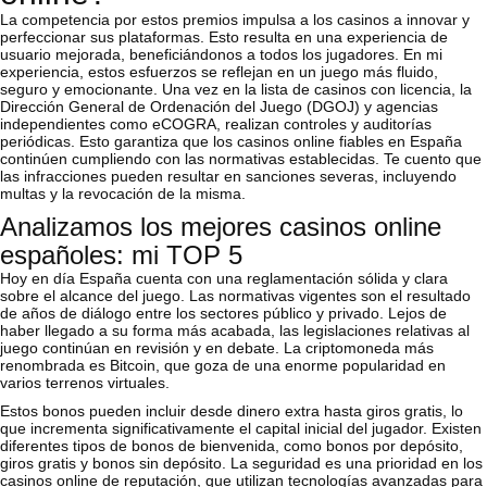
La competencia por estos premios impulsa a los casinos a innovar y
perfeccionar sus plataformas. Esto resulta en una experiencia de
usuario mejorada, beneficiándonos a todos los jugadores. En mi
experiencia, estos esfuerzos se reflejan en un juego más fluido,
seguro y emocionante. Una vez en la lista de casinos con licencia, la
Dirección General de Ordenación del Juego (DGOJ) y agencias
independientes como eCOGRA, realizan controles y auditorías
periódicas. Esto garantiza que los casinos online fiables en España
continúen cumpliendo con las normativas establecidas. Te cuento que
las infracciones pueden resultar en sanciones severas, incluyendo
multas y la revocación de la misma.
Analizamos los mejores casinos online
españoles: mi TOP 5
Hoy en día España cuenta con una reglamentación sólida y clara
sobre el alcance del juego. Las normativas vigentes son el resultado
de años de diálogo entre los sectores público y privado. Lejos de
haber llegado a su forma más acabada, las legislaciones relativas al
juego continúan en revisión y en debate. La criptomoneda más
renombrada es Bitcoin, que goza de una enorme popularidad en
varios terrenos virtuales.
Estos bonos pueden incluir desde dinero extra hasta giros gratis, lo
que incrementa significativamente el capital inicial del jugador. Existen
diferentes tipos de bonos de bienvenida, como bonos por depósito,
giros gratis y bonos sin depósito. La seguridad es una prioridad en los
casinos online de reputación, que utilizan tecnologías avanzadas para