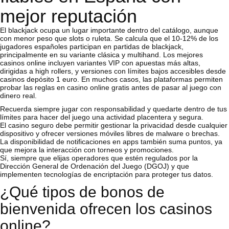
mejor reputación
El blackjack ocupa un lugar importante dentro del catálogo, aunque
con menor peso que slots o ruleta. Se calcula que el 10-12% de los
jugadores españoles participan en partidas de blackjack,
principalmente en su variante clásica y multihand. Los mejores
casinos online incluyen variantes VIP con apuestas más altas,
dirigidas a high rollers, y versiones con límites bajos accesibles desde
casinos depósito 1 euro. En muchos casos, las plataformas permiten
probar las reglas en casino online gratis antes de pasar al juego con
dinero real.
Recuerda siempre jugar con responsabilidad y quedarte dentro de tus
límites para hacer del juego una actividad placentera y segura.
El casino seguro debe permitir gestionar la privacidad desde cualquier
dispositivo y ofrecer versiones móviles libres de malware o brechas.
La disponibilidad de notificaciones en apps también suma puntos, ya
que mejora la interacción con torneos y promociones.
Sí, siempre que elijas operadores que estén regulados por la
Dirección General de Ordenación del Juego (DGOJ) y que
implementen tecnologías de encriptación para proteger tus datos.
¿Qué tipos de bonos de
bienvenida ofrecen los casinos
online?