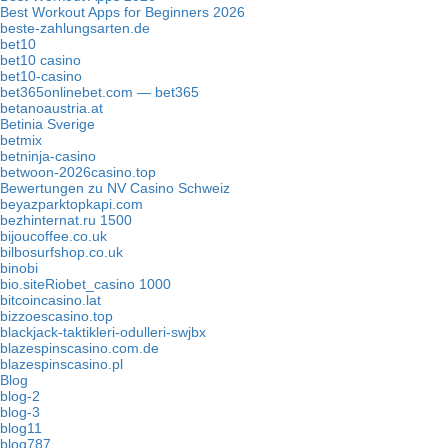
Best Workout Apps for Beginners 2026
beste-zahlungsarten.de
bet10
bet10 casino
bet10-casino
bet365onlinebet.com — bet365
betanoaustria.at
Betinia Sverige
betmix
betninja-casino
betwoon-2026casino.top
Bewertungen zu NV Casino Schweiz
beyazparktopkapi.com
bezhinternat.ru 1500
bijoucoffee.co.uk
bilbosurfshop.co.uk
binobi
bio.siteRiobet_casino 1000
bitcoincasino.lat
bizzoescasino.top
blackjack-taktikleri-odulleri-swjbx
blazespinscasino.com.de
blazespinscasino.pl
Blog
blog-2
blog-3
blog11
blog787