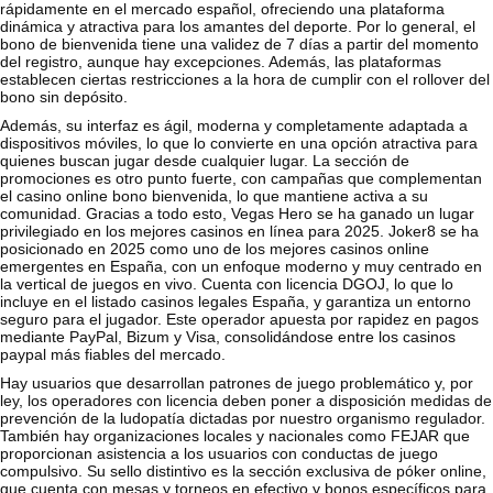
rápidamente en el mercado español, ofreciendo una plataforma
dinámica y atractiva para los amantes del deporte. Por lo general, el
bono de bienvenida tiene una validez de 7 días a partir del momento
del registro, aunque hay excepciones. Además, las plataformas
establecen ciertas restricciones a la hora de cumplir con el rollover del
bono sin depósito.
Además, su interfaz es ágil, moderna y completamente adaptada a
dispositivos móviles, lo que lo convierte en una opción atractiva para
quienes buscan jugar desde cualquier lugar. La sección de
promociones es otro punto fuerte, con campañas que complementan
el casino online bono bienvenida, lo que mantiene activa a su
comunidad. Gracias a todo esto, Vegas Hero se ha ganado un lugar
privilegiado en los mejores casinos en línea para 2025. Joker8 se ha
posicionado en 2025 como uno de los mejores casinos online
emergentes en España, con un enfoque moderno y muy centrado en
la vertical de juegos en vivo. Cuenta con licencia DGOJ, lo que lo
incluye en el listado casinos legales España, y garantiza un entorno
seguro para el jugador. Este operador apuesta por rapidez en pagos
mediante PayPal, Bizum y Visa, consolidándose entre los casinos
paypal más fiables del mercado.
Hay usuarios que desarrollan patrones de juego problemático y, por
ley, los operadores con licencia deben poner a disposición medidas de
prevención de la ludopatía dictadas por nuestro organismo regulador.
También hay organizaciones locales y nacionales como FEJAR que
proporcionan asistencia a los usuarios con conductas de juego
compulsivo. Su sello distintivo es la sección exclusiva de póker online,
que cuenta con mesas y torneos en efectivo y bonos específicos para