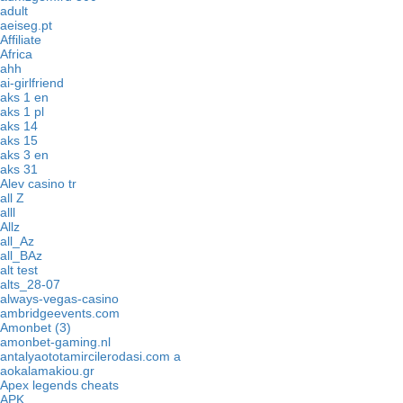
adult
aeiseg.pt
Affiliate
Africa
ahh
ai-girlfriend
aks 1 en
aks 1 pl
aks 14
aks 15
aks 3 en
aks 31
Alev casino tr
all Z
alll
Allz
all_Az
all_BAz
alt test
alts_28-07
always-vegas-casino
ambridgeevents.com
Amonbet (3)
amonbet-gaming.nl
antalyaototamircilerodasi.com a
aokalamakiou.gr
Apex legends cheats
APK