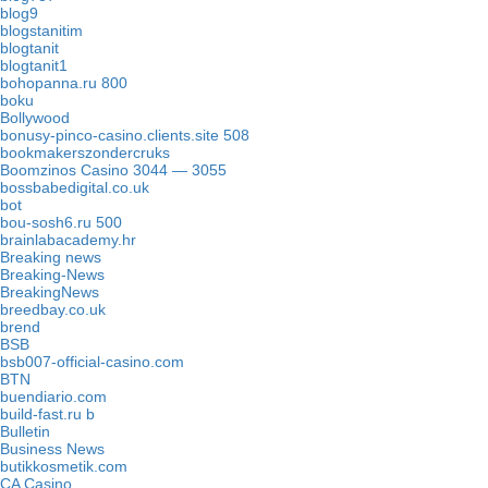
blog9
blogstanitim
blogtanit
blogtanit1
bohopanna.ru 800
boku
Bollywood
bonusy-pinco-casino.clients.site 508
bookmakerszondercruks
Boomzinos Casino 3044 — 3055
bossbabedigital.co.uk
bot
bou-sosh6.ru 500
brainlabacademy.hr
Breaking news
Breaking-News
BreakingNews
breedbay.co.uk
brend
BSB
bsb007-official-casino.com
BTN
buendiario.com
build-fast.ru b
Bulletin
Business News
butikkosmetik.com
CA Casino