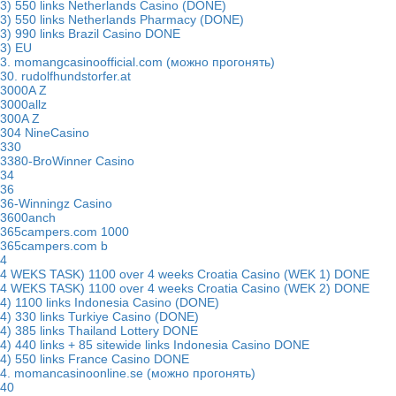
3) 550 links Netherlands Casino (DONE)
3) 550 links Netherlands Pharmacy (DONE)
3) 990 links Brazil Casino DONE
3) EU
3. momangcasinoofficial.com (можно прогонять)
30. rudolfhundstorfer.at
3000A Z
3000allz
300A Z
304 NineCasino
330
3380-BroWinner Casino
34
36
36-Winningz Casino
3600anch
365campers.com 1000
365campers.com b
4
4 WEKS TASK) 1100 over 4 weeks Croatia Casino (WEK 1) DONE
4 WEKS TASK) 1100 over 4 weeks Croatia Casino (WEK 2) DONE
4) 1100 links Indonesia Casino (DONE)
4) 330 links Turkiye Casino (DONE)
4) 385 links Thailand Lottery DONE
4) 440 links + 85 sitewide links Indonesia Casino DONE
4) 550 links France Casino DONE
4. momancasinoonline.se (можно прогонять)
40