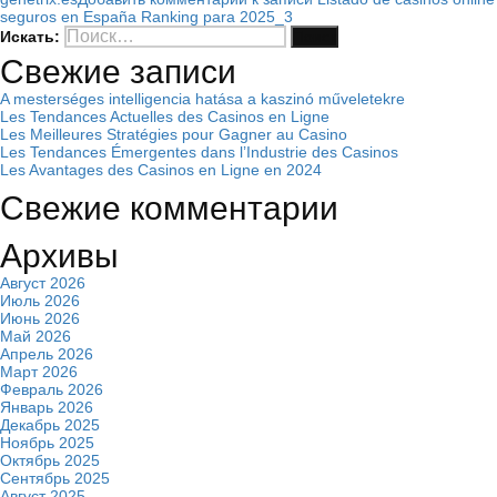
seguros en España Ranking para 2025_3
Искать:
Поиск
Свежие записи
A mesterséges intelligencia hatása a kaszinó műveletekre
Les Tendances Actuelles des Casinos en Ligne
Les Meilleures Stratégies pour Gagner au Casino
Les Tendances Émergentes dans l’Industrie des Casinos
Les Avantages des Casinos en Ligne en 2024
Свежие комментарии
Архивы
Август 2026
Июль 2026
Июнь 2026
Май 2026
Апрель 2026
Март 2026
Февраль 2026
Январь 2026
Декабрь 2025
Ноябрь 2025
Октябрь 2025
Сентябрь 2025
Август 2025