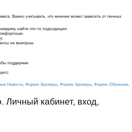
иса. Важно учитывать, что мнение может зависеть от личных
каждому найти что-то подходящее.
 комфортным.
у.
ансы на выигрыш.
жбы поддержки.
цесс.
ые Новости
,
Форекс Брокеры
,
Форекс брокеры
,
Форекс Обучение
,
. Личный кабинет, вход,