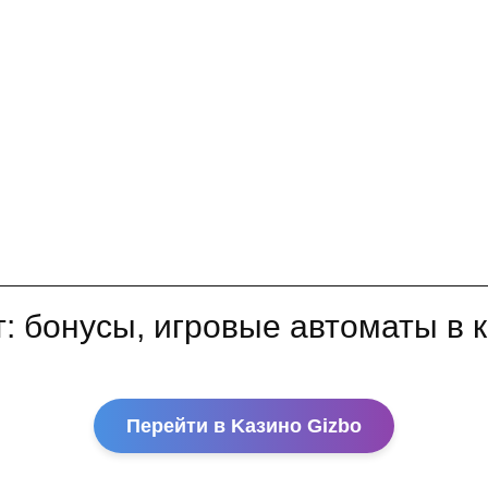
: бонусы, игровые автоматы в 
Перейти в Kaзино Gizbо