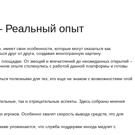
— Реальный опыт
имеет свои особенности, которые могут оказаться как
ся друг от друга, создавая многогранную картину.
й площадки. От эмоций и впечатлений до неожиданных открытий –
ичном опыте столкнулись с работой данной платформы и готовы
аться полезными для тех, кто еще не знаком с возможностями этой
тельные, так и отрицательные аспекты. Здесь собраны мнения
 игроков. Особенно хвалят скорость вывода средств, что для
акже упоминается, что служба поддержки иногда медлит с