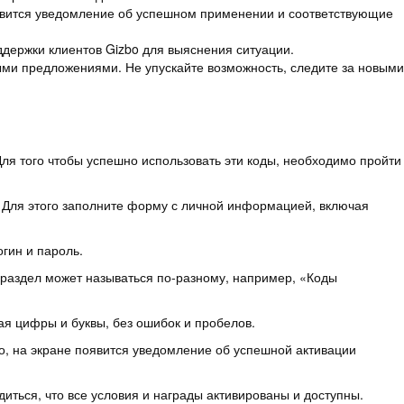
оявится уведомление об успешном применении и соответствующие
оддержки клиентов Gizbo для выяснения ситуации.
ыми предложениями. Не упускайте возможность, следите за новыми
ля того чтобы успешно использовать эти коды, необходимо пройти
 Для этого заполните форму с личной информацией, включая
гин и пароль.
 раздел может называться по-разному, например, «Коды
ая цифры и буквы, без ошибок и пробелов.
о, на экране появится уведомление об успешной активации
иться, что все условия и награды активированы и доступны.