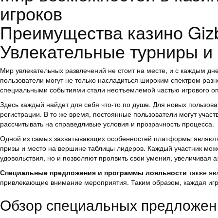
игроков
Преимущества казино Giz
Увлекательные турниры и 
Мир увлекательных развлечений не стоит на месте, и с каждым д
пользователи могут не только насладиться широким спектром раз
специальными событиями стали неотъемлемой частью игрового о
Здесь каждый найдет для себя что-то по душе. Для новых пользов
регистрации. В то же время, постоянные пользователи могут участ
рассчитывать на справедливые условия и прозрачность процесса.
Одной из самых захватывающих особенностей платформы являются 
призы и место на вершине таблицы лидеров. Каждый участник може
удовольствия, но и позволяют проявить свои умения, увеличивая аз
Специальные предложения и программы лояльности
также яв
привлекающие внимание мероприятия. Таким образом, каждая иг
Обзор специальных предложени