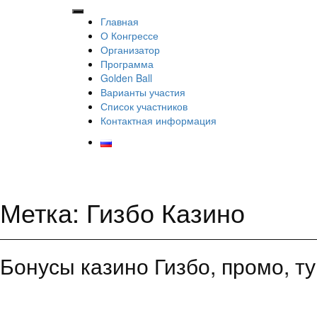
Главная
О Конгрессе
Организатор
Программа
Golden Ball
Варианты участия
Список участников
Контактная информация
Метка: Гизбо Казино
Бонусы казино Гизбо, промо, т