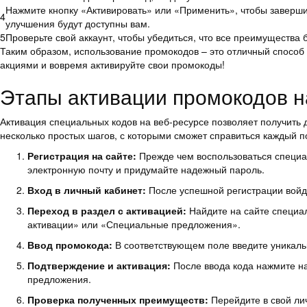
Нажмите кнопку «Активировать» или «Применить», чтобы заверши
4
улучшения будут доступны вам.
5
Проверьте свой аккаунт, чтобы убедиться, что все преимущества 
Таким образом, использование промокодов – это отличный способ 
акциями и вовремя активируйте свои промокоды!
Этапы активации промокодов н
Активация специальных кодов на веб-ресурсе позволяет получить 
несколько простых шагов, с которыми сможет справиться каждый п
Регистрация на сайте:
Прежде чем воспользоваться специа
электронную почту и придумайте надежный пароль.
Вход в личный кабинет:
После успешной регистрации войди
Переход в раздел с активацией:
Найдите на сайте специал
активации» или «Специальные предложения».
Ввод промокода:
В соответствующем поле введите уникальн
Подтверждение и активация:
После ввода кода нажмите на
предложения.
Проверка полученных преимуществ:
Перейдите в свой лич