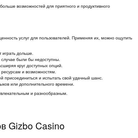
 больше возможностей для приятного и продуктивного
енность услуг для пользователей. Применяя их, можно ощутить
 играть дольше.
 случае были бы недоступны.
асширяя круг доступных опций.
 ресурсам и возможностям.
й присоединиться и испытать свой удачный шанс.
ыков или дополнительного времени.
 увлекательным и разнообразным.
в Gizbo Casino