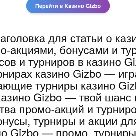
Перейти в Kaзино Gizbо
аголовка для статьи о каз
о-акциями, бонусами и ту
сов и турниров в казино G
урнирах казино Gizbo — иг
ающие турниры казино Giz
казино Gizbo — твой шанс
ва промо-акций и турниро
нусы, турниры и акции дл
о Gizbo — промо, турниры