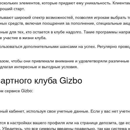
з нескольких элементов, которые придают ему уникальность. Клие
ороший старт.
ывают широкий спектр возможностей, позволяя игрокам выбрать то
ых средств, включая поощрения за пополнение, специальные акци
ые для тех, кто остается в клубе надолго. Такие программы напр
 участие в жизни клуба.
пользоваться дополнительными шансами на успех. Регулярно прово
зом, чтобы они привлекали внимание и удовлетворяли различные 
едлагая интересные и выгодные условия.
артного клуба Gizbo
м сервисе Gizbo:
ный кабинет, используя свои учетные данные. Если у вас нет учет
ся в настройках вашего профиля или на странице депозита, где е
Убедитесь, что все символы введены правильно, так как система н