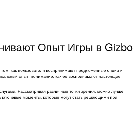
нивают Опыт Игры в Gizbo
 о том, как пользователи воспринимают предложенные опции и
икальный опыт, понимание, как её воспринимают настоящие
слугами. Рассматривая различные точки зрения, можно лучше
ть ключевые моменты, которые могут стать решающими при