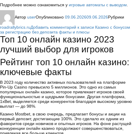
Подробнее можно ознакомиться у
игровые автоматы с выводом
.
Автор
user
Опубликовано
09.06.2026
09.06.2026
Рубрики
roadrallybrics.ru
Добавить комментарий
к записи Казино с бонусом
за регистрацию без депозита факты и плюсы
Топ 10 онлайн казино 2023
лучший выбор для игроков
Рейтинг топ 10 онлайн казино:
ключевые факты
В 2023 году количество активных пользователей на платформе
Pin-Up Casino превысило 5 миллионов. Это одно из самых
популярных онлайн казино, которое привлекает игроков своей
функциональностью и щедрыми бонусами. Другая платформа,
1xBet, выделяется среди конкурентов благодаря высокому уровню
выплат — до 98%.
Казино Mostbet, в свою очередь, предлагает бонусы и акции на
первый депозит, достигающие 100%. Это сделало их одним из
фаворитов среди новичков и опытных игроков. На фоне растущей
конкуренции онлайн казино продолжают совершенствоваться,
привлекая все больше клиентов.