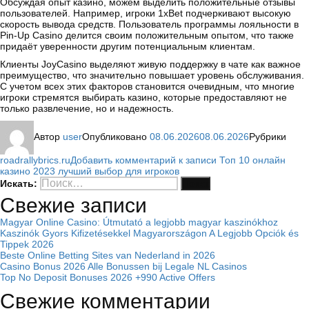
Обсуждая опыт казино, можем выделить положительные отзывы
пользователей. Например, игроки 1xBet подчеркивают высокую
скорость вывода средств. Пользователь программы лояльности в
Pin-Up Casino делится своим положительным опытом, что также
придаёт уверенности другим потенциальным клиентам.
Клиенты JoyCasino выделяют живую поддержку в чате как важное
преимущество, что значительно повышает уровень обслуживания.
С учетом всех этих факторов становится очевидным, что многие
игроки стремятся выбирать казино, которые предоставляют не
только развлечение, но и надежность.
Автор
user
Опубликовано
08.06.2026
08.06.2026
Рубрики
roadrallybrics.ru
Добавить комментарий
к записи Топ 10 онлайн
казино 2023 лучший выбор для игроков
Искать:
Поиск
Свежие записи
Magyar Online Casino: Útmutató a legjobb magyar kaszinókhoz
Kaszinók Gyors Kifizetésekkel Magyarországon A Legjobb Opciók és
Tippek 2026
Beste Online Betting Sites van Nederland in 2026
Casino Bonus 2026 Alle Bonussen bij Legale NL Casinos
Top No Deposit Bonuses 2026 +990 Active Offers
Свежие комментарии