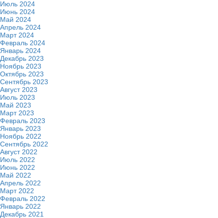
Июль 2024
Июнь 2024
Май 2024
Апрель 2024
Март 2024
Февраль 2024
Январь 2024
Декабрь 2023
Ноябрь 2023
Октябрь 2023
Сентябрь 2023
Август 2023
Июль 2023
Май 2023
Март 2023
Февраль 2023
Январь 2023
Ноябрь 2022
Сентябрь 2022
Август 2022
Июль 2022
Июнь 2022
Май 2022
Апрель 2022
Март 2022
Февраль 2022
Январь 2022
Декабрь 2021