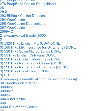
278 BeepBeep Casino Deutschland —
28
29.01
293 BitStarz Casino Deutschland
294 WooCasino-
295 WooCasino Deutschland
297 WooCasino
2999A Z
2_www.mystical-fire.de_5000
3
3) 1320 links English Mix (USA) DONE
3) 165 links Mix Insurance for Ukraine (2) DONE
3) 528 links Spain Microcréditos DONE
3) 55 links English OnlyFans DONE
3) 550 links English whole melts DONE
3) 550 links Netherlands Casino (DONE)
3) 550 links Netherlands Pharmacy (DONE)
3) 990 links Brazil Casino DONE
3) EU
3. momangcasinoofficial.com (можно прогонять)
30. rudolfhundstorfer.at
3000A Z
3000allz
300A Z
304 NineCasino
330
3380-BroWinner Casino
34