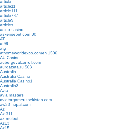
article
article11
article111
article787
article9
articles
asino-casino
askerisepet.com 80
AT
at99
atg
athomeworldexpo.comen 1500
AU Casino
aubergevalcarroll.com
aurgazeta.ru 503
Australia
Australia Casino
Australia Casino1
Australia3
Avia
avia masters
aviatorgameuzbekistan.com
aw33-nepal.com
Az
Az 311
az-melbet
Az13
Az15