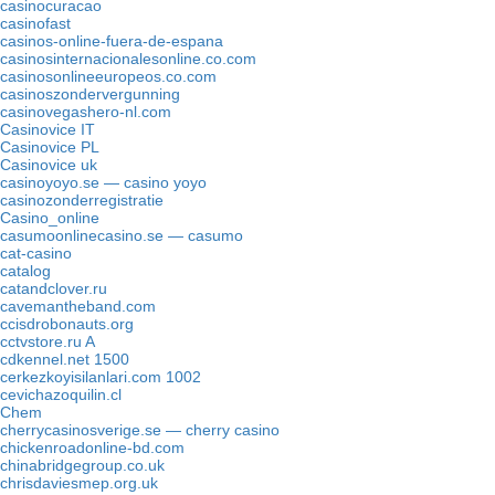
casinocuracao
casinofast
casinos-online-fuera-de-espana
casinosinternacionalesonline.co.com
casinosonlineeuropeos.co.com
casinoszondervergunning
casinovegashero-nl.com
Casinovice IT
Casinovice PL
Casinovice uk
casinoyoyo.se — casino yoyo
casinozonderregistratie
Casino_online
casumoonlinecasino.se — casumo
cat-casino
catalog
catandclover.ru
cavemantheband.com
ccisdrobonauts.org
cctvstore.ru A
cdkennel.net 1500
cerkezkoyisilanlari.com 1002
cevichazoquilin.cl
Chem
cherrycasinosverige.se — cherry casino
chickenroadonline-bd.com
chinabridgegroup.co.uk
chrisdaviesmep.org.uk