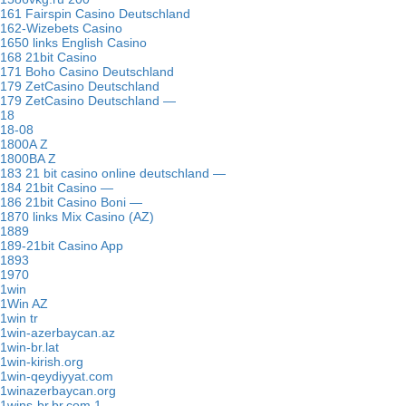
161 Fairspin Casino Deutschland
162-Wizebets Casino
1650 links English Casino
168 21bit Casino
171 Boho Casino Deutschland
179 ZetCasino Deutschland
179 ZetCasino Deutschland —
18
18-08
1800A Z
1800BA Z
183 21 bit casino online deutschland —
184 21bit Casino —
186 21bit Casino Boni —
1870 links Mix Casino (AZ)
1889
189-21bit Casino App
1893
1970
1win
1Win AZ
1win tr
1win-azerbaycan.az
1win-br.lat
1win-kirish.org
1win-qeydiyyat.com
1winazerbaycan.org
1wins-br.br.com 1