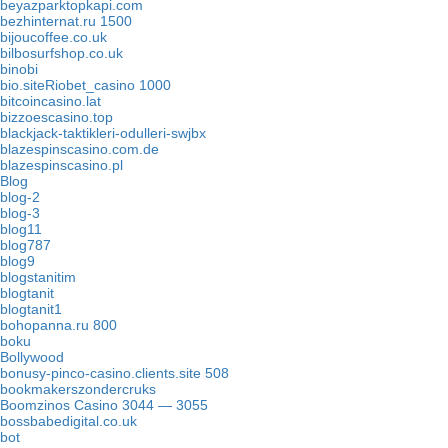
beyazparktopkapi.com
bezhinternat.ru 1500
bijoucoffee.co.uk
bilbosurfshop.co.uk
binobi
bio.siteRiobet_casino 1000
bitcoincasino.lat
bizzoescasino.top
blackjack-taktikleri-odulleri-swjbx
blazespinscasino.com.de
blazespinscasino.pl
Blog
blog-2
blog-3
blog11
blog787
blog9
blogstanitim
blogtanit
blogtanit1
bohopanna.ru 800
boku
Bollywood
bonusy-pinco-casino.clients.site 508
bookmakerszondercruks
Boomzinos Casino 3044 — 3055
bossbabedigital.co.uk
bot