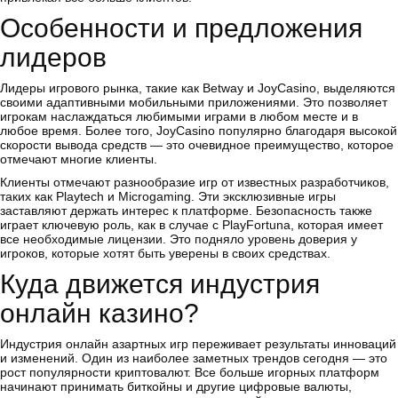
Особенности и предложения
лидеров
Лидеры игрового рынка, такие как Betway и JoyCasino, выделяются
своими адаптивными мобильными приложениями. Это позволяет
игрокам наслаждаться любимыми играми в любом месте и в
любое время. Более того, JoyCasino популярно благодаря высокой
скорости вывода средств — это очевидное преимущество, которое
отмечают многие клиенты.
Клиенты отмечают разнообразие игр от известных разработчиков,
таких как Playtech и Microgaming. Эти эксклюзивные игры
заставляют держать интерес к платформе. Безопасность также
играет ключевую роль, как в случае с PlayFortuna, которая имеет
все необходимые лицензии. Это подняло уровень доверия у
игроков, которые хотят быть уверены в своих средствах.
Куда движется индустрия
онлайн казино?
Индустрия онлайн азартных игр переживает результаты инноваций
и изменений. Один из наиболее заметных трендов сегодня — это
рост популярности криптовалют. Все больше игорных платформ
начинают принимать биткойны и другие цифровые валюты,