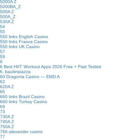
5000A Z
5000BA_Z
500A Z
500A_Z
530A Z
54
55
550 links English Casino
550 links France Casino
550 links UK Casino
57
59
6
6 Best HIIT Workout Apps 2026 Free + Paid Tested
6. bauliinpiazza
60 Dragonia Casino — EMD A
62
620A Z
65
660 links Brazil Casino
660 links Turkey Casino
69
73
730A Z
740A Z
750A Z
766-alexander casino
77