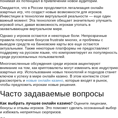
понимая их потенциал в привлечении новой аудитории.
Ожидается, что в России продолжится легализация онлайн
азартных игр, что создаст новые возможности для игроков.
Инвестиции в технологии виртуальной реальности — еще один
важный момент. Эта технология обещает значительно улучшить
игровой опыт, давая возможность игрокам утопать в
захватывающем виртуальном мире.
Однако у игроков остаются и некоторые боли. Непрозрачные
правила получения бонусов frustrate многих, и проблемы с
выводом средств на банковские карты все еще остаются
актуальными. Также некоторые платформы не предоставляют
поддержку на русском языке, что компрометирует их популярность
среди русскоязычных пользователей.
Многочисленные обсуждения среди игроков акцентируют
внимание на том, как криптовалюты могут изменить всю индустрию
азартных игр. Использование новых технологий и подходов станет
ключом к успеху в мире онлайн казино. В этом контексте стоит
рассмотреть и
новые онлайн казино
, которые входят в рынок,
чтобы предложить игрокам новые решения.
Часто задаваемые вопросы
Как выбрать лучшее онлайн казино?
Оцените лицензии,
бонусы и отзывы игроков. Это поможет сделать осознанный выбор
и избежать неприятных сюрпризов.