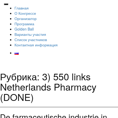
Главная
О Конгрессе
Организатор
Программа
Golden Ball
Варианты участия
Список участников
Контактная информация
Рубрика: 3) 550 links
Netherlands Pharmacy
(DONE)
De farmaceutische industrie in