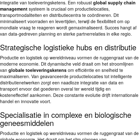
integratie van toeleveringsketens. Een robuust
global supply chain
management
systeem is cruciaal om productielocaties,
transportmodaliteiten en distributiecentra te coördineren. Dit
minimaliseert voorraden en levertijden, terwijl de flexibiliteit om op
mondiale vraag te reageren wordt gemaximaliseerd. Succes hangt af
van data-gedreven planning en sterke partnerrelaties in elke regio.
Strategische logistieke hubs en distributie
Productie en logistiek op wereldniveau vormen de ruggengraat van de
moderne economie. Dit dynamische veld draait om het stroomlijnen
van
globale toeleveringsketens
om efficiëntie en snelheid te
maximaliseren. Van geavanceerde productielocaties tot intelligente
distributienetwerken zorgt een naadloze integratie van data en
transport ervoor dat goederen overal ter wereld tijdig en
kosteneffectief aankomen. Deze constante evolutie drijft internationale
handel en innovatie voort.
Specialisatie in complexe en biologische
geneesmiddelen
Productie en logistiek op wereldniveau vormen de ruggengraat van de
globale economie. Het draait om het slim plannen van