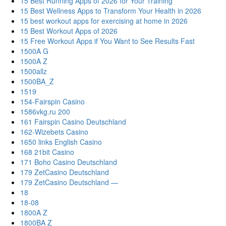
15 Best Running Apps of 2026 for Your Training
15 Best Wellness Apps to Transform Your Health in 2026
15 best workout apps for exercising at home in 2026
15 Best Workout Apps of 2026
15 Free Workout Apps if You Want to See Results Fast
1500A G
1500A Z
1500allz
1500BA_Z
1519
154-Fairspin Casino
1586vkg.ru 200
161 Fairspin Casino Deutschland
162-Wizebets Casino
1650 links English Casino
168 21bit Casino
171 Boho Casino Deutschland
179 ZetCasino Deutschland
179 ZetCasino Deutschland —
18
18-08
1800A Z
1800BA Z