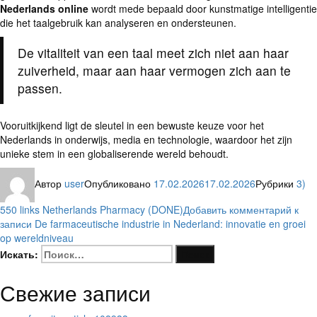
Nederlands online
wordt mede bepaald door kunstmatige intelligentie
die het taalgebruik kan analyseren en ondersteunen.
De vitaliteit van een taal meet zich niet aan haar
zuiverheid, maar aan haar vermogen zich aan te
passen.
Vooruitkijkend ligt de sleutel in een bewuste keuze voor het
Nederlands in onderwijs, media en technologie, waardoor het zijn
unieke stem in een globaliserende wereld behoudt.
Автор
user
Опубликовано
17.02.2026
17.02.2026
Рубрики
3)
550 links Netherlands Pharmacy (DONE)
Добавить комментарий
к
записи De farmaceutische industrie in Nederland: innovatie en groei
op wereldniveau
Искать:
Поиск
Свежие записи