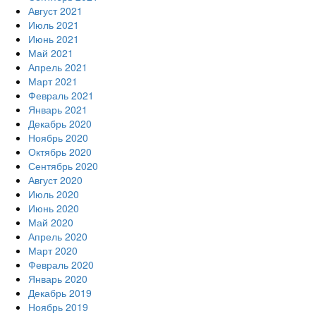
Август 2021
Июль 2021
Июнь 2021
Май 2021
Апрель 2021
Март 2021
Февраль 2021
Январь 2021
Декабрь 2020
Ноябрь 2020
Октябрь 2020
Сентябрь 2020
Август 2020
Июль 2020
Июнь 2020
Май 2020
Апрель 2020
Март 2020
Февраль 2020
Январь 2020
Декабрь 2019
Ноябрь 2019