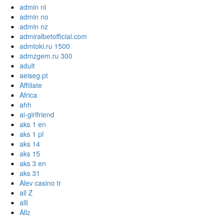
admin nl
admin no
admin nz
admiralbetofficial.com
admtoki.ru 1500
admzgem.ru 300
adult
aeiseg.pt
Affiliate
Africa
ahh
ai-girlfriend
aks 1 en
aks 1 pl
aks 14
aks 15
aks 3 en
aks 31
Alev casino tr
all Z
alll
Allz