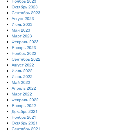
Ноябрь 2023
Октябрь 2023
Сентябрь 2023
Август 2023
Июль 2023
Май 2023
Март 2023
Февраль 2023
Январь 2023
Ноябрь 2022
Сентябрь 2022
Август 2022
Июль 2022
Июнь 2022
Май 2022
Апрель 2022
Март 2022
Февраль 2022
Январь 2022
Декабрь 2021
Ноябрь 2021
Октябрь 2021
Сентябрь 2021