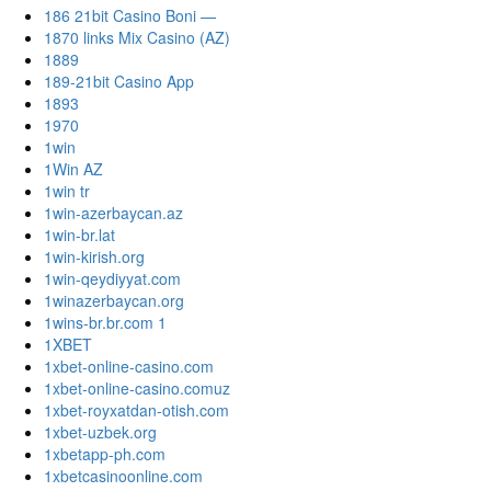
186 21bit Casino Boni —
1870 links Mix Casino (AZ)
1889
189-21bit Casino App
1893
1970
1win
1Win AZ
1win tr
1win-azerbaycan.az
1win-br.lat
1win-kirish.org
1win-qeydiyyat.com
1winazerbaycan.org
1wins-br.br.com 1
1XBET
1xbet-online-casino.com
1xbet-online-casino.comuz
1xbet-royxatdan-otish.com
1xbet-uzbek.org
1xbetapp-ph.com
1xbetcasinoonline.com