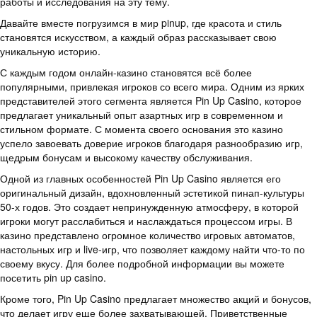
работы и исследования на эту тему.
Давайте вместе погрузимся в мир pinup, где красота и стиль
становятся искусством, а каждый образ рассказывает свою
уникальную историю.
С каждым годом онлайн-казино становятся всё более
популярными, привлекая игроков со всего мира. Одним из ярких
представителей этого сегмента является Pin Up Casino, которое
предлагает уникальный опыт азартных игр в современном и
стильном формате. С момента своего основания это казино
успело завоевать доверие игроков благодаря разнообразию игр,
щедрым бонусам и высокому качеству обслуживания.
Одной из главных особенностей Pin Up Casino является его
оригинальный дизайн, вдохновленный эстетикой пинап-культуры
50-х годов. Это создает непринужденную атмосферу, в которой
игроки могут расслабиться и наслаждаться процессом игры. В
казино представлено огромное количество игровых автоматов,
настольных игр и live-игр, что позволяет каждому найти что-то по
своему вкусу. Для более подробной информации вы можете
посетить pin up casino.
Кроме того, Pin Up Casino предлагает множество акций и бонусов,
что делает игру еще более захватывающей. Приветственные