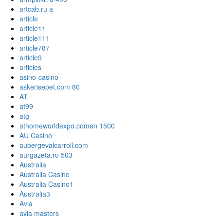
artcab.ru a
article
article11
article111
article787
article9
articles
asino-casino
askerisepet.com 80
AT
at99
atg
athomeworldexpo.comen 1500
AU Casino
aubergevalcarroll.com
aurgazeta.ru 503
Australia
Australia Casino
Australia Casino1
Australia3
Avia
avia masters