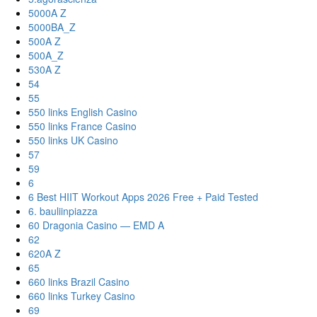
5000A Z
5000BA_Z
500A Z
500A_Z
530A Z
54
55
550 links English Casino
550 links France Casino
550 links UK Casino
57
59
6
6 Best HIIT Workout Apps 2026 Free + Paid Tested
6. bauliinpiazza
60 Dragonia Casino — EMD A
62
620A Z
65
660 links Brazil Casino
660 links Turkey Casino
69