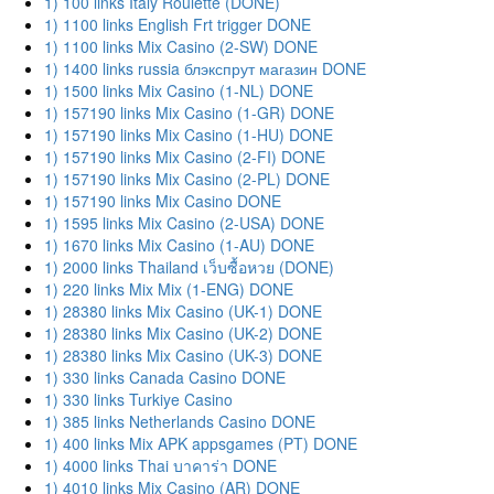
1) 100 links Italy Roulette (DONE)
1) 1100 links English Frt trigger DONE
1) 1100 links Mix Casino (2-SW) DONE
1) 1400 links russia блэкспрут магазин DONE
1) 1500 links Mix Casino (1-NL) DONE
1) 157190 links Mix Casino (1-GR) DONE
1) 157190 links Mix Casino (1-HU) DONE
1) 157190 links Mix Casino (2-FI) DONE
1) 157190 links Mix Casino (2-PL) DONE
1) 157190 links Mix Casino DONE
1) 1595 links Mix Casino (2-USA) DONE
1) 1670 links Mix Casino (1-AU) DONE
1) 2000 links Thailand เว็บซื้อหวย (DONE)
1) 220 links Mix Mix (1-ENG) DONE
1) 28380 links Mix Casino (UK-1) DONE
1) 28380 links Mix Casino (UK-2) DONE
1) 28380 links Mix Casino (UK-3) DONE
1) 330 links Canada Casino DONE
1) 330 links Turkiye Casino
1) 385 links Netherlands Casino DONE
1) 400 links Mix APK appsgames (PT) DONE
1) 4000 links Thai บาคาร่า DONE
1) 4010 links Mix Casino (AR) DONE