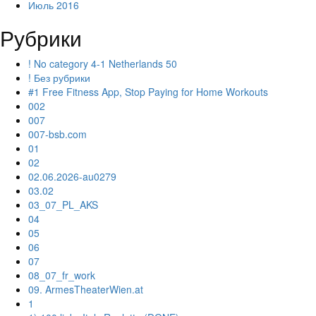
Июль 2016
Рубрики
! No category 4-1 Netherlands 50
! Без рубрики
#1 Free Fitness App, Stop Paying for Home Workouts
002
007
007-bsb.com
01
02
02.06.2026-au0279
03.02
03_07_PL_AKS
04
05
06
07
08_07_fr_work
09. ArmesTheaterWien.at
1