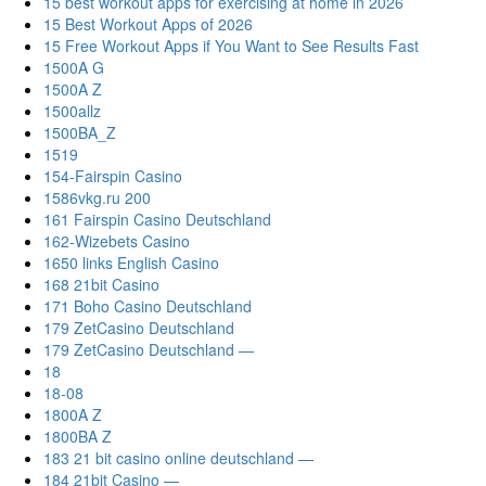
15 best workout apps for exercising at home in 2026
15 Best Workout Apps of 2026
15 Free Workout Apps if You Want to See Results Fast
1500A G
1500A Z
1500allz
1500BA_Z
1519
154-Fairspin Casino
1586vkg.ru 200
161 Fairspin Casino Deutschland
162-Wizebets Casino
1650 links English Casino
168 21bit Casino
171 Boho Casino Deutschland
179 ZetCasino Deutschland
179 ZetCasino Deutschland —
18
18-08
1800A Z
1800BA Z
183 21 bit casino online deutschland —
184 21bit Casino —