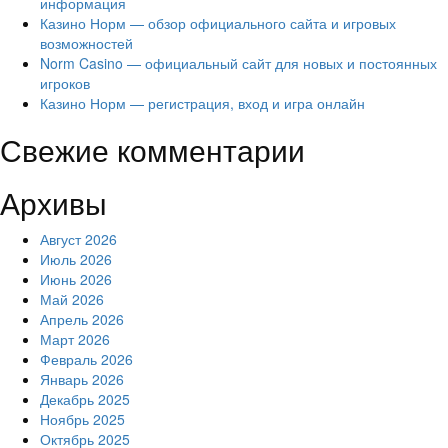
информация
Казино Норм — обзор официального сайта и игровых
возможностей
Norm Casino — официальный сайт для новых и постоянных
игроков
Казино Норм — регистрация, вход и игра онлайн
Свежие комментарии
Архивы
Август 2026
Июль 2026
Июнь 2026
Май 2026
Апрель 2026
Март 2026
Февраль 2026
Январь 2026
Декабрь 2025
Ноябрь 2025
Октябрь 2025