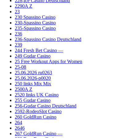
228-Ice Casino Deutschland
2290A Z
23
230 Spassino Casino
230-Spassino Casino
235-Spassino Casino
236
236-Spassino Casino Deutschland
239
244 Fresh Bet Casino —
249 Gudar Casino
25 Free Workout Apps for Women
25-08
25.06.2026 ru0263
25.06.2026-p0020
250 links Mix Mix
2500A Z
2520 links UK Casino
255 Gudar Casino
256-Gudar Casino Deutschland
2592-RodeoSlot Casino
260 GoldRun Casino
264
2646
267 GoldRun Casino —