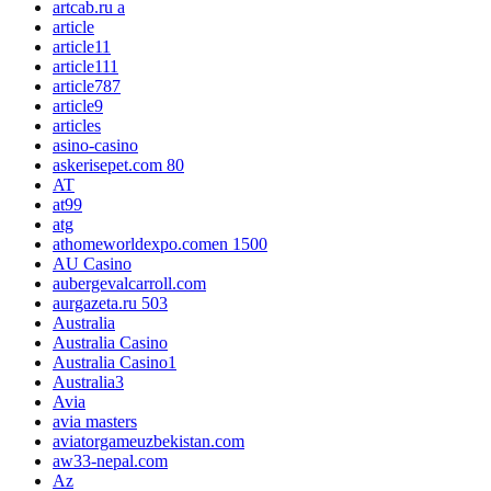
artcab.ru a
article
article11
article111
article787
article9
articles
asino-casino
askerisepet.com 80
AT
at99
atg
athomeworldexpo.comen 1500
AU Casino
aubergevalcarroll.com
aurgazeta.ru 503
Australia
Australia Casino
Australia Casino1
Australia3
Avia
avia masters
aviatorgameuzbekistan.com
aw33-nepal.com
Az