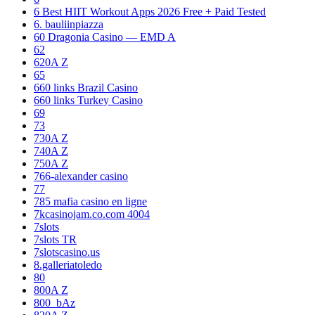
6 Best HIIT Workout Apps 2026 Free + Paid Tested
6. bauliinpiazza
60 Dragonia Casino — EMD A
62
620A Z
65
660 links Brazil Casino
660 links Turkey Casino
69
73
730A Z
740A Z
750A Z
766-alexander casino
77
785 mafia casino en ligne
7kcasinojam.co.com 4004
7slots
7slots TR
7slotscasino.us
8.galleriatoledo
80
800A Z
800_bAz