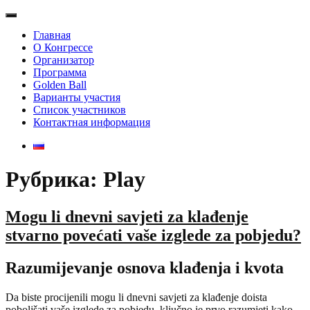
Главная
О Конгрессе
Организатор
Программа
Golden Ball
Варианты участия
Список участников
Контактная информация
Рубрика: Play
Mogu li dnevni savjeti za klađenje
stvarno povećati vaše izglede za pobjedu?
Razumijevanje osnova klađenja i kvota
Da biste procijenili mogu li dnevni savjeti za klađenje doista
poboljšati vaše izglede za pobjedu, ključno je prvo razumjeti kako