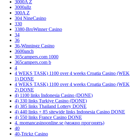
3000A Z
3000allz
300A Z
304 NineCasino
330
3380-BroWinner Casino
34
36
36-Winningz Casino
3600anch
365campers.com 1000
365campers.com b
4
4 WEKS TASK) 1100 over 4 weeks Croatia Casino (WEK
1) DONE
4 WEKS TASK) 1100 over 4 weeks Croatia Casino (WEK
2) DONE
4) 1100 links Indonesia Casino (DONE)
4) 330 links Turkiye Casino (DONE)
4) 385 links Thailand Lottery DONE
4) 440 links + 85 sitewide links Indonesia Casino DONE
4) 550 links France Casino DONE
4. momancasinoonline.se (можно прогонять)
40
40-Trickz Casino