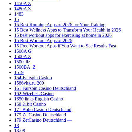
1450A Z
1480A Z
1483
15
15 Best Running Apps of 2026 for Your Training
15 Best Wellness Apps to Transform Your Health in 2026
15 best workout apps for exercising at home in 2026
15 Best Workout Apps of 2026
15 Free Workout Apps if You Want to See Results Fast
1500A G
1500A Z
1500allz
1500BA_Z
1519
154-Fairspin Casino
1586vkg.ru 200
161 Fairspin Casino Deutschland
162-Wizebets Casino
1650 links English Casino
168 21bit Casino
171 Boho Casino Deutschland
179 ZetCasino Deutschland
179 ZetCasino Deutschland —
18
18-08