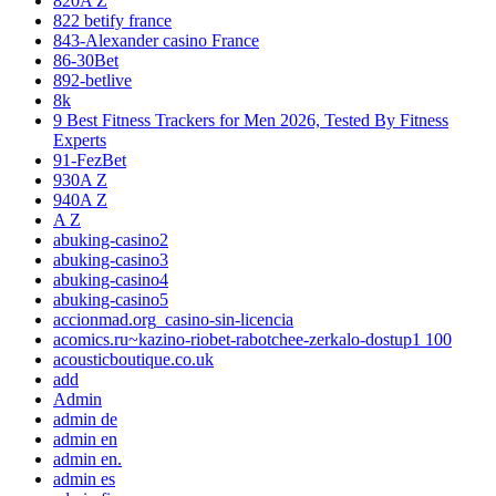
820A Z
822 betify france
843-Alexander casino France
86-30Bet
892-betlive
8k
9 Best Fitness Trackers for Men 2026, Tested By Fitness
Experts
91-FezBet
930A Z
940A Z
A Z
abuking-casino2
abuking-casino3
abuking-casino4
abuking-casino5
accionmad.org_casino-sin-licencia
acomics.ru~kazino-riobet-rabotchee-zerkalo-dostup1 100
acousticboutique.co.uk
add
Admin
admin de
admin en
admin en.
admin es