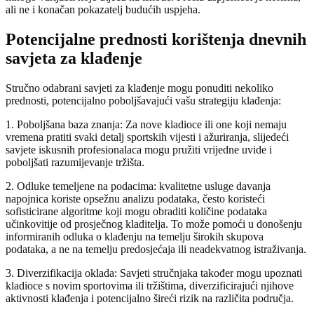
ali ne i konačan pokazatelj budućih uspjeha.
Potencijalne prednosti korištenja dnevnih
savjeta za klađenje
Stručno odabrani savjeti za klađenje mogu ponuditi nekoliko
prednosti, potencijalno poboljšavajući vašu strategiju klađenja:
1. Poboljšana baza znanja: Za nove kladioce ili one koji nemaju
vremena pratiti svaki detalj sportskih vijesti i ažuriranja, slijedeći
savjete iskusnih profesionalaca mogu pružiti vrijedne uvide i
poboljšati razumijevanje tržišta.
2. Odluke temeljene na podacima: kvalitetne usluge davanja
napojnica koriste opsežnu analizu podataka, često koristeći
sofisticirane algoritme koji mogu obraditi količine podataka
učinkovitije od prosječnog kladitelja. To može pomoći u donošenju
informiranih odluka o klađenju na temelju širokih skupova
podataka, a ne na temelju predosjećaja ili neadekvatnog istraživanja.
3. Diverzifikacija oklada: Savjeti stručnjaka također mogu upoznati
kladioce s novim sportovima ili tržištima, diverzificirajući njihove
aktivnosti klađenja i potencijalno šireći rizik na različita područja.