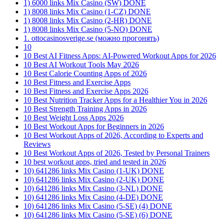
1) 6000 links Mix Casino (SW) DONE
1) 8008 links Mix Casino (1-CZ) DONE
1) 8008 links Mix Casino (2-HR) DONE
1) 8008 links Mix Casino (5-NO) DONE
1. ottocasinosverige.se (можно прогонять)
10
10 Best AI Fitness Apps: AI-Powered Workout Apps for 2026
10 Best AI Workout Tools May 2026
10 Best Calorie Counting Apps of 2026
10 Best Fitness and Exercise Apps
10 Best Fitness and Exercise Apps 2026
10 Best Nutrition Tracker Apps for a Healthier You in 2026
10 Best Strength Training Apps in 2026
10 Best Weight Loss Apps 2026
10 Best Workout Apps for Beginners in 2026
10 Best Workout Apps of 2026, According to Experts and
Reviews
10 Best Workout Apps of 2026, Tested by Personal Trainers
10 best workout apps, tried and tested in 2026
10) 641286 links Mix Casino (1-UK) DONE
10) 641286 links Mix Casino (2-UK) DONE
10) 641286 links Mix Casino (3-NL) DONE
10) 641286 links Mix Casino (4-DE) DONE
10) 641286 links Mix Casino (5-SE) (4) DONE
10) 641286 links Mix Casino (5-SE) (6) DONE