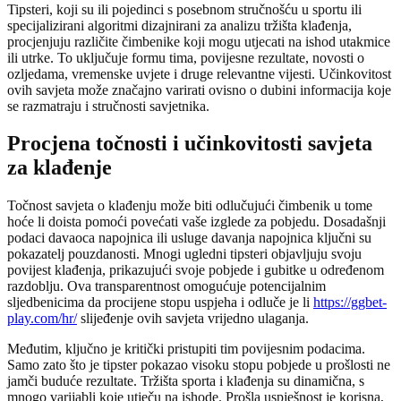
Tipsteri, koji su ili pojedinci s posebnom stručnošću u sportu ili
specijalizirani algoritmi dizajnirani za analizu tržišta klađenja,
procjenjuju različite čimbenike koji mogu utjecati na ishod utakmice
ili utrke. To uključuje formu tima, povijesne rezultate, novosti o
ozljedama, vremenske uvjete i druge relevantne vijesti. Učinkovitost
ovih savjeta može značajno varirati ovisno o dubini informacija koje
se razmatraju i stručnosti savjetnika.
Procjena točnosti i učinkovitosti savjeta
za klađenje
Točnost savjeta o klađenju može biti odlučujući čimbenik u tome
hoće li doista pomoći povećati vaše izglede za pobjedu. Dosadašnji
podaci davaoca napojnica ili usluge davanja napojnica ključni su
pokazatelj pouzdanosti. Mnogi ugledni tipsteri objavljuju svoju
povijest klađenja, prikazujući svoje pobjede i gubitke u određenom
razdoblju. Ova transparentnost omogućuje potencijalnim
sljedbenicima da procijene stopu uspjeha i odluče je li
https://ggbet-
play.com/hr/
slijeđenje ovih savjeta vrijedno ulaganja.
Međutim, ključno je kritički pristupiti tim povijesnim podacima.
Samo zato što je tipster pokazao visoku stopu pobjede u prošlosti ne
jamči buduće rezultate. Tržišta sporta i klađenja su dinamična, s
mnogo varijabli koje utječu na ishode. Prošla uspješnost je korisna,