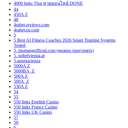
4000 links Thai หวยออนไลน์ DONE
44
450A Z
48
4rabet-reviews.com
4rabet.eu.com
5
5 Best AI Fitness Coaches 2026 Smart Training Systems
Tested
5. momangofficial.com (можно прогонять)
5. nobelvienna.at
5.agorascienza
5000A Z
5000BA_Z
500A Z
500A_Z
530A Z
54
55
550 links English Casino
550 links France Casino
550 links UK Casino
57
59
6