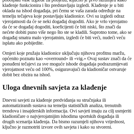
klađenje funkcionira i što predstavljaju izgledi. Klađenje je u biti
oklada na ishod događaja, pri čemu se vaša zarada određuje na
temelju tečajeva koje postavljaju kladionice. Ovi su izgledi odraz
vjerojatnosti da će se neki događaj dogoditi. Ako je vrlo vjerojatno
da će se događaj dogoditi, koeficijenti će biti niski, što znači da
nećete dobiti puno više nego što ste se kladili. Suprotno tome, ako se
događaj smatra malo vjerojatnim, izgledi će biti veći, nudeći veću
isplatu ako pobijedite.
Omjeri koje pružaju kladionice uključuju njihovu profitnu maržu,
općenito poznatu kao «overround» ili «vig.» Ovaj sustav znači da će
ponuđeni tečajevi za sve moguće ishode događaja podrazumijevati
vjerojatnost veću od 100%, osiguravajući da kladioničar ostvaruje
dobit bez obzira na ishod.
Uloga dnevnih savjeta za klađenje
Dnevni savjeti za klađenje predviđanja su stručnjaka ili
automatiziranih sustava na temelju statističkih analiza, trenutnih
trendova i insajderskih informacija. Ovi savjeti imaju za cilj usmjeriti
kladioničare o najvjerojatnijim ishodima sportskih događaja ili
drugih scenarija klađenja. Da bismo razumjeli njihovu vrijednost,
ključno je razmotriti izvore ovih savjeta i kako su stvoreni.