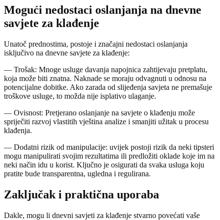
Mogući nedostaci oslanjanja na dnevne
savjete za klađenje
Unatoč prednostima, postoje i značajni nedostaci oslanjanja
isključivo na dnevne savjete za klađenje:
— Trošak: Mnoge usluge davanja napojnica zahtijevaju pretplatu,
koja može biti znatna. Naknade se moraju odvagnuti u odnosu na
potencijalne dobitke. Ako zarada od slijeđenja savjeta ne premašuje
troškove usluge, to možda nije isplativo ulaganje.
— Ovisnost: Pretjerano oslanjanje na savjete o klađenju može
spriječiti razvoj vlastitih vještina analize i smanjiti užitak u procesu
klađenja.
— Dodatni rizik od manipulacije: uvijek postoji rizik da neki tipsteri
mogu manipulirati svojim rezultatima ili predložiti oklade koje im na
neki način idu u korist. Ključno je osigurati da svaka usluga koju
pratite bude transparentna, ugledna i regulirana.
Zaključak i praktična uporaba
Dakle, mogu li dnevni savjeti za klađenje stvarno povećati vaše