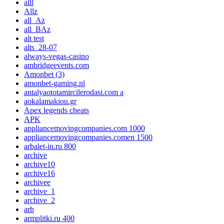
alll
Allz
all_Az
all_BAz
alt test
alts_28-07
always-vegas-casino
ambridgeevents.com
Amonbet (3)
amonbet-gaming.nl
antalyaototamircilerodasi.com a
aokalamakiou.gr
Apex legends cheats
APK
appliancemovingcompanies.com 1000
appliancemovingcompanies.comen 1500
arbalet-in.ru 800
archive
archive10
archive16
archivee
archive_1
archive_2
arh
armplitki.ru 400