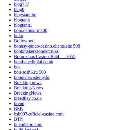
blog787
blog9
blogstanitim
blogtanit
blogtanit1
bohopanna.ru 800
boku
Bollywood
bonusy-pinco-casino.clients.site 508
bookmakerszondercruks
Boomzinos Casino 3044 — 3055
bossbabedigital.co.uk
bot
bou-sosh6.ru 500
brainlabacademy.hr
Breaking news
Breaking-News
BreakingNews
breedbay.co.uk
brend
BSB
bsb007-official-casino.com
BTN
buendiario.com
build-fast.ru b