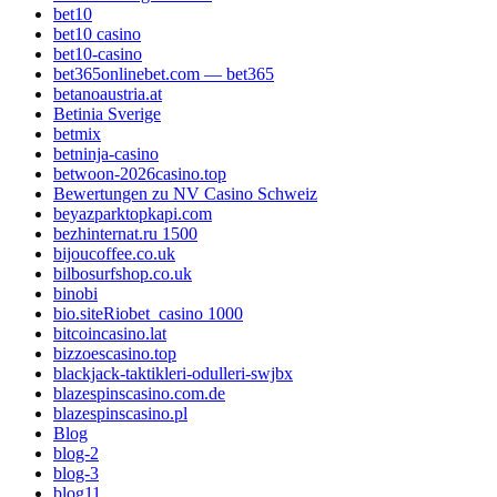
bet10
bet10 casino
bet10-casino
bet365onlinebet.com — bet365
betanoaustria.at
Betinia Sverige
betmix
betninja-casino
betwoon-2026casino.top
Bewertungen zu NV Casino Schweiz
beyazparktopkapi.com
bezhinternat.ru 1500
bijoucoffee.co.uk
bilbosurfshop.co.uk
binobi
bio.siteRiobet_casino 1000
bitcoincasino.lat
bizzoescasino.top
blackjack-taktikleri-odulleri-swjbx
blazespinscasino.com.de
blazespinscasino.pl
Blog
blog-2
blog-3
blog11