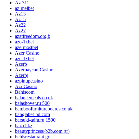
Az 311
az-melbet
Az13
Az15
Az22
Az27
azatfreedom.org b
aze-1xbet
aze-mostbet
Azer Casino
azer1xbet
Azerb
Azerbaycan Casino
Azerbj
azpinupcasino
Azr Casino
Bahiscom
balancemeals.co.uk
balashover.ru 500
bamboofurnitureboards.co.uk
banglabet-bd.com
barsuki-adm.ru 1500
baza1.kz
beautyprincess-b2b.com (tr)
bebisrestaurant.gr