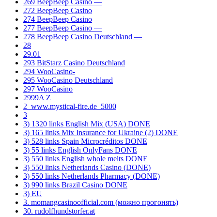
269 BeepBeep Casino —
272 BeepBeep Casino
274 BeepBeep Casino
277 BeepBeep Casino —
278 BeepBeep Casino Deutschland —
28
29.01
293 BitStarz Casino Deutschland
294 WooCasino-
295 WooCasino Deutschland
297 WooCasino
2999A Z
2_www.mystical-fire.de_5000
3
3) 1320 links English Mix (USA) DONE
3) 165 links Mix Insurance for Ukraine (2) DONE
3) 528 links Spain Microcréditos DONE
3) 55 links English OnlyFans DONE
3) 550 links English whole melts DONE
3) 550 links Netherlands Casino (DONE)
3) 550 links Netherlands Pharmacy (DONE)
3) 990 links Brazil Casino DONE
3) EU
3. momangcasinoofficial.com (можно прогонять)
30. rudolfhundstorfer.at