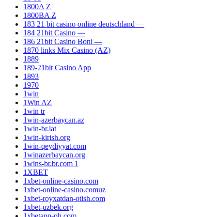
1800A Z
1800BA Z
183 21 bit casino online deutschland —
184 21bit Casino —
186 21bit Casino Boni —
1870 links Mix Casino (AZ)
1889
189-21bit Casino App
1893
1970
1win
1Win AZ
1win tr
1win-azerbaycan.az
1win-br.lat
1win-kirish.org
1win-qeydiyyat.com
1winazerbaycan.org
1wins-br.br.com 1
1XBET
1xbet-online-casino.com
1xbet-online-casino.comuz
1xbet-royxatdan-otish.com
1xbet-uzbek.org
1xbetapp-ph.com