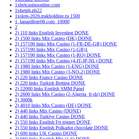
1xbetcasinoonline.com
1xbetph.ph22
1xslots-2026.trakholding.ru 1500
1_lapapillote08.com_10000
2
2) 110 links English Investing DONE
2) 1500 links Mix Casino (DK) DONE
2) 157190 links Mix Casino (1-FR-DE-GR) DONE
2) 157190 links Mix Casino (1-GR)1
2) 157190 links Mix Casino (1-RO) DONE
2) 157190 links Mix Casino (4-IT-JP-NL) DONE
2) 1980 links Mix Casino (1-ENG) DONE
2) 1980 links Mix Casino (3-NO-2) DONE
2) 220 links France Casino DONE
2) 220 links Turkish Betting DONE
2) 22000 links English SMM Panel
2) 2600 links Mix Casino (2-Algeria_fr-dz) DONE
2) 3000k
2) 4010 links Mix Casino (DE) DONE
2) 440 links Mix Casino (DONE)
2) 440 links Turkiye Casino DONE
2) 550 links English Frt trigger DONE
2) 550 links English Polkadot chocolate DONE
2) 600 links UK Casino DONE
2) 660 links English Mix (1-6) DONE