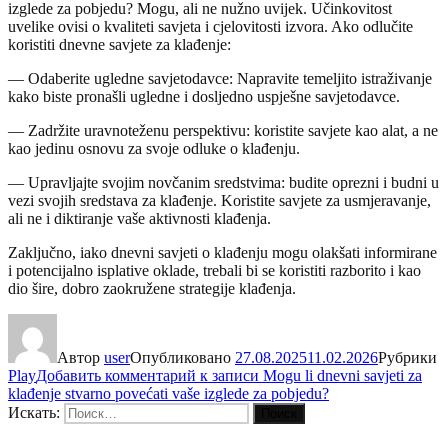
izglede za pobjedu? Mogu, ali ne nužno uvijek. Učinkovitost
uvelike ovisi o kvaliteti savjeta i cjelovitosti izvora. Ako odlučite
koristiti dnevne savjete za klađenje:
— Odaberite ugledne savjetodavce: Napravite temeljito istraživanje
kako biste pronašli ugledne i dosljedno uspješne savjetodavce.
— Zadržite uravnoteženu perspektivu: koristite savjete kao alat, a ne
kao jedinu osnovu za svoje odluke o klađenju.
— Upravljajte svojim novčanim sredstvima: budite oprezni i budni u
vezi svojih sredstava za klađenje. Koristite savjete za usmjeravanje,
ali ne i diktiranje vaše aktivnosti klađenja.
Zaključno, iako dnevni savjeti o klađenju mogu olakšati informirane
i potencijalno isplative oklade, trebali bi se koristiti razborito i kao
dio šire, dobro zaokružene strategije klađenja.
Автор
user
Опубликовано
27.08.2025
11.02.2026
Рубрики
Play
Добавить комментарий
к записи Mogu li dnevni savjeti za
klađenje stvarno povećati vaše izglede za pobjedu?
Искать:
Поиск