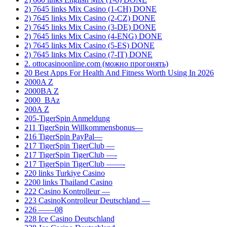
2) 7645 links Mix Casino (1-CH) DONE
2) 7645 links Mix Casino (2-CZ) DONE
2) 7645 links Mix Casino (3-DE) DONE
2) 7645 links Mix Casino (4-ENG) DONE
2) 7645 links Mix Casino (5-ES) DONE
2) 7645 links Mix Casino (7-IT) DONE
2. ottocasinoonline.com (можно прогонять)
20 Best Apps For Health And Fitness Worth Using In 2026
2000A Z
2000BA Z
2000_BAz
200A Z
205-TigerSpin Anmeldung
211 TigerSpin Willkommensbonus—
216 TigerSpin PayPal—
217 TigerSpin TigerClub —
217 TigerSpin TigerClub —-
217 TigerSpin TigerClub ——-
220 links Turkiye Casino
2200 links Thailand Casino
222 Casino Kontrolleur —
223 CasinoKontrolleur Deutschland —
226 ——08
228 Ice Casino Deutschland