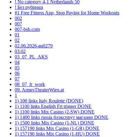
! No category 4-1 Netherlands 50
! Без рубрики
#1 Free Fitness App, Stop Paying for Home Workouts
002
007
007-bsb.com
01
02
02.06.2026-au0279
03.02
03_07_PL_AKS
04
05
06
07
08_07_fr_work
09. ArmesTheaterWien.at
1
1) 100 links Italy Roulette (DONE)
1) 1100 links English Frt trigger DONE
1) 1100 links Mix Casino (2-SW) DONE
1) 1400 links russia блэкспрут магазин DONE
1) 1500 links Mix Casino (1-NL) DONE
1) 157190 links Mix Casino (1-GR) DONE
1) 157190 links Mix Casino (1-HU) DONE