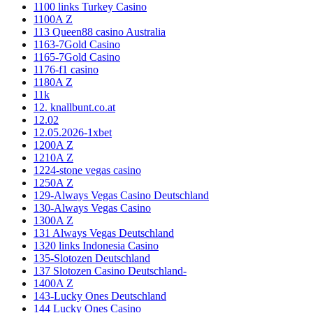
1100 links Turkey Casino
1100A Z
113 Queen88 casino Australia
1163-7Gold Casino
1165-7Gold Casino
1176-f1 casino
1180A Z
11k
12. knallbunt.co.at
12.02
12.05.2026-1xbet
1200A Z
1210A Z
1224-stone vegas casino
1250A Z
129-Always Vegas Casino Deutschland
130-Always Vegas Casino
1300A Z
131 Always Vegas Deutschland
1320 links Indonesia Casino
135-Slotozen Deutschland
137 Slotozen Casino Deutschland-
1400A Z
143-Lucky Ones Deutschland
144 Lucky Ones Casino