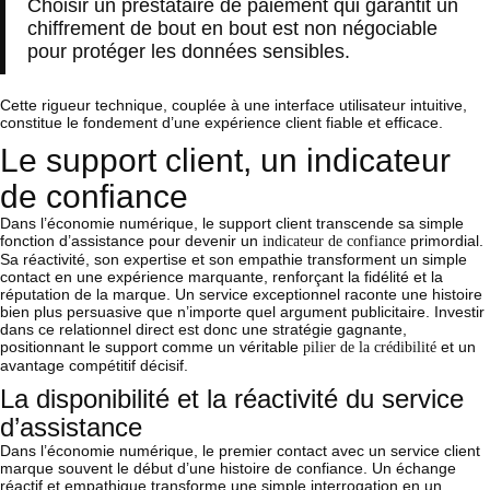
Choisir un prestataire de paiement qui garantit un
chiffrement de bout en bout est non négociable
pour protéger les données sensibles.
Cette rigueur technique, couplée à une interface utilisateur intuitive,
constitue le fondement d’une expérience client fiable et efficace.
Le support client, un indicateur
de confiance
Dans l’économie numérique, le support client transcende sa simple
fonction d’assistance pour devenir un
primordial.
indicateur de confiance
Sa réactivité, son expertise et son empathie transforment un simple
contact en une expérience marquante, renforçant la fidélité et la
réputation de la marque.
Un service exceptionnel raconte une histoire
bien plus persuasive que n’importe quel argument publicitaire.
Investir
dans ce relationnel direct est donc une stratégie gagnante,
positionnant le support comme un véritable
et un
pilier de la crédibilité
avantage compétitif décisif.
La disponibilité et la réactivité du service
d’assistance
Dans l’économie numérique, le premier contact avec un service client
marque souvent le début d’une histoire de confiance. Un échange
réactif et empathique transforme une simple interrogation en un