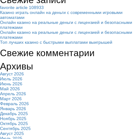
favorite article 108933
Казино играть онлайн на деньги с современными игровыми
автоматами
Онлайн казино на реальные деньги с лицензией и безопасными
платежами
Онлайн казино на реальные деньги с лицензией и безопасными
платежами
Топ лучших казино с быстрыми выплатами выигрышей
Свежие комментарии
Архивы
Август 2026
Июль 2026
Июнь 2026
Май 2026
Апрель 2026
Март 2026
Февраль 2026
Январь 2026
Декабрь 2025
Ноябрь 2025
Октябрь 2025
Сентябрь 2025
Август 2025
Июль 2025