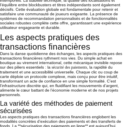
intemporels. La stabilité technique, la qualité des localisations et
l’équilibre entre blockbusters et titres indépendants sont également
décisifs.
Cette évaluation globale est fondamentale pour retenir et
satisfaire une communauté de joueurs exigeante.
La présence de
systèmes de recommandation personnalisés et de fonctionnalités
sociales robustes complète cette offre, garantissant une expérience
utilisateur engageante et durable.
Les aspects pratiques des
transactions financières
Dans la danse quotidienne des échanges, les aspects pratiques des
transactions financières rythment nos vies. Du simple achat en
boutique au virement international, cette mécanique invisible repose
sur des piliers essentiels : la
, la rapidité du
sécurité des paiements
traitement et une accessibilité universelle. Chaque clic ou coup de
carte déploie un protocole complexe, mais conçu pour être intuitif,
transformant un acte de confiance en une simple formalité. C’est
l’infrastructure discrète qui, en fluidifiant les mouvements d’argent,
alimente le cœur battant de l’économie moderne et de nos projets
personnels.
La variété des méthodes de paiement
sécurisées
Les aspects pratiques des transactions financières englobent les
modalités concrètes d’exécution des paiements et des transferts de
fonds. La **sécurisation des paiements en ligne** est aujourd’hui