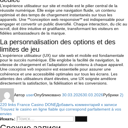
L’expérience utilisateur sur site et mobile est le pilier central de la
réussite numérique. Elle exige une navigation fluide, un contenu
optimisé et des temps de chargement instantanés sur tous les
appareils. Une **conception web responsive** est indispensable pour
engager et convertir un public diversifié. Chaque interaction, du clic au
scroll, doit être intuitive et gratifiante, transformant les visiteurs en
fidèles ambassadeurs de la marque.
La personnalisation des options et des
limites de jeu
L’expérience utilisateur (UX) sur site web et mobile est fondamentale
pour le succès numérique. Elle englobe la facilité de navigation, la
vitesse de chargement et l’adaptation du contenu à chaque appareil.
Une
est essentielle pour assurer une
conception web responsive
cohérence et une accessibilité optimales sur tous les écrans. Les
attentes des utilisateurs étant élevées, une UX soignée améliore
directement la satisfaction, la fidélisation et les conversions.
Автор
user
Опубликовано
30.03.2026
30.03.2026
Рубрики
2)
220 links France Casino DONE
Добавить комментарий
к записи
Trouvez le casino en ligne fiable qui correspond parfaitement à vos
envies
Искать:
Поиск
Свежие записи