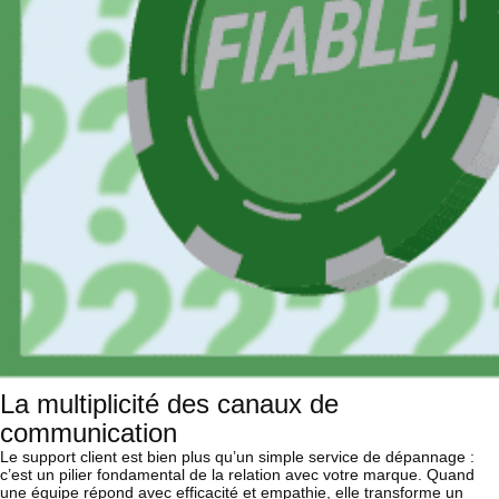
La multiplicité des canaux de
communication
Le support client est bien plus qu’un simple service de dépannage :
c’est un pilier fondamental de la relation avec votre marque. Quand
une équipe répond avec efficacité et empathie, elle transforme un