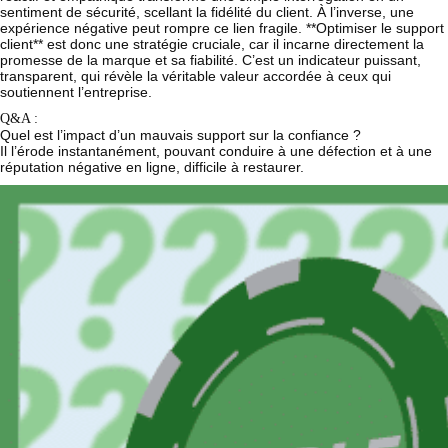
sentiment de sécurité, scellant la fidélité du client. À l’inverse, une
expérience négative peut rompre ce lien fragile. **Optimiser le support
client** est donc une stratégie cruciale, car il incarne directement la
promesse de la marque et sa fiabilité. C’est un indicateur puissant,
transparent, qui révèle la véritable valeur accordée à ceux qui
soutiennent l’entreprise.
Q&A :
Quel est l’impact d’un mauvais support sur la confiance ?
Il l’érode instantanément, pouvant conduire à une défection et à une
réputation négative en ligne, difficile à restaurer.