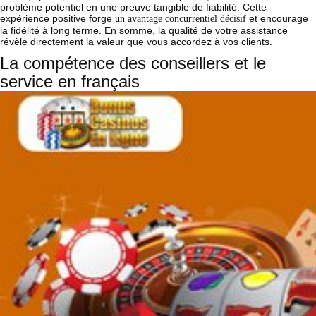
problème potentiel en une preuve tangible de fiabilité. Cette
expérience positive forge
et encourage
un avantage concurrentiel décisif
la fidélité à long terme. En somme, la qualité de votre assistance
révèle directement la valeur que vous accordez à vos clients.
La compétence des conseillers et le
service en français