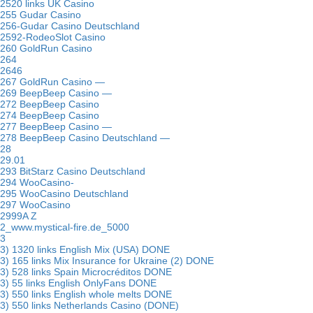
2520 links UK Casino
255 Gudar Casino
256-Gudar Casino Deutschland
2592-RodeoSlot Casino
260 GoldRun Casino
264
2646
267 GoldRun Casino —
269 BeepBeep Casino —
272 BeepBeep Casino
274 BeepBeep Casino
277 BeepBeep Casino —
278 BeepBeep Casino Deutschland —
28
29.01
293 BitStarz Casino Deutschland
294 WooCasino-
295 WooCasino Deutschland
297 WooCasino
2999A Z
2_www.mystical-fire.de_5000
3
3) 1320 links English Mix (USA) DONE
3) 165 links Mix Insurance for Ukraine (2) DONE
3) 528 links Spain Microcréditos DONE
3) 55 links English OnlyFans DONE
3) 550 links English whole melts DONE
3) 550 links Netherlands Casino (DONE)