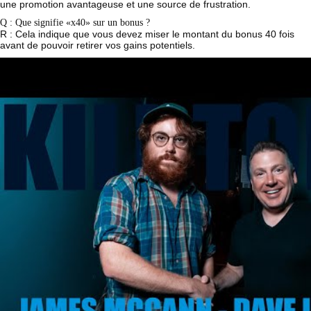
une promotion avantageuse et une source de frustration.
Q : Que signifie «x40» sur un bonus ?
R : Cela indique que vous devez miser le montant du bonus 40 fois
avant de pouvoir retirer vos gains potentiels.