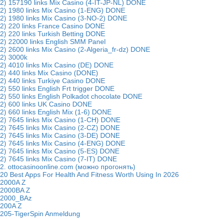
2) 157190 links Mix Casino (4-IT-JP-NL) DONE
2) 1980 links Mix Casino (1-ENG) DONE
2) 1980 links Mix Casino (3-NO-2) DONE
2) 220 links France Casino DONE
2) 220 links Turkish Betting DONE
2) 22000 links English SMM Panel
2) 2600 links Mix Casino (2-Algeria_fr-dz) DONE
2) 3000k
2) 4010 links Mix Casino (DE) DONE
2) 440 links Mix Casino (DONE)
2) 440 links Turkiye Casino DONE
2) 550 links English Frt trigger DONE
2) 550 links English Polkadot chocolate DONE
2) 600 links UK Casino DONE
2) 660 links English Mix (1-6) DONE
2) 7645 links Mix Casino (1-CH) DONE
2) 7645 links Mix Casino (2-CZ) DONE
2) 7645 links Mix Casino (3-DE) DONE
2) 7645 links Mix Casino (4-ENG) DONE
2) 7645 links Mix Casino (5-ES) DONE
2) 7645 links Mix Casino (7-IT) DONE
2. ottocasinoonline.com (можно прогонять)
20 Best Apps For Health And Fitness Worth Using In 2026
2000A Z
2000BA Z
2000_BAz
200A Z
205-TigerSpin Anmeldung