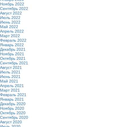
Ноябрь 2022
Сентябрь 2022
Август 2022
Июль 2022
Июнь 2022
Май 2022
Апрель 2022
Март 2022
Февраль 2022
Январь 2022
Декабрь 2021
Ноябрь 2021
Октябрь 2021
Сентябрь 2021
Август 2021
Июль 2021
Июнь 2021
Май 2021
Апрель 2021
Март 2021
Февраль 2021
Январь 2021
Декабрь 2020
Ноябрь 2020
Октябрь 2020
Сентябрь 2020
Август 2020
Июль 2020