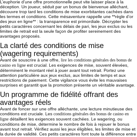
L’euphorie d’une offre promotionnelle peut vite laisser place à la
déception. Un joueur, séduit par un bonus de bienvenue alléchant,
découvre trop tard les conditions de mise exorbitantes cachées dans
les termes et conditions. Cette mésaventure rappelle une **règle d’or
des jeux en ligne** : la transparence est primordiale. Décrypter les
petits caractères concernant les délais de pari, les jeux exclus ou les
limites de retrait est la seule façon de profiter sereinement des
avantages proposés.
La clarté des conditions de mise
(wagering requirements)
Avant de souscrire à une offre,
lire les conditions générales des bonus de
est crucial. Les exigences de mise, souvent élevées,
casino en ligne
déterminent le montant réel à jouer avant tout retrait. Portez une
attention particulière aux jeux exclus, aux limites de temps et aux
restrictions de paiement. Cette vigilance vous évite les mauvaises
surprises et garantit que la promotion présente un véritable avantage.
Un programme de fidélité offrant des
avantages réels
Avant de foncer sur une offre alléchante, une lecture minutieuse des
conditions est cruciale. Les
conditions générales des bonus de casino en
détaillent les exigences souvent cachées. Le wagering, ou
ligne
conditions de mise, détermine le nombre de fois à rejouer le bonus
avant tout retrait. Vérifiez aussi les jeux éligibles, les limites de mise et
la durée de validité. Ces petits caractères font toute la différence entre