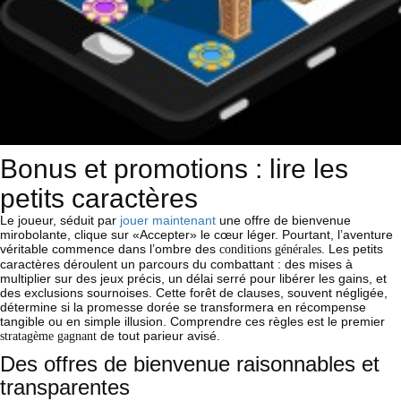
Bonus et promotions : lire les
petits caractères
Le joueur, séduit par
jouer maintenant
une offre de bienvenue
mirobolante, clique sur «Accepter» le cœur léger. Pourtant, l’aventure
véritable commence dans l’ombre des
. Les petits
conditions générales
caractères déroulent un parcours du combattant : des mises à
multiplier sur des jeux précis, un délai serré pour libérer les gains, et
des exclusions sournoises. Cette forêt de clauses, souvent négligée,
détermine si la promesse dorée se transformera en récompense
tangible ou en simple illusion. Comprendre ces règles est le premier
de tout parieur avisé.
stratagème gagnant
Des offres de bienvenue raisonnables et
transparentes