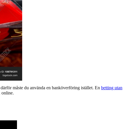
h därför måste du använda en banköverföring istället. En
betting utan
 online.