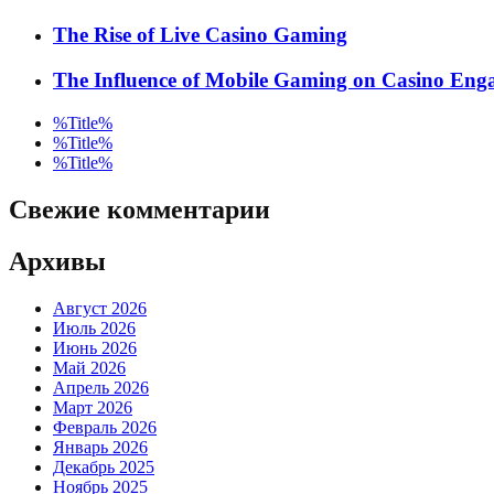
The Rise of Live Casino Gaming
The Influence of Mobile Gaming on Casino Eng
%Title%
%Title%
%Title%
Свежие комментарии
Архивы
Август 2026
Июль 2026
Июнь 2026
Май 2026
Апрель 2026
Март 2026
Февраль 2026
Январь 2026
Декабрь 2025
Ноябрь 2025