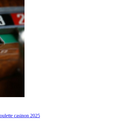
oulette casinon 2025