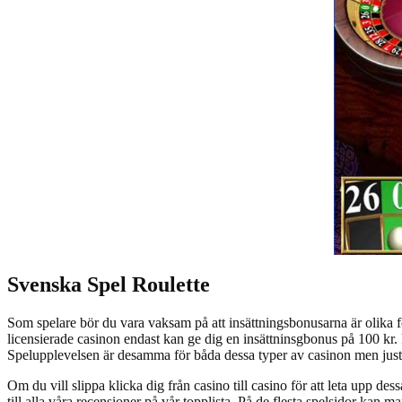
Svenska Spel Roulette
Som spelare bör du vara vaksam på att insättningsbonusarna är olika 
licensierade casinon endast kan ge dig en insättninsgbonus på 100 kr. P
Spelupplevelsen är desamma för båda dessa typer av casinon men just in
Om du vill slippa klicka dig från casino till casino för att leta upp des
till alla våra recensioner på vår topplista. På de flesta spelsidor kan man