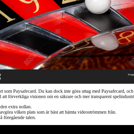
da kort som Paysafecard. Du kan dock inte göra uttag med Paysafecard, oc
ll att förverkliga visionen om en säkrare och mer transparent spelindustri
den extra nollan.
vgöra vilken plats som är bäst att hämta videoströmmen från.
å föregående talen.