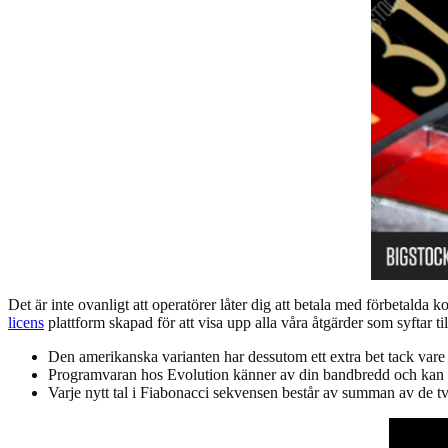
Det är inte ovanligt att operatörer låter dig att betala med förbetal
licens
plattform skapad för att visa upp alla våra åtgärder som syftar ti
Den amerikanska varianten har dessutom ett extra bet tack vare 
Programvaran hos Evolution känner av din bandbredd och kan a
Varje nytt tal i Fiabonacci sekvensen består av summan av de tv