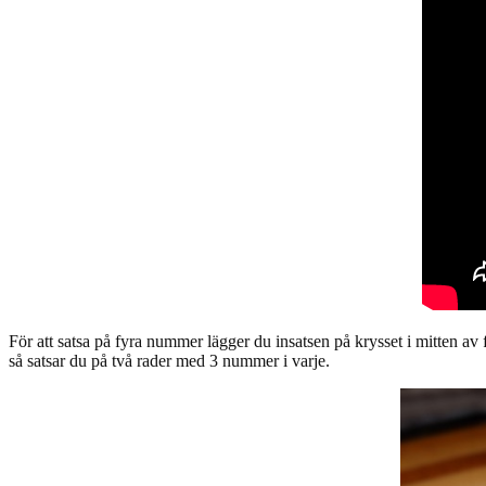
För att satsa på fyra nummer lägger du insatsen på krysset i mitten av 
så satsar du på två rader med 3 nummer i varje.