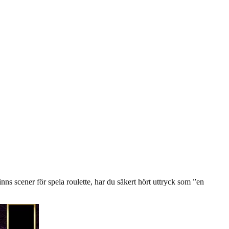
inns scener för spela roulette, har du säkert hört uttryck som ”en