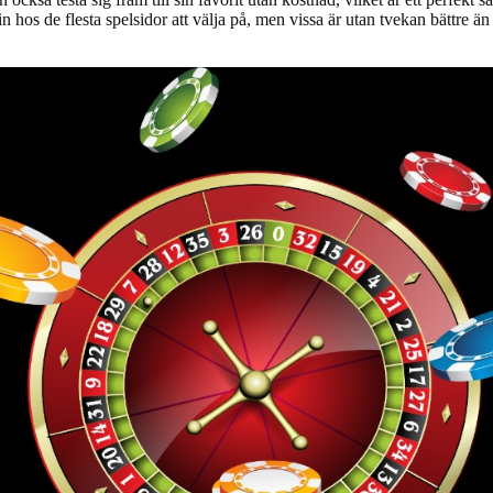
in hos de flesta spelsidor att välja på, men vissa är utan tvekan bättre 