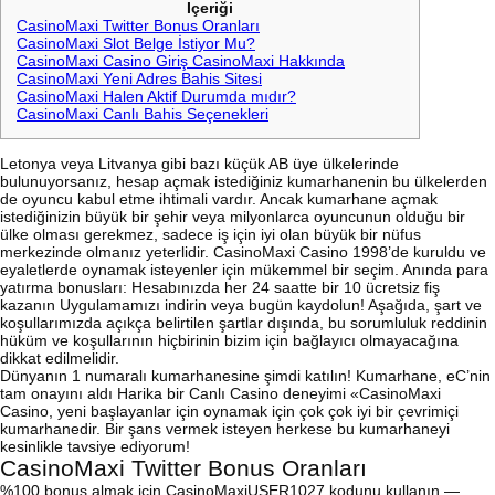
Içeriği
CasinoMaxi Twitter Bonus Oranları
CasinoMaxi Slot Belge İstiyor Mu?
CasinoMaxi Casino Giriş CasinoMaxi Hakkında
CasinoMaxi Yeni Adres Bahis Sitesi
CasinoMaxi Halen Aktif Durumda mıdır?
CasinoMaxi Canlı Bahis Seçenekleri
Letonya veya Litvanya gibi bazı küçük AB üye ülkelerinde
bulunuyorsanız, hesap açmak istediğiniz kumarhanenin bu ülkelerden
de oyuncu kabul etme ihtimali vardır. Ancak kumarhane açmak
istediğinizin büyük bir şehir veya milyonlarca oyuncunun olduğu bir
ülke olması gerekmez, sadece iş için iyi olan büyük bir nüfus
merkezinde olmanız yeterlidir. CasinoMaxi Casino 1998’de kuruldu ve
eyaletlerde oynamak isteyenler için mükemmel bir seçim. Anında para
yatırma bonusları: Hesabınızda her 24 saatte bir 10 ücretsiz fiş
kazanın Uygulamamızı indirin veya bugün kaydolun! Aşağıda, şart ve
koşullarımızda açıkça belirtilen şartlar dışında, bu sorumluluk reddinin
hüküm ve koşullarının hiçbirinin bizim için bağlayıcı olmayacağına
dikkat edilmelidir.
Dünyanın 1 numaralı kumarhanesine şimdi katılın! Kumarhane, eC’nin
tam onayını aldı Harika bir Canlı Casino deneyimi «CasinoMaxi
Casino, yeni başlayanlar için oynamak için çok çok iyi bir çevrimiçi
kumarhanedir. Bir şans vermek isteyen herkese bu kumarhaneyi
kesinlikle tavsiye ediyorum!
CasinoMaxi Twitter Bonus Oranları
%100 bonus almak için CasinoMaxiUSER1027 kodunu kullanın —