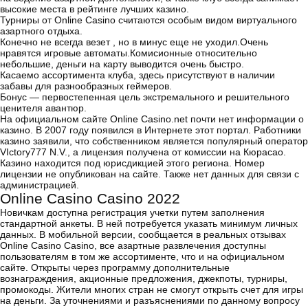
высокие места в рейтинге лучших казино.
Турниры от Online Casino считаются особым видом виртуального
азартного отдыха.
Конечно не всегда везет , но в минус еще не уходил.Очень
нравятся игровые автоматы.Комисионные относительно
небольшие, деньги на карту выводится очень быстро.
Касаемо ассортимента клуба, здесь присутствуют в наличии
забавы для разнообразных геймеров.
Бонус — первостепенная цель экстремального и решительного
ценителя авантюр.
На официальном сайте Online Casino.net почти нет информации о
казино. В 2007 году появился в Интернете этот портал. Работники
казино заявили, что собственником является популярный оператор
VIctory777 N.V., а лицензия получена от комиссии на Кюрасао.
Казино находится под юрисдикцией этого региона. Номер
лицензии не опубликован на сайте. Также нет данных для связи с
администрацией.
Online Casino Casino 2022
Новичкам доступна регистрация учетки путем заполнения
стандартной анкеты. В ней потребуется указать минимум личных
данных. В мобильной версии, сообщается в реальных отзывах
Online Casino Casino, все азартные развлечения доступны
пользователям в том же ассортименте, что и на официальном
сайте. Открыты через программу дополнительные
вознаграждения, акционные предложения, джекпоты, турниры,
промокоды. Жители многих стран не смогут открыть счет для игры
на деньги. За уточнениями и разъяснениями по данному вопросу