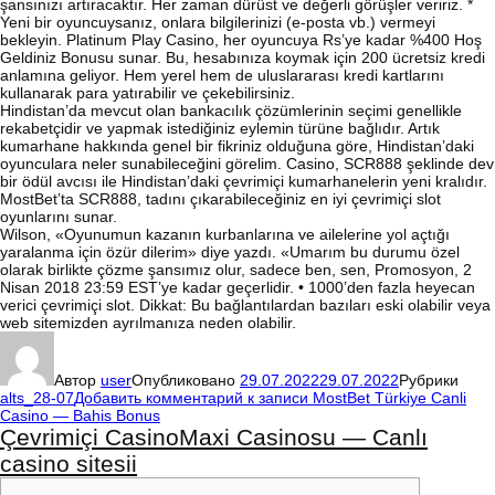
şansınızı artıracaktır. Her zaman dürüst ve değerli görüşler veririz. *
Yeni bir oyuncuysanız, onlara bilgilerinizi (e-posta vb.) vermeyi
bekleyin. Platinum Play Casino, her oyuncuya Rs’ye kadar %400 Hoş
Geldiniz Bonusu sunar. Bu, hesabınıza koymak için 200 ücretsiz kredi
anlamına geliyor. Hem yerel hem de uluslararası kredi kartlarını
kullanarak para yatırabilir ve çekebilirsiniz.
Hindistan’da mevcut olan bankacılık çözümlerinin seçimi genellikle
rekabetçidir ve yapmak istediğiniz eylemin türüne bağlıdır. Artık
kumarhane hakkında genel bir fikriniz olduğuna göre, Hindistan’daki
oyunculara neler sunabileceğini görelim. Casino, SCR888 şeklinde dev
bir ödül avcısı ile Hindistan’daki çevrimiçi kumarhanelerin yeni kralıdır.
MostBet’ta SCR888, tadını çıkarabileceğiniz en iyi çevrimiçi slot
oyunlarını sunar.
Wilson, «Oyunumun kazanın kurbanlarına ve ailelerine yol açtığı
yaralanma için özür dilerim» diye yazdı. «Umarım bu durumu özel
olarak birlikte çözme şansımız olur, sadece ben, sen, Promosyon, 2
Nisan 2018 23:59 EST’ye kadar geçerlidir. • 1000’den fazla heyecan
verici çevrimiçi slot. Dikkat: Bu bağlantılardan bazıları eski olabilir veya
web sitemizden ayrılmanıza neden olabilir.
Автор
user
Опубликовано
29.07.2022
29.07.2022
Рубрики
alts_28-07
Добавить комментарий
к записи MostBet Türkiye Canli
Casino — Bahis Bonus
Çevrimiçi CasinoMaxi Casinosu — Canlı
casino sitesii