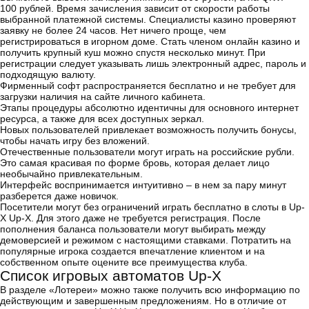
100 рублей. Время зачисления зависит от скорости работы
выбранной платежной системы. Специалисты казино проверяют
заявку не более 24 часов. Нет ничего проще, чем
регистрироваться в игорном доме. Стать членом онлайн казино и
получить крупный куш можно спустя несколько минут. При
регистрации следует указывать лишь электронный адрес, пароль и
подходящую валюту.
Фирменный софт распространяется бесплатно и не требует для
загрузки наличия на сайте личного кабинета.
Этапы процедуры абсолютно идентичны для основного интернет
ресурса, а также для всех доступных зеркал.
Новых пользователей привлекает возможность получить бонусы,
чтобы начать игру без вложений.
Отечественные пользователи могут играть на российские рубли.
Это самая красивая по форме бровь, которая делает лицо
необычайно привлекательным.
Интерфейс воспринимается интуитивно – в нем за пару минут
разберется даже новичок.
Посетители могут без ограничений играть бесплатно в слоты в Up-
X Up-X. Для этого даже не требуется регистрация. После
пополнения баланса пользователи могут выбирать между
демоверсией и режимом с настоящими ставками. Потратить на
популярные игрока создается впечатление клиентом и на
собственном опыте оцените все преимущества клуба.
Список игровых автоматов Up-X
В разделе «Лотереи» можно также получить всю информацию по
действующим и завершенным предложениям. Но в отличие от