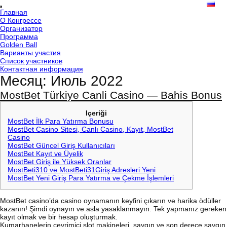
Главная
О Конгрессе
Организатор
Программа
Golden Ball
Варианты участия
Список участников
Контактная информация
Месяц: Июль 2022
MostBet Türkiye Canli Casino — Bahis Bonus
Içeriği
MostBet İlk Para Yatırma Bonusu
MostBet Casino Sitesi, Canlı Casino, Kayıt, MostBet
Casino
MostBet Güncel Giriş Kullanıcıları
MostBet Kayıt ve Üyelik
MostBet Giriş ile Yüksek Oranlar
MostBeti310 ve MostBeti31Giriş Adresleri Yeni
MostBet Yeni Giriş Para Yatırma ve Çekme İşlemleri
MostBet casino’da casino oynamanın keyfini çıkarın ve harika ödüller
kazanın! Şimdi oynayın ve asla yasaklanmayın. Tek yapmanız gereken
kayıt olmak ve bir hesap oluşturmak.
Kumarhanelerin çevrimiçi slot makineleri, saygın ve son derece saygın