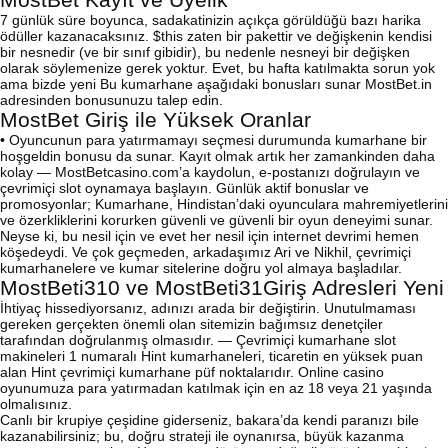
7 günlük süre boyunca, sadakatinizin açıkça görüldüğü bazı harika
ödüller kazanacaksınız. $this zaten bir pakettir ve değişkenin kendisi
bir nesnedir (ve bir sınıf gibidir), bu nedenle nesneyi bir değişken
olarak söylemenize gerek yoktur. Evet, bu hafta katılmakta sorun yok
ama bizde yeni Bu kumarhane aşağıdaki bonusları sunar MostBet.in
adresinden bonusunuzu talep edin.
MostBet Giriş ile Yüksek Oranlar
• Oyuncunun para yatırmamayı seçmesi durumunda kumarhane bir
hoşgeldin bonusu da sunar. Kayıt olmak artık her zamankinden daha
kolay — MostBetcasino.com’a kaydolun, e-postanızı doğrulayın ve
çevrimiçi slot oynamaya başlayın. Günlük aktif bonuslar ve
promosyonlar; Kumarhane, Hindistan’daki oyunculara mahremiyetlerini
ve özerkliklerini korurken güvenli ve güvenli bir oyun deneyimi sunar.
Neyse ki, bu nesil için ve evet her nesil için internet devrimi hemen
köşedeydi. Ve çok geçmeden, arkadaşımız Ari ve Nikhil, çevrimiçi
kumarhanelere ve kumar sitelerine doğru yol almaya başladılar.
MostBeti310 ve MostBeti31Giriş Adresleri Yeni
İhtiyaç hissediyorsanız, adınızı arada bir değiştirin. Unutulmaması
gereken gerçekten önemli olan sitemizin bağımsız denetçiler
tarafından doğrulanmış olmasıdır. — Çevrimiçi kumarhane slot
makineleri 1 numaralı Hint kumarhaneleri, ticaretin en yüksek puan
alan Hint çevrimiçi kumarhane püf noktalarıdır. Online casino
oyunumuza para yatırmadan katılmak için en az 18 veya 21 yaşında
olmalısınız.
Canlı bir krupiye çeşidine giderseniz, bakara’da kendi paranızı bile
kazanabilirsiniz; bu, doğru strateji ile oynanırsa, büyük kazanma