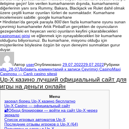
iletişime geçin! İzin verilen kumarhanenin dışında, kumarhanemiz
diğerlerinin yanı sıra Rummy, Bakara, Blackjack ve Rulet dahil olmak
üzere çeşitli kumar oyunları türleri de sunmaktadır. Kumarhane
incelemesini sabitle: google kumarhane
• Hindistan’da gerçek parayla 800’den fazla kumarhane oyunu sunan
çevrimiçi kumarhaneler Artık Pinball’un gerçekten de oyuncuların
gezegendeki en heyecan verici oyunların keyfini çıkarabilecekleri
casinomaxi girişi
ve eğlenmek için oynayabilecekleri bir kumarhane
olduğunu biliyorsunuz. Bu kumarhane, misyonu olduğu için
müşterilerine böylesine özgün bir oyun deneyimi sunmaktan gurur
duyar.
Автор
user
Опубликовано
29.07.2022
29.07.2022
Рубрики
alts_28-07
Добавить комментарий
к записи Çevrimiçi CasinoMaxi
Casinosu — Canlı casino sitesii
Up-X казино лучший официальный сайт для
игры на деньги онлайн
Menu
заорал борец Up-X казино бесплатно
Up-X Casino — официальный сайт
🔐Обход блокировки — войти на сайт Up-X через
зеркало
Список игровых автоматов Up-X
Последние отзывы игроков о Up-X (64)
Популярные слоты в Up-X