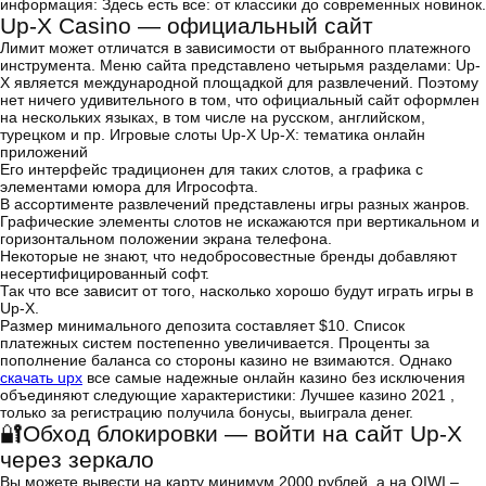
информация: Здесь есть все: от классики до современных новинок.
Up-X Casino — официальный сайт
Лимит может отличатся в зависимости от выбранного платежного
инструмента. Меню сайта представлено четырьмя разделами: Up-
X является международной площадкой для развлечений. Поэтому
нет ничего удивительного в том, что официальный сайт оформлен
на нескольких языках, в том числе на русском, английском,
турецком и пр. Игровые слоты Up-X Up-X: тематика онлайн
приложений
Его интерфейс традиционен для таких слотов, а графика с
элементами юмора для Игрософта.
В ассортименте развлечений представлены игры разных жанров.
Графические элементы слотов не искажаются при вертикальном и
горизонтальном положении экрана телефона.
Некоторые не знают, что недобросовестные бренды добавляют
несертифицированный софт.
Так что все зависит от того, насколько хорошо будут играть игры в
Up-X.
Размер минимального депозита составляет $10. Список
платежных систем постепенно увеличивается. Проценты за
пополнение баланса со стороны казино не взимаются. Однако
скачать upx
все самые надежные онлайн казино без исключения
объединяют следующие характеристики: Лучшее казино 2021 ,
только за регистрацию получила бонусы, выиграла денег.
🔐Обход блокировки — войти на сайт Up-X
через зеркало
Вы можете вывести на карту минимум 2000 рублей, а на QIWI –