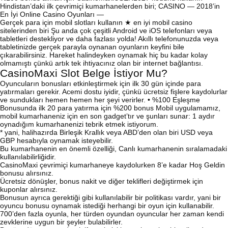
Hindistan’daki ilk çevrimiçi kumarhanelerden biri; CASINO — 2018’in
En İyi Online Casino Oyunları —
Gerçek para için mobil slotları kullanın ★ en iyi mobil casino
sitelerinden biri Şu anda çok çeşitli Android ve iOS telefonları veya
tabletleri destekliyor ve daha fazlası yolda! Akıllı telefonunuzda veya
tabletinizde gerçek parayla oynanan oyunların keyfini bile
çıkarabilirsiniz. Hareket halindeyken oynamak hiç bu kadar kolay
olmamıştı çünkü artık tek ihtiyacınız olan bir internet bağlantısı.
CasinoMaxi Slot Belge İstiyor Mu?
Oyuncuların bonusları etkinleştirmek için ilk 30 gün içinde para
yatırmaları gerekir. Acemi dostu iyidir, çünkü ücretsiz fişlere kaydolurlar
ve sundukları hemen hemen her şeyi verirler. • %100 Eşleşme
Bonusunda ilk 20 para yatırma için %200 bonus Mobil uygulamamız,
mobil kumarhaneniz için en son gadget’tır ve şunları sunar: 1 aydır
oynadığım kumarhanenizi tebrik etmek istiyorum.
* yani, halihazırda Birleşik Krallık veya ABD’den olan biri USD veya
GBP hesabıyla oynamak isteyebilir.
Bu kumarhanenin en önemli özelliği, Canlı kumarhanenin sıralamadaki
kullanılabilirliğidir.
CasinoMaxi çevrimiçi kumarhaneye kaydolurken 8’e kadar Hoş Geldin
bonusu alırsınız.
Ücretsiz dönüşler, bonus nakit ve diğer teklifleri değiştirmek için
kuponlar alırsınız.
Bonusun ayrıca gerektiği gibi kullanılabilir bir politikası vardır, yani bir
oyuncu bonusu oynamak istediği herhangi bir oyun için kullanabilir.
700’den fazla oyunla, her türden oyundan oyuncular her zaman kendi
zevklerine uygun bir şeyler bulabilirler.