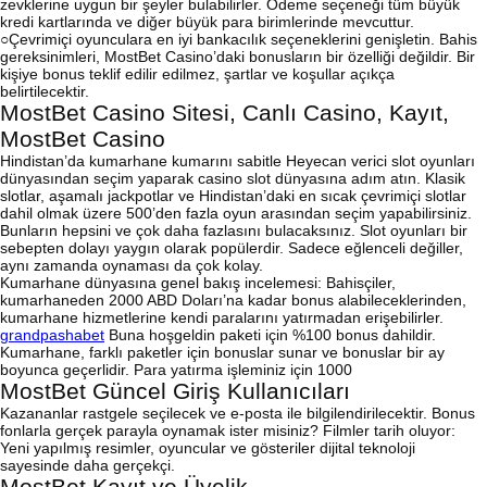
zevklerine uygun bir şeyler bulabilirler. Ödeme seçeneği tüm büyük
kredi kartlarında ve diğer büyük para birimlerinde mevcuttur.
○Çevrimiçi oyunculara en iyi bankacılık seçeneklerini genişletin. Bahis
gereksinimleri, MostBet Casino’daki bonusların bir özelliği değildir. Bir
kişiye bonus teklif edilir edilmez, şartlar ve koşullar açıkça
belirtilecektir.
MostBet Casino Sitesi, Canlı Casino, Kayıt,
MostBet Casino
Hindistan’da kumarhane kumarını sabitle Heyecan verici slot oyunları
dünyasından seçim yaparak casino slot dünyasına adım atın. Klasik
slotlar, aşamalı jackpotlar ve Hindistan’daki en sıcak çevrimiçi slotlar
dahil olmak üzere 500’den fazla oyun arasından seçim yapabilirsiniz.
Bunların hepsini ve çok daha fazlasını bulacaksınız. Slot oyunları bir
sebepten dolayı yaygın olarak popülerdir. Sadece eğlenceli değiller,
aynı zamanda oynaması da çok kolay.
Kumarhane dünyasına genel bakış incelemesi: Bahisçiler,
kumarhaneden 2000 ABD Doları’na kadar bonus alabileceklerinden,
kumarhane hizmetlerine kendi paralarını yatırmadan erişebilirler.
grandpashabet
Buna hoşgeldin paketi için %100 bonus dahildir.
Kumarhane, farklı paketler için bonuslar sunar ve bonuslar bir ay
boyunca geçerlidir. Para yatırma işleminiz için 1000
MostBet Güncel Giriş Kullanıcıları
Kazananlar rastgele seçilecek ve e-posta ile bilgilendirilecektir. Bonus
fonlarla gerçek parayla oynamak ister misiniz? Filmler tarih oluyor:
Yeni yapılmış resimler, oyuncular ve gösteriler dijital teknoloji
sayesinde daha gerçekçi.
MostBet Kayıt ve Üyelik