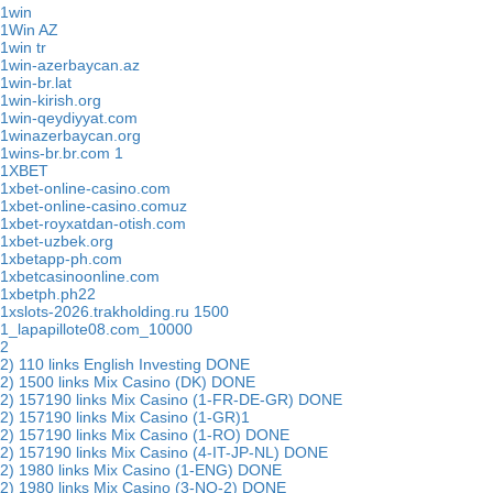
1win
1Win AZ
1win tr
1win-azerbaycan.az
1win-br.lat
1win-kirish.org
1win-qeydiyyat.com
1winazerbaycan.org
1wins-br.br.com 1
1XBET
1xbet-online-casino.com
1xbet-online-casino.comuz
1xbet-royxatdan-otish.com
1xbet-uzbek.org
1xbetapp-ph.com
1xbetcasinoonline.com
1xbetph.ph22
1xslots-2026.trakholding.ru 1500
1_lapapillote08.com_10000
2
2) 110 links English Investing DONE
2) 1500 links Mix Casino (DK) DONE
2) 157190 links Mix Casino (1-FR-DE-GR) DONE
2) 157190 links Mix Casino (1-GR)1
2) 157190 links Mix Casino (1-RO) DONE
2) 157190 links Mix Casino (4-IT-JP-NL) DONE
2) 1980 links Mix Casino (1-ENG) DONE
2) 1980 links Mix Casino (3-NO-2) DONE