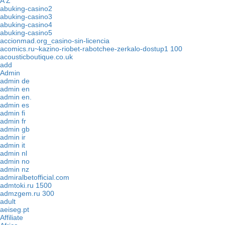
A Z
abuking-casino2
abuking-casino3
abuking-casino4
abuking-casino5
accionmad.org_casino-sin-licencia
acomics.ru~kazino-riobet-rabotchee-zerkalo-dostup1 100
acousticboutique.co.uk
add
Admin
admin de
admin en
admin en.
admin es
admin fi
admin fr
admin gb
admin ir
admin it
admin nl
admin no
admin nz
admiralbetofficial.com
admtoki.ru 1500
admzgem.ru 300
adult
aeiseg.pt
Affiliate