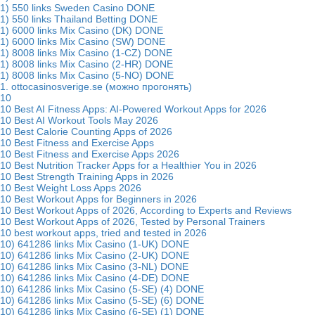
1) 550 links Sweden Casino DONE
1) 550 links Thailand Betting DONE
1) 6000 links Mix Casino (DK) DONE
1) 6000 links Mix Casino (SW) DONE
1) 8008 links Mix Casino (1-CZ) DONE
1) 8008 links Mix Casino (2-HR) DONE
1) 8008 links Mix Casino (5-NO) DONE
1. ottocasinosverige.se (можно прогонять)
10
10 Best AI Fitness Apps: AI-Powered Workout Apps for 2026
10 Best AI Workout Tools May 2026
10 Best Calorie Counting Apps of 2026
10 Best Fitness and Exercise Apps
10 Best Fitness and Exercise Apps 2026
10 Best Nutrition Tracker Apps for a Healthier You in 2026
10 Best Strength Training Apps in 2026
10 Best Weight Loss Apps 2026
10 Best Workout Apps for Beginners in 2026
10 Best Workout Apps of 2026, According to Experts and Reviews
10 Best Workout Apps of 2026, Tested by Personal Trainers
10 best workout apps, tried and tested in 2026
10) 641286 links Mix Casino (1-UK) DONE
10) 641286 links Mix Casino (2-UK) DONE
10) 641286 links Mix Casino (3-NL) DONE
10) 641286 links Mix Casino (4-DE) DONE
10) 641286 links Mix Casino (5-SE) (4) DONE
10) 641286 links Mix Casino (5-SE) (6) DONE
10) 641286 links Mix Casino (6-SE) (1) DONE