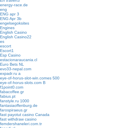
En traven3
energy-race.de
eng
ENG apr 3
ENG Apr 3b
engelsegoksites
Engines
English Casino
English Casino22
es
escort
Escort1
Esp Casino
estacionaraucania.cl
Euro Bets NL
evo33-nepal.com
expadr.ru a
eye-of-horus-slot-win.comes 500
eye-of-horus-slots.com B
f1point0.com
fabacoffee.gr
fabius.pt
fanstyle.ru 1000
fantasiaoffenburg.de
farospiraeus.gr
fast payotut casino Canada
fast withdraw casino
femdershaneleri.com.tr