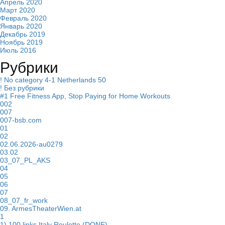
Апрель 2020
Март 2020
Февраль 2020
Январь 2020
Декабрь 2019
Ноябрь 2019
Июль 2016
Рубрики
! No category 4-1 Netherlands 50
! Без рубрики
#1 Free Fitness App, Stop Paying for Home Workouts
002
007
007-bsb.com
01
02
02.06.2026-au0279
03.02
03_07_PL_AKS
04
05
06
07
08_07_fr_work
09. ArmesTheaterWien.at
1
1) 100 links Italy Roulette (DONE)