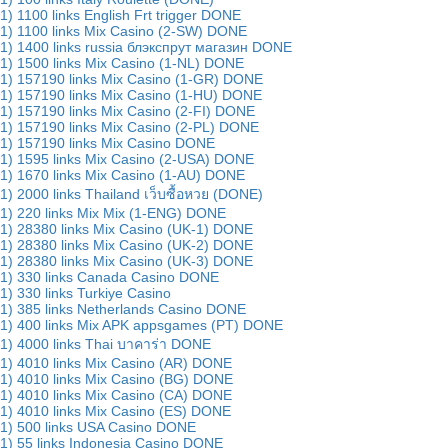
1) 1100 links English Frt trigger DONE
1) 1100 links Mix Casino (2-SW) DONE
1) 1400 links russia блэкспрут магазин DONE
1) 1500 links Mix Casino (1-NL) DONE
1) 157190 links Mix Casino (1-GR) DONE
1) 157190 links Mix Casino (1-HU) DONE
1) 157190 links Mix Casino (2-FI) DONE
1) 157190 links Mix Casino (2-PL) DONE
1) 157190 links Mix Casino DONE
1) 1595 links Mix Casino (2-USA) DONE
1) 1670 links Mix Casino (1-AU) DONE
1) 2000 links Thailand เว็บซื้อหวย (DONE)
1) 220 links Mix Mix (1-ENG) DONE
1) 28380 links Mix Casino (UK-1) DONE
1) 28380 links Mix Casino (UK-2) DONE
1) 28380 links Mix Casino (UK-3) DONE
1) 330 links Canada Casino DONE
1) 330 links Turkiye Casino
1) 385 links Netherlands Casino DONE
1) 400 links Mix APK appsgames (PT) DONE
1) 4000 links Thai บาคาร่า DONE
1) 4010 links Mix Casino (AR) DONE
1) 4010 links Mix Casino (BG) DONE
1) 4010 links Mix Casino (CA) DONE
1) 4010 links Mix Casino (ES) DONE
1) 500 links USA Casino DONE
1) 55 links Indonesia Casino DONE