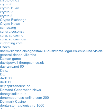
crypto 04.03
crypto 05
crypto 19 en
crypto 29
crypto 5
Crypto Exchange
Crypto News
csri-sc.org
cultura.cosenza
curacau casino
curacau casinois
curlrinting.com
Czech
daemvillarrica.clblogpost44115el-sistema-legal-en-chile-una-vision-
general-desde-villarrica
Daman game
davidpowell-thompson.co.uk
davranis.net 80
Dayz
DE
de0100
de0111
dejespizzahouse.se
Demand Generation News
denegskolko.ru b
denemebonusu-online.com 200
Denmark Casino
denta-stomatologiya.ru 1000