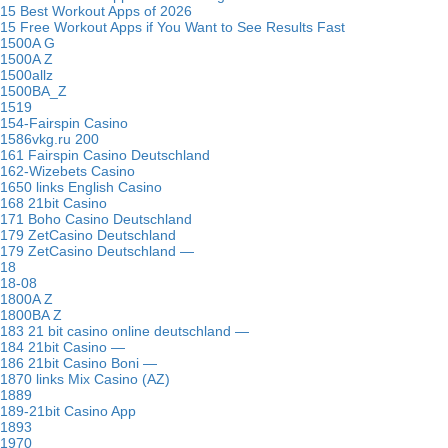
15 Best Workout Apps of 2026
15 Free Workout Apps if You Want to See Results Fast
1500A G
1500A Z
1500allz
1500BA_Z
1519
154-Fairspin Casino
1586vkg.ru 200
161 Fairspin Casino Deutschland
162-Wizebets Casino
1650 links English Casino
168 21bit Casino
171 Boho Casino Deutschland
179 ZetCasino Deutschland
179 ZetCasino Deutschland —
18
18-08
1800A Z
1800BA Z
183 21 bit casino online deutschland —
184 21bit Casino —
186 21bit Casino Boni —
1870 links Mix Casino (AZ)
1889
189-21bit Casino App
1893
1970