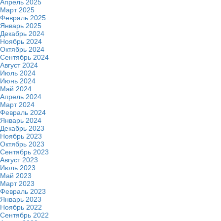
Апрель 2025
Март 2025
Февраль 2025
Январь 2025
Декабрь 2024
Ноябрь 2024
Октябрь 2024
Сентябрь 2024
Август 2024
Июль 2024
Июнь 2024
Май 2024
Апрель 2024
Март 2024
Февраль 2024
Январь 2024
Декабрь 2023
Ноябрь 2023
Октябрь 2023
Сентябрь 2023
Август 2023
Июль 2023
Май 2023
Март 2023
Февраль 2023
Январь 2023
Ноябрь 2022
Сентябрь 2022