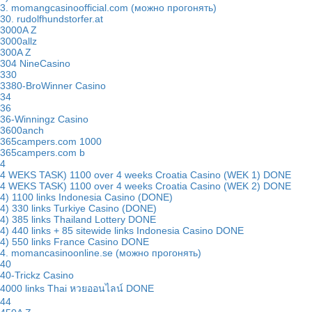
3. momangcasinoofficial.com (можно прогонять)
30. rudolfhundstorfer.at
3000A Z
3000allz
300A Z
304 NineCasino
330
3380-BroWinner Casino
34
36
36-Winningz Casino
3600anch
365campers.com 1000
365campers.com b
4
4 WEKS TASK) 1100 over 4 weeks Croatia Casino (WEK 1) DONE
4 WEKS TASK) 1100 over 4 weeks Croatia Casino (WEK 2) DONE
4) 1100 links Indonesia Casino (DONE)
4) 330 links Turkiye Casino (DONE)
4) 385 links Thailand Lottery DONE
4) 440 links + 85 sitewide links Indonesia Casino DONE
4) 550 links France Casino DONE
4. momancasinoonline.se (можно прогонять)
40
40-Trickz Casino
4000 links Thai หวยออนไลน์ DONE
44