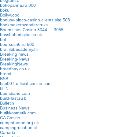
blogtanit1
bohopanna.ru 800
boku
Bollywood
bonusy-pinco-casino.clients.site 508
bookmakerszondercruks
Boomzinos Casino 3044 — 3055
bossbabedigital.co.uk
bot
bou-sosh6.ru 500
brainlabacademy.hr
Breaking news
Breaking-News
BreakingNews
breedbay.co.uk
brend
BSB
bsb007-official-casino.com
BTN
buendiario.com
build-fast.ru b
Bulletin
Business News
butikkosmetik.com
CA Casino
campathome.org.uk
campingrucahue.cl
Canada