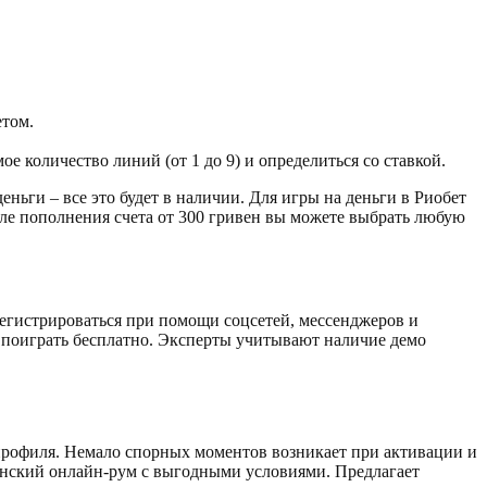
етом.
е количество линий (от 1 до 9) и определиться со ставкой.
ньги – все это будет в наличии. Для игры на деньги в Риобет
сле пополнения счета от 300 гривен вы можете выбрать любую
егистрироваться при помощи соцсетей, мессенджеров и
оиграть бесплатно. Эксперты учитывают наличие демо
профиля. Немало спорных моментов возникает при активации и
нский онлайн-рум с выгодными условиями. Предлагает