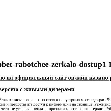
bet-rabotchee-zerkalo-dostup1 
ало на официальный сайт онлайн казино 
в версию с живыми дилерами
чётная запись в социальных сетях и популярных мессенджерах. Ч
рме и предоставить доступ к информации на странице. Рекомен
честные условия вывода — признаки качественного сервиса. Убе