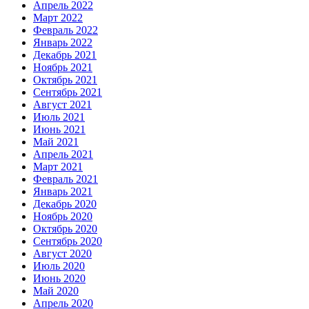
Апрель 2022
Март 2022
Февраль 2022
Январь 2022
Декабрь 2021
Ноябрь 2021
Октябрь 2021
Сентябрь 2021
Август 2021
Июль 2021
Июнь 2021
Май 2021
Апрель 2021
Март 2021
Февраль 2021
Январь 2021
Декабрь 2020
Ноябрь 2020
Октябрь 2020
Сентябрь 2020
Август 2020
Июль 2020
Июнь 2020
Май 2020
Апрель 2020