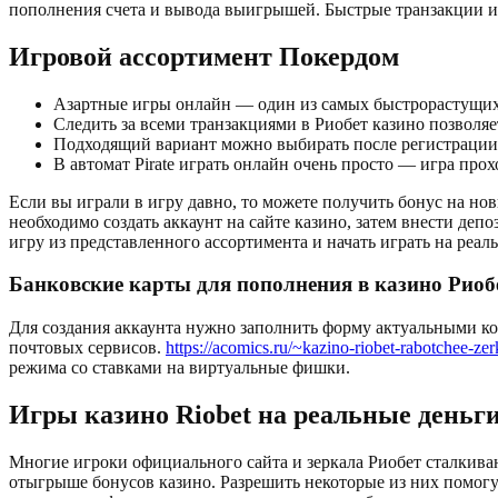
пополнения счета и вывода выигрышей. Быстрые транзакции и
Игровой ассортимент Покердом
Азартные игры онлайн — один из самых быстрорастущих
Следить за всеми транзакциями в Риобет казино позволя
Подходящий вариант можно выбирать после регистрации 
В автомат Pirate играть онлайн очень просто — игра прох
Если вы играли в игру давно, то можете получить бонус на но
необходимо создать аккаунт на сайте казино, затем внести де
игру из представленного ассортимента и начать играть на реал
Банковские карты для пополнения в казино Риоб
Для создания аккаунта нужно заполнить форму актуальными к
почтовых сервисов.
https://acomics.ru/~kazino-riobet-rabotchee-ze
режима со ставками на виртуальные фишки.
Игры казино Riobet на реальные деньг
Многие игроки официального сайта и зеркала Риобет сталкива
отыгрыше бонусов казино. Разрешить некоторые из них помо