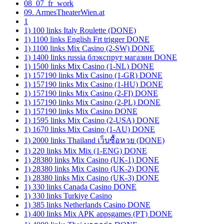
08_07_fr_work
09. ArmesTheaterWien.at
1
1) 100 links Italy Roulette (DONE)
1) 1100 links English Frt trigger DONE
1) 1100 links Mix Casino (2-SW) DONE
1) 1400 links russia блэкспрут магазин DONE
1) 1500 links Mix Casino (1-NL) DONE
1) 157190 links Mix Casino (1-GR) DONE
1) 157190 links Mix Casino (1-HU) DONE
1) 157190 links Mix Casino (2-FI) DONE
1) 157190 links Mix Casino (2-PL) DONE
1) 157190 links Mix Casino DONE
1) 1595 links Mix Casino (2-USA) DONE
1) 1670 links Mix Casino (1-AU) DONE
1) 2000 links Thailand เว็บซื้อหวย (DONE)
1) 220 links Mix Mix (1-ENG) DONE
1) 28380 links Mix Casino (UK-1) DONE
1) 28380 links Mix Casino (UK-2) DONE
1) 28380 links Mix Casino (UK-3) DONE
1) 330 links Canada Casino DONE
1) 330 links Turkiye Casino
1) 385 links Netherlands Casino DONE
1) 400 links Mix APK appsgames (PT) DONE