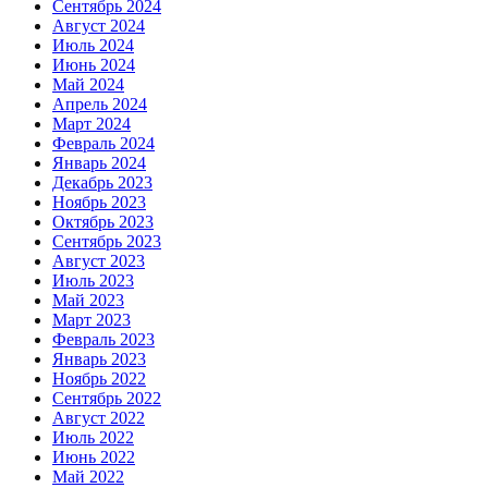
Сентябрь 2024
Август 2024
Июль 2024
Июнь 2024
Май 2024
Апрель 2024
Март 2024
Февраль 2024
Январь 2024
Декабрь 2023
Ноябрь 2023
Октябрь 2023
Сентябрь 2023
Август 2023
Июль 2023
Май 2023
Март 2023
Февраль 2023
Январь 2023
Ноябрь 2022
Сентябрь 2022
Август 2022
Июль 2022
Июнь 2022
Май 2022