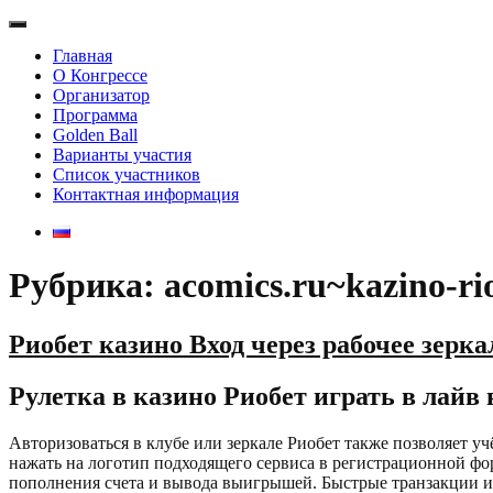
Главная
О Конгрессе
Организатор
Программа
Golden Ball
Варианты участия
Список участников
Контактная информация
Рубрика: acomics.ru~kazino-rio
Риобет казино Вход через рабочее зерк
Рулетка в казино Риобет играть в лай
Авторизоваться в клубе или зеркале Риобет также позволяет у
нажать на логотип подходящего сервиса в регистрационной фо
пополнения счета и вывода выигрышей. Быстрые транзакции и 