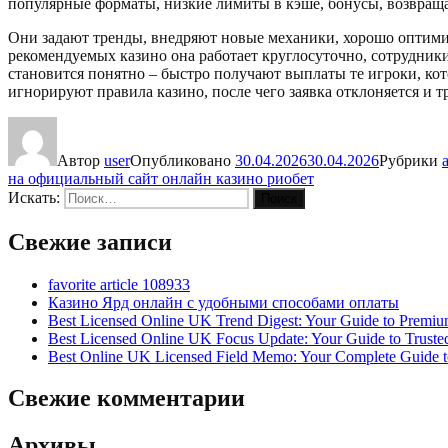
популярные форматы, низкие лимиты в кэше, бонусы, возвраща
Они задают тренды, внедряют новые механики, хорошо оптими
рекомендуемых казино она работает круглосуточно, сотрудники
становится понятно – быстро получают выплаты те игроки, ко
игнорируют правила казино, после чего заявка отклоняется и т
Автор
user
Опубликовано
30.04.2026
30.04.2026
Рубрики
на официальный сайт онлайн казино риобет
Искать:
Поиск
Свежие записи
favorite article 108933
Казино Ярд онлайн с удобными способами оплаты
Best Licensed Online UK Trend Digest: Your Guide to Premi
Best Licensed Online UK Focus Update: Your Guide to Trusted
Best Online UK Licensed Field Memo: Your Complete Guide t
Свежие комментарии
Архивы