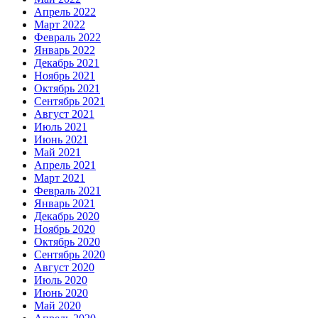
Апрель 2022
Март 2022
Февраль 2022
Январь 2022
Декабрь 2021
Ноябрь 2021
Октябрь 2021
Сентябрь 2021
Август 2021
Июль 2021
Июнь 2021
Май 2021
Апрель 2021
Март 2021
Февраль 2021
Январь 2021
Декабрь 2020
Ноябрь 2020
Октябрь 2020
Сентябрь 2020
Август 2020
Июль 2020
Июнь 2020
Май 2020