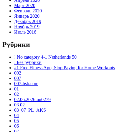
Апрель 2020
Март 2020
Февраль 2020
Январь 2020
Декабрь 2019
Ноябрь 2019
Июль 2016
Рубрики
! No category 4-1 Netherlands 50
! Без рубрики
#1 Free Fitness App, Stop Paying for Home Workouts
002
007
007-bsb.com
01
02
02.06.2026-au0279
03.02
03_07_PL_AKS
04
05
06
07