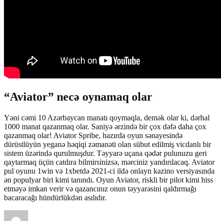
“Aviator” necə oynamaq olar
Yəni cəmi 10 Azərbaycan manatı qoymaqla, demək olar ki, dərhal
1000 manat qazanmaq olar. Saniyə ərzində bir çox dəfə daha çox
qazanmaq olar! Aviator Spribe, hazırda oyun sənayesində
dürüstlüyün yeganə həqiqi zəmanəti olan sübut edilmiş vicdanlı bir
sistem üzərində qurulmuşdur. Təyyarə uçana qədər pulunuzu geri
qaytarmaq üçün catdıra bilmirsinizsə, mərciniz yandırılacaq. Aviator
pul oyunu 1win və 1xbetdə 2021-ci ildə onlayn kazino versiyasında
ən populyar biri kimi tanındı. Oyun Aviator, riskli bir pilot kimi hiss
etməyə imkan verir və qazancınız onun təyyarəsini qaldırmağı
bacaracağı hündürlükdən asılıdır.