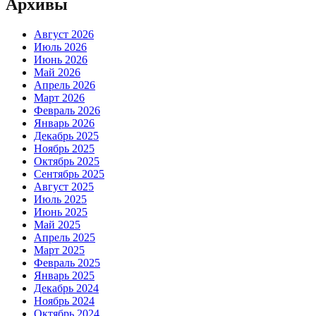
Архивы
Август 2026
Июль 2026
Июнь 2026
Май 2026
Апрель 2026
Март 2026
Февраль 2026
Январь 2026
Декабрь 2025
Ноябрь 2025
Октябрь 2025
Сентябрь 2025
Август 2025
Июль 2025
Июнь 2025
Май 2025
Апрель 2025
Март 2025
Февраль 2025
Январь 2025
Декабрь 2024
Ноябрь 2024
Октябрь 2024