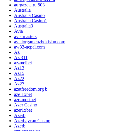
aurgazeta.ru 503
Australia
Australia Casino
Australia Casino1
Australia3
Avia
avia masters
aviatorgameuzbekistan.com
aw33-nepal.com
Az
Az 311
az-melbet
Az13
Az15
Az22
Az27
azatfreedom.org b
aze-1xbet
aze-mostbet
Azer Casino
azer1xbet
Azerb
Azerbaycan Casino
Azerbj