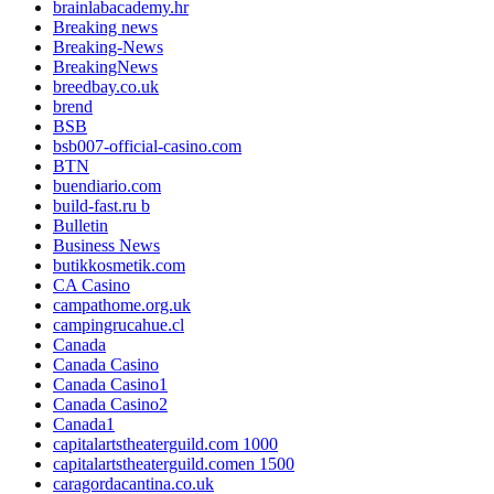
brainlabacademy.hr
Breaking news
Breaking-News
BreakingNews
breedbay.co.uk
brend
BSB
bsb007-official-casino.com
BTN
buendiario.com
build-fast.ru b
Bulletin
Business News
butikkosmetik.com
CA Casino
campathome.org.uk
campingrucahue.cl
Canada
Canada Casino
Canada Casino1
Canada Casino2
Canada1
capitalartstheaterguild.com 1000
capitalartstheaterguild.comen 1500
caragordacantina.co.uk