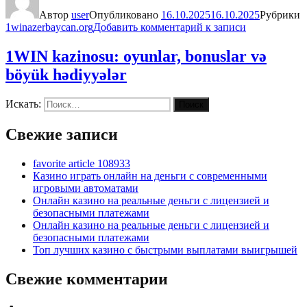
Автор
user
Опубликовано
16.10.2025
16.10.2025
Рубрики
1winazerbaycan.org
Добавить комментарий
к записи
1WIN kazinosu: oyunlar, bonuslar və
böyük hədiyyələr
Искать:
Поиск
Свежие записи
favorite article 108933
Казино играть онлайн на деньги с современными
игровыми автоматами
Онлайн казино на реальные деньги с лицензией и
безопасными платежами
Онлайн казино на реальные деньги с лицензией и
безопасными платежами
Топ лучших казино с быстрыми выплатами выигрышей
Свежие комментарии