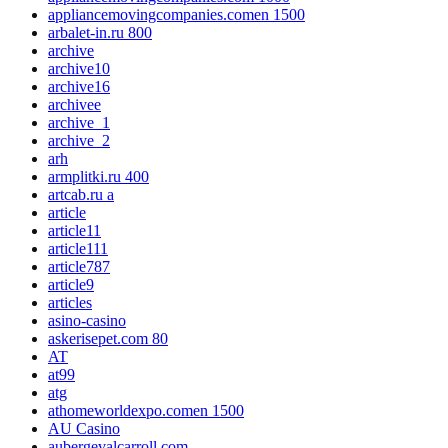
appliancemovingcompanies.comen 1500
arbalet-in.ru 800
archive
archive10
archive16
archivee
archive_1
archive_2
arh
armplitki.ru 400
artcab.ru a
article
article11
article111
article787
article9
articles
asino-casino
askerisepet.com 80
AT
at99
atg
athomeworldexpo.comen 1500
AU Casino
aubergevalcarroll.com