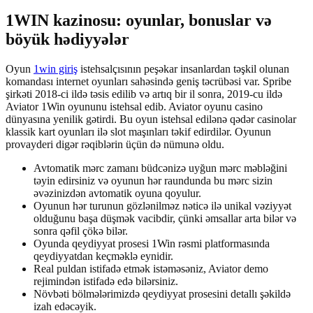
1WIN kazinosu: oyunlar, bonuslar və
böyük hədiyyələr
Oyun
1win giriş
istehsalçısının peşəkar insanlardan təşkil olunan
komandası internet oyunları sahəsində geniş təcrübəsi var. Spribe
şirkəti 2018-ci ildə təsis edilib və artıq bir il sonra, 2019-cu ildə
Aviator 1Win oyununu istehsal edib. Aviator oyunu casino
dünyasına yenilik gətirdi. Bu oyun istehsal edilənə qədər casinolar
klassik kart oyunları ilə slot maşınları təkif edirdilər. Oyunun
provayderi digər rəqiblərin üçün də nümunə oldu.
Avtomatik mərc zamanı büdcənizə uyğun mərc məbləğini
təyin edirsiniz və oyunun hər raundunda bu mərc sizin
əvəzinizdən avtomatik oyuna qoyulur.
Oyunun hər turunun gözlənilməz nəticə ilə unikal vəziyyət
olduğunu başa düşmək vacibdir, çünki əmsallar arta bilər və
sonra qəfil çökə bilər.
Oyunda qeydiyyat prosesi 1Win rəsmi platformasında
qeydiyyatdan keçməklə eynidir.
Real puldan istifadə etmək istəməsəniz, Aviator demo
rejimindən istifadə edə bilərsiniz.
Növbəti bölmələrimizdə qeydiyyat prosesini detallı şəkildə
izah edəcəyik.