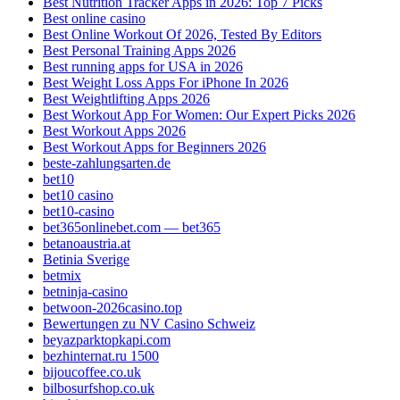
Best Nutrition Tracker Apps in 2026: Top 7 Picks
Best online casino
Best Online Workout Of 2026, Tested By Editors
Best Personal Training Apps 2026
Best running apps for USA in 2026
Best Weight Loss Apps For iPhone In 2026
Best Weightlifting Apps 2026
Best Workout App For Women: Our Expert Picks 2026
Best Workout Apps 2026
Best Workout Apps for Beginners 2026
beste-zahlungsarten.de
bet10
bet10 casino
bet10-casino
bet365onlinebet.com — bet365
betanoaustria.at
Betinia Sverige
betmix
betninja-casino
betwoon-2026casino.top
Bewertungen zu NV Casino Schweiz
beyazparktopkapi.com
bezhinternat.ru 1500
bijoucoffee.co.uk
bilbosurfshop.co.uk