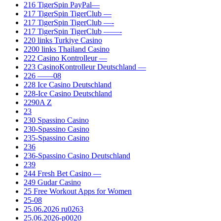
216 TigerSpin PayPal—
217 TigerSpin TigerClub —
217 TigerSpin TigerClub —-
217 TigerSpin TigerClub ——-
220 links Turkiye Casino
2200 links Thailand Casino
222 Casino Kontrolleur —
223 CasinoKontrolleur Deutschland —
226 ——08
228 Ice Casino Deutschland
228-Ice Casino Deutschland
2290A Z
23
230 Spassino Casino
230-Spassino Casino
235-Spassino Casino
236
236-Spassino Casino Deutschland
239
244 Fresh Bet Casino —
249 Gudar Casino
25 Free Workout Apps for Women
25-08
25.06.2026 ru0263
25.06.2026-p0020