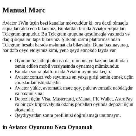
Manual Mərc
Aviator 1Win üçün bəzi kanallar mövcuddur ki, ora daxil olmaqla
siqnalları əldə edə bilərsiniz. Bunlardan biri də Aviator Siqnalları
Telegram qrupudur. Bu Telegram qrupuna qoşulmaqla vaxtında və
dəqiq siqnalları tapa bilərsiniz. Şirkətin rəsmi platformasından
Telegram hesabı barədə məlumat ala bilərsiniz. Buna baxmayaraq,
hər dəfə qeyd etdiyimiz kimi, yenə qeyd etməkdə fayda var.
Oyunun öz tətbiqi olmasa da, onu onlayn kazino tərəfindən
təmin edilən mobil versiyasında oynamaq mümkündür.
Bundan sonra platformada Aviator oyununa keçin.
Aviator.com.az veb saytımıza ən yaxşı girişi təmin etmək üçün
çərəzlərdən istifadə edir.
Aviator yükle, avtomatik mərc qoy, pulu avtomatik naödalşdır
və bəxtini sına!
Depozit üçün Visa, Mastercard, eManat, FK Wallet, AstroPay
və bir çox kriptovalyuta ödəniş portalları oyunda depozit üçün
əlçatandır.
Qeydiyyatdan sonra profilinizi doğrulamağı unutmayın.
in Aviator Oyununu Necə Oynamalı