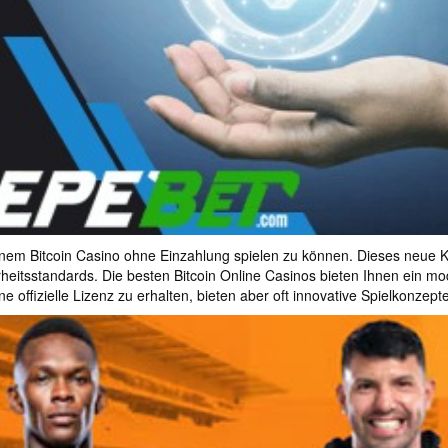
em Bitcoin Casino ohne Einzahlung spielen zu können. Dieses neue Kr
heitsstandards. Die besten Bitcoin Online Casinos bieten Ihnen ein 
ffizielle Lizenz zu erhalten, bieten aber oft innovative Spielkonzepte