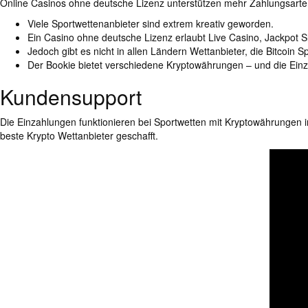
Online Casinos ohne deutsche Lizenz unterstützen mehr Zahlungsarten
Viele Sportwettenanbieter sind extrem kreativ geworden.
Ein Casino ohne deutsche Lizenz erlaubt Live Casino, Jackpot 
Jedoch gibt es nicht in allen Ländern Wettanbieter, die Bitcoin S
Der Bookie bietet verschiedene Kryptowährungen – und die Einza
Kundensupport
Die Einzahlungen funktionieren bei Sportwetten mit Kryptowährungen in 
beste Krypto Wettanbieter geschafft.