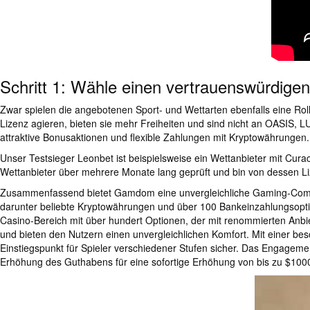
Schritt 1: Wähle einen vertrauenswürdige
Zwar spielen die angebotenen Sport- und Wettarten ebenfalls eine Roll
Lizenz agieren, bieten sie mehr Freiheiten und sind nicht an OASIS, 
attraktive Bonusaktionen und flexible Zahlungen mit Kryptowährungen.
Unser Testsieger Leonbet ist beispielsweise ein Wettanbieter mit Cur
Wettanbieter über mehrere Monate lang geprüft und bin von dessen Li
Zusammenfassend bietet Gamdom eine unvergleichliche Gaming-Communi
darunter beliebte Kryptowährungen und über 100 Bankeinzahlungsoption
Casino-Bereich mit über hundert Optionen, der mit renommierten Anbi
und bieten den Nutzern einen unvergleichlichen Komfort. Mit einer b
Einstiegspunkt für Spieler verschiedener Stufen sicher. Das Engagem
Erhöhung des Guthabens für eine sofortige Erhöhung von bis zu $1000