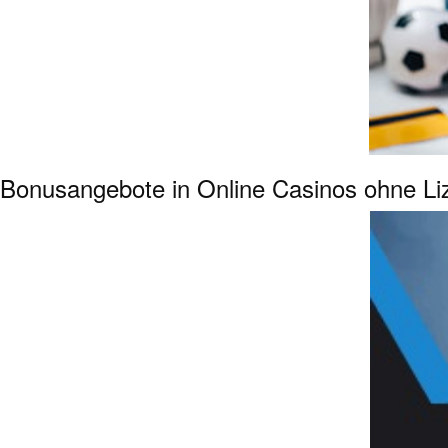
Bonusangebote in Online Casinos ohne Li