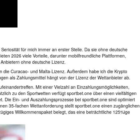
Seriosität für mich immer an erster Stelle. Da sie ohne deutsche
ten 2026 viele Vorteile, darunter mobilfreundliche Plattformen,
 Anbietern ohne deutsche Lizenz.
len die Curacao- und Malta-Lizenz. Außerdem habe ich die Krypto
gen als Zahlungsmittel hängt von der Lizenz der Wettanbieter ab.
nandertreffen. Mit einer Vielzahl an Einzahlungsmöglichkeiten,
ich zu den Sportwetten verfügt sportbet.one über einen vielfältigen
. Die Ein- und Auszahlungsprozesse bei sportbet.one sind optimiert
nen 35-fachen Wettanforderung stellt sportbet.one einen zugänglichen
ßzügiges Willkommenspaket belegt, das eine beträchtliche 125%ige