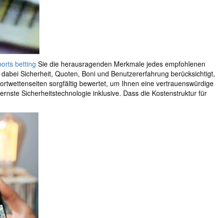
ports betting
Sie die herausragenden Merkmale jedes empfohlenen
 dabei Sicherheit, Quoten, Boni und Benutzererfahrung berücksichtigt,
ortwettenseiten sorgfältig bewertet, um Ihnen eine vertrauenswürdige
nste Sicherheitstechnologie inklusive. Dass die Kostenstruktur für