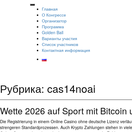
Главная
О Конгрессе
Организатор
Программа
Golden Ball
Варианты участия
Список участников
Контактная информация
Рубрика: cas14noai
Wette 2026 auf Sport mit Bitcoi
Die Registrierung in einem Online Casino ohne deutsche Lizenz verläuf
strengeren Standardprozessen. Auch Krypto Zahlungen stehen in vielen