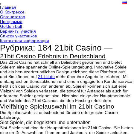
Главная
О Конгрессе
Организатор
Программа
Golden Ball
Варианты участия
Список участников
Контактная информация
Рубрика: 184 21bit Casino —
21bit Casino Erlebnis in Deutschland
Das 21bit Casino hat schnell an Beliebtheit gewonnen und bietet
Spielern eine spannende Online-Spielumgebung. Innovative Spiele
und ein benutzerfreundliches Design zeichnen diese Plattform aus,
und Sie können auf
21-bit.de
mehr über ihre Angebote erfahren. Mit
umfangreichen Bonusaktionen und einem engagierten Kundenservice
hebt sich das Casino von anderen ab. Spieler können sich auf eine
Vielzahl von Spielen verlassen, die sowohl für Anfänger als auch für
erfahrene Spieler geeignet sind. Hier sind einige der Hauptmerkmale
und Vorteile des 21bit Casinos, die den Einstieg erleichtern.
Vielfältige Spielauswahl im 21bit Casino
Die Spielauswahl ist entscheidend für eine erfolgreiche Casino-
Erfahrung.
Slot-Spiele, die begeistern und unterhalten
Slot-Spiele sind eine der Hauptattraktionen im 21bit Casino. Sie bieten
eine große Auswahl an Themen und Jackpots, die Spieler anlocken.