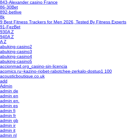
843-Alexander casino France
86-30Bet
892-betlive
8k
9 Best Fitness Trackers for Men 2026, Tested By Fitness Experts
91-FezBet
930A Z
940A Z
A Z
abuking-casino2
abuking-casino3
abuking-casino4
abuking-casino5
accionmad.org_casino-sin-licencia
acomics.ru~kazino-riobet-rabotchee-zerkalo-dostup1 100
acousticboutique.co.uk
add
Admin
admin de
admin en
admin en.
admin es
admin fi
admin fr
admin gb
admin ir
admin it
admin nl