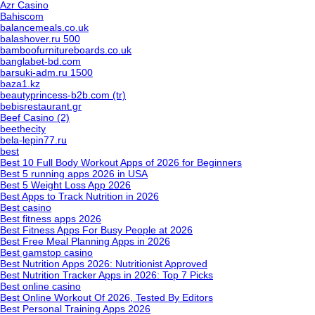
Azr Casino
Bahiscom
balancemeals.co.uk
balashover.ru 500
bamboofurnitureboards.co.uk
banglabet-bd.com
barsuki-adm.ru 1500
baza1.kz
beautyprincess-b2b.com (tr)
bebisrestaurant.gr
Beef Casino (2)
beethecity
bela-lepin77.ru
best
Best 10 Full Body Workout Apps of 2026 for Beginners
Best 5 running apps 2026 in USA
Best 5 Weight Loss App 2026
Best Apps to Track Nutrition in 2026
Best casino
Best fitness apps 2026
Best Fitness Apps For Busy People at 2026
Best Free Meal Planning Apps in 2026
Best gamstop casino
Best Nutrition Apps 2026: Nutritionist Approved
Best Nutrition Tracker Apps in 2026: Top 7 Picks
Best online casino
Best Online Workout Of 2026, Tested By Editors
Best Personal Training Apps 2026