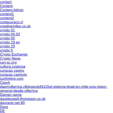
contact
Content
Content Admin
content1
content2
costacuraco.cl
creativemiles.co.uk
crypto 01
crypto 04.03
crypto 05
crypto 19 en
crypto 29
crypto 5
Crypto Exchange
Crypto News
csri-sc.org
cultura.cosenza
curacau casino
curacau casinois
curlrinting.com
Czech
daemvillarrica.clblogpost44115el-sistema-legal-en-chile-una-vision-
general-desde-villarrica
Daman game
davidpowell-thompson.co.uk
davranis.net 80
Dayz
DE