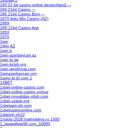
1800BA Z
183 21 bit casino online deutschland —
184 21bit Casino —
186 21bit Casino Boni —
1870 links Mix Casino (AZ)
1889
189-21bit Casino App
1893
1970
1win
1Win AZ
1win tr
1win-azerbaycan.az
1win-br.lat
1win-kirish.org
1win-qeydiyyat.com
1winazerbaycan.org
1wins-br.br.com 1
1XBET
1xbet-online-casino.com
1xbet-online-casino.comuz
1xbet-royxatdan-otish.com
1xbet-uzbek.org
1xbetapp-ph.com
1xbetcasinoonline.com
1xbetph.ph22
1xslots-2026.trakholding.ru 1500
1_lapapillote08.com_10000