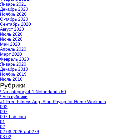
Январь 2021
Декабрь 2020
Ноябрь 2020
Октябрь 2020
Сентябрь 2020
Август 2020
Июль 2020
Июнь 2020
Май 2020
Апрель 2020
Март 2020
Февраль 2020
Январь 2020
Декабрь 2019
Ноябрь 2019
Июль 2016
Рубрики
! No category 4-1 Netherlands 50
! Без рубрики
#1 Free Fitness App, Stop Paying for Home Workouts
002
007
007-bsb.com
01
02
02.06.2026-au0279
03.02