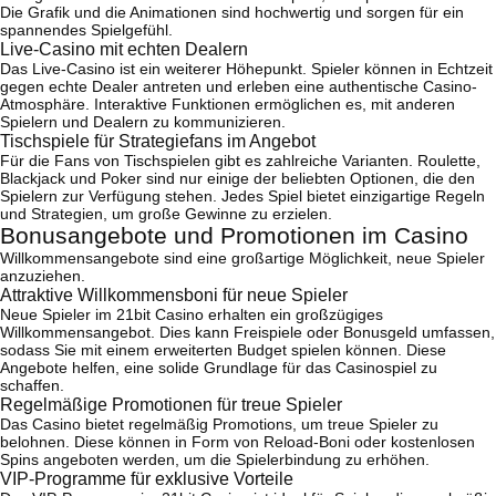
Die Grafik und die Animationen sind hochwertig und sorgen für ein
spannendes Spielgefühl.
Live-Casino mit echten Dealern
Das Live-Casino ist ein weiterer Höhepunkt. Spieler können in Echtzeit
gegen echte Dealer antreten und erleben eine authentische Casino-
Atmosphäre. Interaktive Funktionen ermöglichen es, mit anderen
Spielern und Dealern zu kommunizieren.
Tischspiele für Strategiefans im Angebot
Für die Fans von Tischspielen gibt es zahlreiche Varianten. Roulette,
Blackjack und Poker sind nur einige der beliebten Optionen, die den
Spielern zur Verfügung stehen. Jedes Spiel bietet einzigartige Regeln
und Strategien, um große Gewinne zu erzielen.
Bonusangebote und Promotionen im Casino
Willkommensangebote sind eine großartige Möglichkeit, neue Spieler
anzuziehen.
Attraktive Willkommensboni für neue Spieler
Neue Spieler im 21bit Casino erhalten ein großzügiges
Willkommensangebot. Dies kann Freispiele oder Bonusgeld umfassen,
sodass Sie mit einem erweiterten Budget spielen können. Diese
Angebote helfen, eine solide Grundlage für das Casinospiel zu
schaffen.
Regelmäßige Promotionen für treue Spieler
Das Casino bietet regelmäßig Promotions, um treue Spieler zu
belohnen. Diese können in Form von Reload-Boni oder kostenlosen
Spins angeboten werden, um die Spielerbindung zu erhöhen.
VIP-Programme für exklusive Vorteile