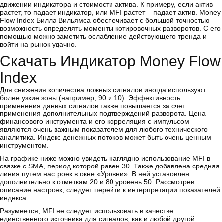
движении индикатора и стоимости актива. К примеру, если актив
растет, то падает индикатор, или MFI растет – падает актив. Money
Flow Index Билла Вильямса обеспечивает с большой точностью
возможность определять моменты котировочных разворотов. С его
помощью можно заметить ослабление действующего тренда и
войти на рынок удачно.
Скачать Индикатор Money Flow
Index
Для снижения количества ложных сигналов иногда используют
более узкие зоны (например, 90 и 10). Эффективность
применения данных сигналов также повышается за счет
применения дополнительных подтверждений разворота. Цена
финансового инструмента и его корреляция с импульсом
являются очень важным показателем для любого технического
аналитика. Индекс денежных потоков может быть очень ценным
инструментом.
На графике ниже можно увидеть наглядно использование MFI в
связке с SMA, период которой равен 30. Также добавлена средняя
линия путем настроек в окне «Уровни». В ней установлен
дополнительно к отметкам 20 и 80 уровень 50. Рассмотрев
описание настроек, следует перейти к интерпретации показателей
индекса.
Разумеется, MFI не следует использовать в качестве
единственного источника для сигналов, как и любой другой