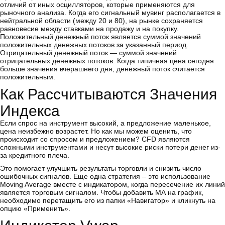
отличий от иных осцилляторов, которые применяются для
рыночного анализа. Когда его сигнальный мувинг располагается в
нейтральной области (между 20 и 80), на рынке сохраняется
равновесие между ставками на продажу и на покупку.
Положительный денежный поток является суммой значений
положительных денежных потоков за указанный период.
Отрицательный денежный поток — суммой значений
отрицательных денежных потоков. Когда типичная цена сегодня
больше значения вчерашнего дня, денежный поток считается
положительным.
Как Рассчитываются Значения
Индекса
Если спрос на инструмент высокий, а предложение маленькое,
цена неизбежно возрастет. Но как мы можем оценить, что
происходит со спросом и предложением? CFD являются
сложными инструментами и несут высокие риски потери денег из-
за кредитного плеча.
Это помогает улучшить результаты торговли и снизить число
ошибочных сигналов. Еще одна стратегия – это использование
Moving Average вместе с индикатором, когда пересечение их линий
является торговым сигналом. Чтобы добавить МА на график,
необходимо перетащить его из папки «Навигатор» и кликнуть на
опцию «Применить».