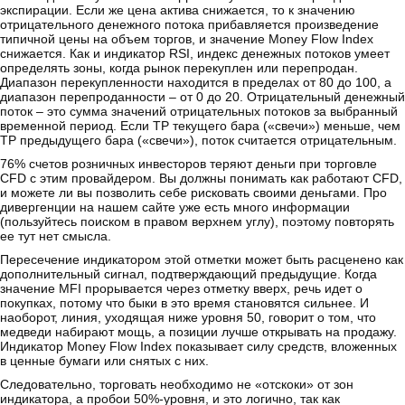
экспирации. Если же цена актива снижается, то к значению
отрицательного денежного потока прибавляется произведение
типичной цены на объем торгов, и значение Money Flow Index
снижается. Как и индикатор RSI, индекс денежных потоков умеет
определять зоны, когда рынок перекуплен или перепродан.
Диапазон перекупленности находится в пределах от 80 до 100, а
диапазон перепроданности – от 0 до 20. Отрицательный денежный
поток – это сумма значений отрицательных потоков за выбранный
временной период. Если TP текущего бара («свечи») меньше, чем
TP предыдущего бара («свечи»), поток считается отрицательным.
76% счетов розничных инвесторов теряют деньги при торговле
CFD с этим провайдером. Вы должны понимать как работают CFD,
и можете ли вы позволить себе рисковать своими деньгами. Про
дивергенции на нашем сайте уже есть много информации
(пользуйтесь поиском в правом верхнем углу), поэтому повторять
ее тут нет смысла.
Пересечение индикатором этой отметки может быть расценено как
дополнительный сигнал, подтверждающий предыдущие. Когда
значение MFI прорывается через отметку вверх, речь идет о
покупках, потому что быки в это время становятся сильнее. И
наоборот, линия, уходящая ниже уровня 50, говорит о том, что
медведи набирают мощь, а позиции лучше открывать на продажу.
Индикатор Money Flow Index показывает силу средств, вложенных
в ценные бумаги или снятых с них.
Следовательно, торговать необходимо не «отскоки» от зон
индикатора, а пробои 50%-уровня, и это логично, так как