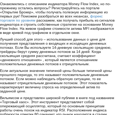
Ознакомились с описанием индикатора Money Flow Index, но по-
прежнему остались вопросы? Регистрируйтесь на портале
«Открытие Брокер», чтобы получать полезную информацию из
первых рук! Поможем разобраться во всех нюансах,
форекс
торговля по уровням
расскажем, как получать прибыль из сигналов
индикатора и строить собственные стратегии на основании Money
Flow Index. На живом графике стоимости актива MFI изображается
в виде кривой под графиком в отдельном окне.
Лучший способ для этого – использование данных о цене для
получения представления о входящих и исходящих денежных
потоках. Если Вы используете 14-дневную скользящую среднюю,
трейдеры берут сумму денежных потоков за 14 дней. Когда
скользящая средняя рассчитана, считают коэффициент
«денежного отношения» , который является отношением
положительных денежных потоков к отрицательным.
Если актуальное значение типичной цены больше типичной цены
прошлого периода, то это называют положительным денежным
потоком. Если можно наблюдать обратную ситуацию, то ее
называют отрицательным денежным потоком. Этот показатель
характеризует величину спроса на определенный актив по
заданной цене.
Вильямсом и представлен широкой публике в книге под названием
«Торговый хаос». Этот инструмент представляет собой
опережающий осциллятор, который по основным принципам
работы очень похож на индикатор RSI. Расположение индекса
поблизости отметки 80 означает, что рынок находится в стадии