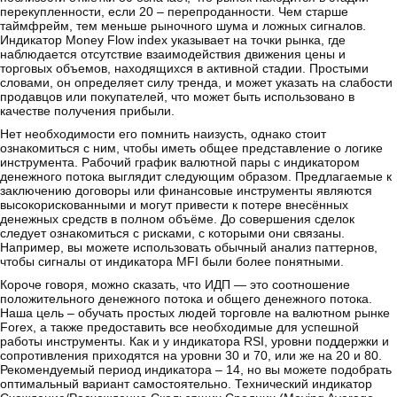
перекупленности, если 20 – перепроданности. Чем старше
таймфрейм, тем меньше рыночного шума и ложных сигналов.
Индикатор Money Flow index указывает на точки рынка, где
наблюдается отсутствие взаимодействия движения цены и
торговых объемов, находящихся в активной стадии. Простыми
словами, он определяет силу тренда, и может указать на слабости
продавцов или покупателей, что может быть использовано в
качестве получения прибыли.
Нет необходимости его помнить наизусть, однако стоит
ознакомиться с ним, чтобы иметь общее представление о логике
инструмента. Рабочий график валютной пары с индикатором
денежного потока выглядит следующим образом. Предлагаемые к
заключению договоры или финансовые инструменты являются
высокорискованными и могут привести к потере внесённых
денежных средств в полном объёме. До совершения сделок
следует ознакомиться с рисками, с которыми они связаны.
Например, вы можете использовать обычный анализ паттернов,
чтобы сигналы от индикатора MFI были более понятными.
Короче говоря, можно сказать, что ИДП — это соотношение
положительного денежного потока и общего денежного потока.
Наша цель – обучать простых людей торговле на валютном рынке
Forex, а также предоставить все необходимые для успешной
работы инструменты. Как и у индикатора RSI, уровни поддержки и
сопротивления приходятся на уровни 30 и 70, или же на 20 и 80.
Рекомендуемый период индикатора – 14, но вы можете подобрать
оптимальный вариант самостоятельно. Технический индикатор