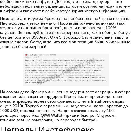
особое внимание на футер. Для тех, кто не знает, футер — это
небольшой текст внизу страницы, который обычно написан мелким
шрифтом и включает в себя краткую юридическую информацию.
Никого не агитирую за брокера, но необоснованной грязи в сети на
Инстафорекс льется немало. Проблемы конечно возникают (так
же, как и у остальных брокеров), но они и решаются в 100%
случаев. Здравствуйте, я зарегистрировался с, как и обещал бонус
без депозита от 3500usd. Они 9nt хорошо были зачислены вдруг я
открыл сделок. Сегодня то, что все мои позиции были выигрышные
, они все были закрыты!
На самом деле брокер умышленно задерживает операции в сфере
открытия или закрытия ордеров. В результате происходит слив
счета, а трейдер теряет свои финансы. Счет в InstaForex открыл
еще в 2010г. Торгую с переменным но успехом, депо нарастил до
1000USD, остальное вывожу. На днях заказал выплату 100
долларов через Visa QIWI Wallet, пришли быстро. С курсом,
конечно вечные заморочки, но переводят быстро!
Награды Инстафорекс