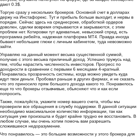
дают 0.3$.
Торгую сразу у нескольких брокеров. Основной счет в долларах
держу на Инстафорекс. Тут и прибыль больше выходит, и нервы в
порядке. Сейчас здесь на среднесроке, обработкой ордеров
доволен, сделки вовремя открываются и закрываются, с этим
проблем нет. Котировки тут адекватные, невысокий спред, есть
программа рибейта, надежная платформа MT4. Правда иногда
бывают небольшие глюки с личным кабинетом, туда невозможно
зайти.
Управляю на данный момент весьма существенной суммой,
получаю с этого весьма приличный доход. Успешно тружусь над
тем, чтобы нарастить численность инвесторов. Прогресс по
доходности в сравнении с первыми 6 месяцами 4-кратный.
Понравилась прозрачность системы, когда можно увидеть куда
идут твои деньги. Пробовал раньше в других фирмах, и не сказать
что это приносило прям большого дохода какого то. Понравилось
еще то что брокеры отзывчивые, обьясняют что и как если
попросить.
Также, пожалуйста, укажите номер вашего счета, чтобы мы
проверили все обращения в службу поддержки. В данной ситуации
необходимо максимальное количество информации, так как
ситуация уже произошла и будет крайне трудно ее восстановить. В
любом случае, мы очень хотим помочь вам разрешить
сложившееся недоразумение.
Что понравилось — это большие возможности у этого брокера для