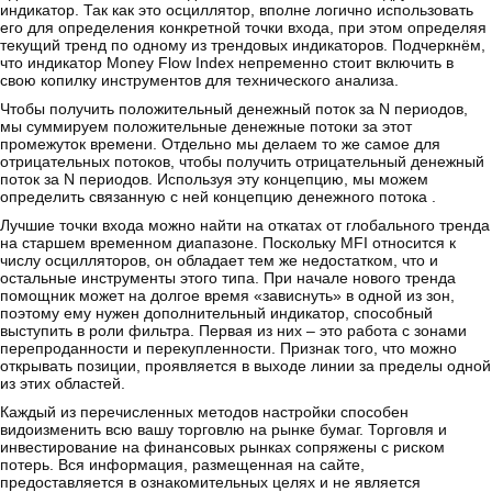
индикатор. Так как это осциллятор, вполне логично использовать
его для определения конкретной точки входа, при этом определяя
текущий тренд по одному из трендовых индикаторов. Подчеркнём,
что индикатор Money Flow Index непременно стоит включить в
свою копилку инструментов для технического анализа.
Чтобы получить положительный денежный поток за N периодов,
мы суммируем положительные денежные потоки за этот
промежуток времени. Отдельно мы делаем то же самое для
отрицательных потоков, чтобы получить отрицательный денежный
поток за N периодов. Используя эту концепцию, мы можем
определить связанную с ней концепцию денежного потока .
Лучшие точки входа можно найти на откатах от глобального тренда
на старшем временном диапазоне. Поскольку MFI относится к
числу осцилляторов, он обладает тем же недостатком, что и
остальные инструменты этого типа. При начале нового тренда
помощник может на долгое время «зависнуть» в одной из зон,
поэтому ему нужен дополнительный индикатор, способный
выступить в роли фильтра. Первая из них – это работа с зонами
перепроданности и перекупленности. Признак того, что можно
открывать позиции, проявляется в выходе линии за пределы одной
из этих областей.
Каждый из перечисленных методов настройки способен
видоизменить всю вашу торговлю на рынке бумаг. Торговля и
инвестирование на финансовых рынках сопряжены с риском
потерь. Вся информация, размещенная на сайте,
предоставляется в ознакомительных целях и не является