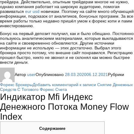
трейдера. Действительно, опытным трейдерам многое не нужно,
однако компания работает на широкую аудиторию, помогая
развиваться
eur usd
новичкам. Поэтому на сайте много обучающей
информации, подсказок от аналитиков, бонусных программ. За все
время работы только недавно пришёл умом к форекс копи и памм
инвестированию.
Бонус на первый депозит получил, как и было обещано. Постоянно
пользуюсь аналитическими материалами, которые выкладываются
на сайте и своевременно обновляются. Другие источники
информации не использую — этих достаточно. Выбрал этого
брокера просто потому, что внешне сайт понравился. Регистрацию
прошел быстро, никто не звонил и не склонял как можно быстрее
внести деньги.
Автор
user
Опубликовано
28.03.2020
06.12.2021
Рубрики
Форекс Брокеры
Добавить комментарий
к записи Снятие Денежных
Средств С Тогового Форекс Счета
Индикатор Mfi Индекс
Денежного Потока Money Flow
Index
Cодержание