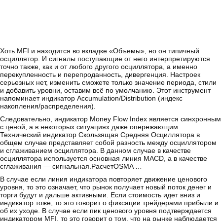
Хоть MFI и находится во вкладке «Объемы», но он типичный
осциллятор. И сигналы поступающие от него интерпретируются
точно также, как и от любого другого осциллятора, а именно
перекупленность и перепроданность, дивергенция. Настроек
серьезных нет, изменить сможете только значение периода, стили
и добавить уровни, оставим всё по умолчанию. Этот инструмент
напоминает индикатор Accumulation/Distribution (индекс
накопления/распределения).
Следовательно, индикатор Money Flow Index является синхронным
с ценой, а в некоторых ситуациях даже опережающим.
Технический индикатор Скользящая Средняя Осциллятора в
общем случае представляет собой разность между осциллятором
и сглаживанием осциллятора. В данном случае в качестве
осциллятора используется основная линия MACD, а в качестве
сглаживания — сигнальная.РасчетOSMA …
В случае если линия индикатора повторяет движение ценового
уровня, то это означает, что рынок получает новый поток денег и
торги будут и дальше активными. Если стоимость идет вниз и
индикатор тоже, то это говорит о фиксации трейдерами прибыли и
об их уходе. В случае если пик ценового уровня подтверждается
индикатором MFI, то это говорит о том, что на рынке наблюдается