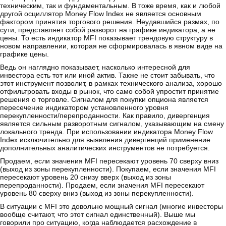
техническим, так и фундаментальным. В тоже время, как и любой
другой осциллятор Money Flow Index не является основным
фактором принятия торгового решения. Неудавшийся размах, по
сути, представляет собой разворот на графике индикатора, а не
цены. То есть индикатор MFI показывает трендовую структуру в
новом направлении, которая не сформировалась в явном виде на
графике цены.
Ведь он наглядно показывает, насколько интересной для
инвестора есть тот или иной актив. Также не стоит забывать, что
этот инструмент позволит, в рамках технического анализа, хорошо
отфильтровать входы в рынок, что само собой упростит принятие
решения о торговле. Сигналом для покупки опциона является
пересечение индикатором установленного уровня
перекупленности/перепроданности. Как правило, дивергенция
является сильным разворотным сигналом, указывающим на смену
локального тренда. При использовании индикатора Money Flow
Index исключительно для выявления дивергенций применение
дополнительных аналитических инструментов не потребуется.
Продаем, если значения MFI пересекают уровень 70 сверху вниз
(выход из зоны перекупленности). Покупаем, если значения MFI
пересекают уровень 20 снизу вверх (выход из зоны
перепроданности). Продаем, если значения MFI пересекают
уровень 80 сверху вниз (выход из зоны перекупленности).
В ситуации с MFI это довольно мощный сигнал (многие инвесторы
вообще считают, что этот сигнал единственный). Выше мы
говорили про ситуацию, когда наблюдается расхождение в