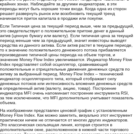
крайних зонах. Наблюдайте за другими индикаторам, в эти
периоды могут быть хорошие точки входа. Когда одна из сторон
решает развернуть рынок или возобновить текущий тренд
начинается приток капитала в продажи или покупки.
Если Типичная цена за текущий период выше, чем за предыдущий,
это свидетельствует о положительном притоке денег в данный
актив (ценную бумагу или валюту). Если типичная цена за текущий
период меньше чем за предыдущий, значит инвесторы выводят
средства из данного актива. Если актив растет в текущем периоде,
то к значению положительного денежного потока прибавляется
произведение типичной цены периода на объем торгов, и
значение Money Flow Index увеличивается. Индикатор Money Flow
Index представляет собой осциллятор, сравнивающий
положительные и отрицательные движения денежных средств по
активу за выбранный период. Money Flow Index – технический
индикатор осцилляторного типа, который отображает силу
денежных потоков или интенсивность вложения денежных средств
в определенный актив (валюту, акцию, товар). Построение
индикатора MFI очень напоминает построение инструмента RSI,
за тем исключением, что MFI дополнительно учитывает показатель
объема.
На изображении представлен ценовой график с установленным
Money Flow Index. Как можно заметить, визуально этот инструмент
практически ничем не отличается от многих других индикаторов.
Это классическая скользящая линия, которая строится в
дополнительном окне, расположенном в нижней части торгового