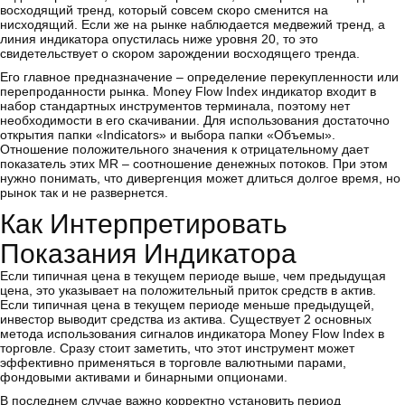
восходящий тренд, который совсем скоро сменится на
нисходящий. Если же на рынке наблюдается медвежий тренд, а
линия индикатора опустилась ниже уровня 20, то это
свидетельствует о скором зарождении восходящего тренда.
Его главное предназначение – определение перекупленности или
перепроданности рынка. Money Flow Index индикатор входит в
набор стандартных инструментов терминала, поэтому нет
необходимости в его скачивании. Для использования достаточно
открытия папки «Indicators» и выбора папки «Объемы».
Отношение положительного значения к отрицательному дает
показатель этих MR – соотношение денежных потоков. При этом
нужно понимать, что дивергенция может длиться долгое время, но
рынок так и не развернется.
Как Интерпретировать
Показания Индикатора
Если типичная цена в текущем периоде выше, чем предыдущая
цена, это указывает на положительный приток средств в актив.
Если типичная цена в текущем периоде меньше предыдущей,
инвестор выводит средства из актива. Существует 2 основных
метода использования сигналов индикатора Money Flow Index в
торговле. Сразу стоит заметить, что этот инструмент может
эффективно применяться в торговле валютными парами,
фондовыми активами и бинарными опционами.
В последнем случае важно корректно установить период