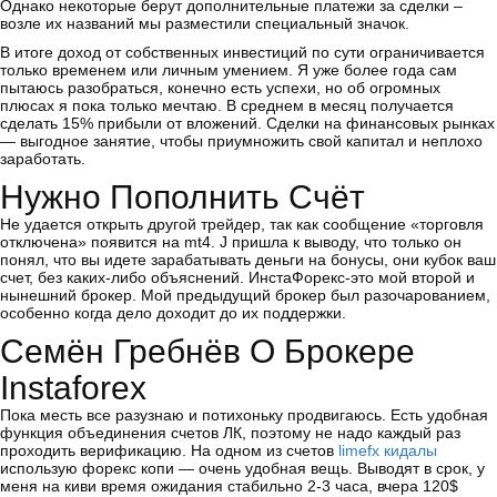
Однако некоторые берут дополнительные платежи за сделки –
возле их названий мы разместили специальный значок.
В итоге доход от собственных инвестиций по сути ограничивается
только временем или личным умением. Я уже более года сам
пытаюсь разобраться, конечно есть успехи, но об огромных
плюсах я пока только мечтаю. В среднем в месяц получается
сделать 15% прибыли от вложений. Сделки на финансовых рынках
— выгодное занятие, чтобы приумножить свой капитал и неплохо
заработать.
Нужно Пополнить Счёт
Не удается открыть другой трейдер, так как сообщение «торговля
отключена» появится на mt4. J пришла к выводу, что только он
понял, что вы идете зарабатывать деньги на бонусы, они кубок ваш
счет, без каких-либо объяснений. ИнстаФорекс-это мой второй и
нынешний брокер. Мой предыдущий брокер был разочарованием,
особенно когда дело доходит до их поддержки.
Семён Гребнёв О Брокере
Instaforex
Пока месть все разузнаю и потихоньку продвигаюсь. Есть удобная
функция объединения счетов ЛК, поэтому не надо каждый раз
проходить верификацию. На одном из счетов
limefx кидалы
использую форекс копи — очень удобная вещь. Выводят в срок, у
меня на киви время ожидания стабильно 2-3 часа, вчера 120$