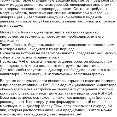
терминала. Также стандартные входные параметры предполагают
наличие двух дополнительных уровней, являющихся аналогами
зон перекупленности и перепроданности. Опытные трейдеры
могут их убрать, поскольку они сильно мешают при выявлении
дивергенций. Дивергенции между ценой актива и индексом
денежных потоков могут быть использованы как сигналы к покупке
или продаже.
Money Flow Index индикатор входит в набор стандартных
инструментов терминала, поэтому нет необходимости в его
скачивании.
Таким образом, бодрость движения устанавливается положением,
в котором цена находится в конце периода.
Сигналы на истории не перерисовываются, следовательно, можно
собрать статистику и оценить риск.
Поскольку MFI относится к числу осцилляторов, он обладает тем
же недостатком, что и остальные инструменты этого типа.
Для того чтобы запустить индикатор, необходимо найти его в окне
навигатора и перенести на используемый валютный график.
Во время перекупленности инвесторы отрывают короткие позиции
и приобретают опционы ПУТ. У немодифицированного индикатора
обычно всего одна настройка — период его усреднения, который,
как правило, выставляется таким же, как и у индикатора RSI – 14.
Всем нам встречалось такое понятие, как дивергенция (ценовое
расхождение). К примеру, у нас формируется новый ценовой
максимум, а индикатор Money Flow Index показывает очередной
пик, который расположен ниже, чем предыдущий. В итоге можно
говорить, что наблюдается дивергенция на Sell.