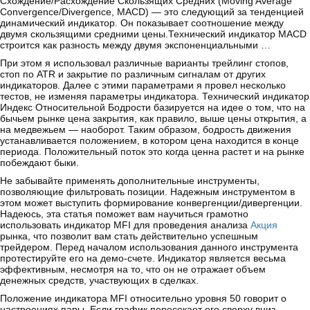
Схождение/Расхождение Скользящих Средних (Moving Average
Convergence/Divergence, MACD) — это следующий за тенденцией
динамический индикатор. Он показывает соотношение между
двумя скользящими средними цены.Технический индикатор MACD
строится как разность между двумя экспоненциальными …
При этом я использовал различные варианты трейлинг стопов,
стоп по ATR и закрытие по различным сигналам от других
индикаторов. Далее с этими параметрами я провел несколько
тестов, не изменяя параметры индикатора. Технический индикатор
Индекс Относительной Бодрости базируется на идее о том, что на
бычьем рынке цена закрытия, как правило, выше цены открытия, а
на медвежьем — наоборот. Таким образом, бодрость движения
устанавливается положением, в котором цена находится в конце
периода. Положительный поток это когда ценна растет и на рынке
побеждают быки.
Не забывайте применять дополнительные инструменты,
позволяющие фильтровать позиции. Надежным инструментом в
этом может выступить формирование конвергенции/дивергенции.
Надеюсь, эта статья поможет вам научиться грамотно
использовать индикатор MFI для проведения анализа
Акция
рынка, что позволит вам стать действительно успешным
трейдером. Перед началом использования данного инструмента
протестируйте его на демо-счете. Индикатор является весьма
эффективным, несмотря на то, что он не отражает объем
денежных средств, участвующих в сделках.
Положение индикатора MFI относительно уровня 50 говорит о
настроениях пары. Если график пересекает его сверху вниз,