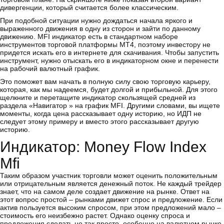
дивергенции, который считается более классическим.
При подобной ситуации нужно дождаться начала яркого и
выраженного движения в одну из сторон и зайти по данному
движению. MFI индикатор есть в стандартном наборе
инструментов торговой платформы МТ4, поэтому инвестору не
придется искать его в интернете для скачивания. Чтобы запустить
инструмент, нужно отыскать его в индикаторном окне и перенести
на рабочий валютный график.
Это поможет вам начать в полную силу свою торговую карьеру,
которая, как мы надеемся, будет долгой и прибыльной. Для этого
щелкните и перетащите индикатор скользящей средней из
раздела «Навигатор » на график MFI. Другими словами, вы ищете
моменты, когда цена рассказывает одну историю, но ИДП не
следует этому примеру и вместо этого рассказывает другую
историю.
Индикатор: Money Flow Index
Mfi
Таким образом участник торговли может оценить положительным
или отрицательным является денежный поток. Не каждый трейдер
знает, что на самом деле создает движение на рынке. Ответ на
этот вопрос простой – рынками движет спрос и предложение. Если
актив пользуется высоким спросом, при этом предложений мало –
стоимость его неизбежно растет. Однако оценку спроса и
предложения сделать не так просто, особенно на валютном рынке.