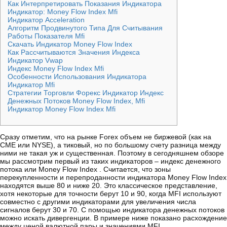
Как Интерпретировать Показания Индикатора
Индикатор: Money Flow Index Mfi
Индикатор Acceleration
Алгоритм Продвинутого Типа Для Считывания
Работы Показателя Mfi
Скачать Индикатор Money Flow Index
Как Рассчитываются Значения Индекса
Индикатор Vwap
Индекс Money Flow Index Mfi
Особенности Использования Индикатора
Индикатор Mfi
Стратегии Торговли Форекс Индикатор Индекс
Денежных Потоков Money Flow Index, Mfi
Индикатор Money Flow Index Mfi
Сразу отметим, что на рынке Forex объем не биржевой (как на
CME или NYSE), а тиковый, но по большому счету разница между
ними не такая уж и существенная. Поэтому в сегодняшнем обзоре
мы рассмотрим первый из таких индикаторов – индекс денежного
потока или Money Flow Index . Считается, что зоны
перекупленности и перепроданности индикатора Money Flow Index
находятся выше 80 и ниже 20. Это классическое представление,
хотя некоторые для точности берут 10 и 90, когда MFI используют
совместно с другими индикаторами для увеличения числа
сигналов берут 30 и 70. С помощью индикатора денежных потоков
можно искать дивергенции. В примере ниже показано расхождение
между ценой валютной пары и значениями MFI.