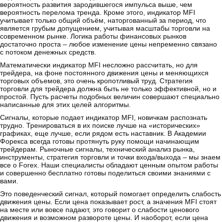
вероятность развития зародившегося импульса выше, чем
вероятность перелома тренда. Кроме этого, индикатор MFI
учитывает только общий объём, наторгованный за период, что
является грубым допущением, учитывая масштабы торговли на
современном рынке. Логика работы финансовых рынков
достаточно проста – любое изменение цены непременно связано
с потоком денежных средств.
Математически индикатор MFI несложно рассчитать, но для
трейдера, на фоне постоянного движения цены и меняющихся
торговых объемов, это очень кропотливый труд. Стратегия
торговли для трейдера должна быть не только эффективной, но и
простой. Пусть расчеты подобных величин совершают специально
написанные для этих целей алгоритмы.
Сигналы, которые подает индикатор MFI, новичкам распознать
трудно. Тренироваться в их поиске лучше на «исторических»
графиках, еще лучше, если рядом есть наставник. В Академии
Форекса всегда готовы протянуть руку помощи начинающим
трейдерам. Рыночные сигналы, технический анализ рынка,
инструменты, стратегия торговли и точки входа/выхода – мы знаем
все о Forex. Наши специалисты обладают ценным опытом работы
и совершенно бесплатно готовы поделиться своими знаниями с
вами.
Это поведенческий сигнал, который помогает определить слабость
движения цены. Если цена показывает рост, а значения MFI стоят
на месте или вовсе падают, это говорит о слабости ценового
движения и возможном развороте цены. И наоборот, если цена