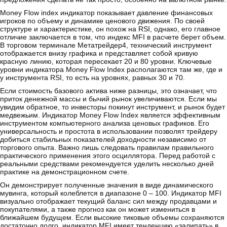
Money Flow index индикатор показывает давление финансовых
игроков по объему и динамике ценового движения. По своей
структуре и характеристике, он похож на RSI, однако, его главное
отличие заключается в том, что индекс MFI в расчете берет объем.
В торговом терминале Метатрейдер4, технический инструмент
отображается внизу графика и представляет собой кривую
красную линию, которая пересекает 20 и 80 уровни. Ключевые
уровни индикатора Money Flow Index располагаются там же, где и
у инструмента RSI, то есть на уровнях, равных 30 и 70.
Если стоимость базового актива ниже разницы, это означает, что
приток денежной массы и бычий рынок увеличиваются. Если мы
увидим обратное, то инвесторы покинут инструмент, и рынок будет
медвежьим. Индикатор Money Flow Index является эффективным
инструментом компьютерного анализа ценовых графиков. Его
универсальность и простота в использовании позволят трейдеру
добиться стабильных показателей доходности независимо от
торгового опыта. Важно лишь следовать правилам правильного
практического применения этого осциллятора. Перед работой с
реальными средствами рекомендуется уделить несколько дней
практике на демонстрационном счете.
Он демонстрирует полученные значения в виде динамического
мувинга, который колеблется в диапазоне 0 – 100. Индикатор MFI
визуально отображает текущий баланс сил между продавцами и
покупателями, а также прогноз как он может измениться в
ближайшем будущем. Если высокие тиковые объемы сохраняются
достаточно долго, индикатор MFI имеет тенденцию «залипать» в