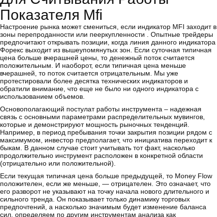
Показателя Mfi
Настроение рынка может смениться, если индикатор MFI заходит в
зоны перепроданности или пееркупленности . Опытные трейдеры
предпочитают открывать позиции, когда линия данного индикатора
Форекс выходит из вышеупомянутых зон. Если суточная типичная
цена больше вчерашней цены, то денежный поток считается
положительным. И наоборот, если типичная цена меньше
вчерашней, то поток считается отрицательным. Мы уже
протестировали более десятка технических индикаторов и
обратили внимание, что еще не было ни одного индикатора с
использованием объемов.
Основополагающий постулат работы инструмента – надежная
связь с основными параметрами распределительных мувингов,
которые и демонстрируют мощность рыночных тенденций.
Например, в период пребывания точки закрытия позиции рядом с
максимумом, инвестор предполагает, что инициатива переходит к
быкам. В данном случае стоит учитывать тот факт, насколько
продолжительно инструмент расположен в конкретной области
(отрицательно или положительной).
Если текущая типичная цена больше предыдущей, то Money Flow
положителен, если же меньше, — отрицателен. Это означает, что
его разворот не указывают на точку начала нового длительного и
сильного тренда. Он показывает только динамику торговых
предпочтений, а насколько значимым будет изменение баланса
сил, определяем по другим инструментам анализа как