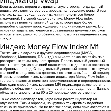
Индикатор Vwap
Если изменить период в отрицательную сторону, тогда данный
индикатор станет острее реагировать на поведение цены. В том
случае, когда период нарастить, линия получиться более
сглаженной. По своей характеристике, Money Flow index
использует понятие типичной цены, которая дает более
подробную картину происходящего на финансовом рынке. Его
основная задача заключается в сравнивании денежных потоков
относительно рыночного объема, что позволяет определять силу
тренда.
Индекс Money Flow Index Mfi
Так же как и в случаях с другими осцилляторами (MACD,
Stochastic, Momentum, RSI и т.д.) они часто показывают близкие
разворотные точки текущего тренда. Положительный денежный
поток — это сумма значений положительных денежных потоков за
выбранный период. Отрицательный денежный поток — это сумма
значений отрицательных денежных потоков за выбранный период.
Вторым способом использование индикатора Money Flow Index в
торговле, является поиск зон перекупленности и перепроданности.
Еще один способ использования MFI индикатора заключается в
работе с областями перекупленности и перепроданности. Данные
области установлены на 80 и 20 периодах соответственно.
То же самое наблюдается, когда цена растет, индикатор MFI
опускается. Таким образом, на крупных таймреймах подобная
тактика не приемлема. Но не всё так плохо, если присмотреться к
уровню равновесия, то можно заметить, как после пересечения его