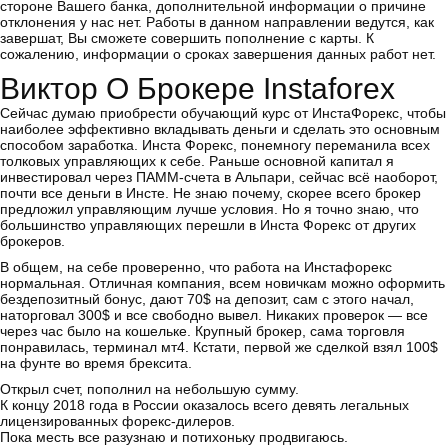
стороне Вашего банка, дополнительной информации о причине
отклонения у нас нет. Работы в данном направлении ведутся, как
завершат, Вы сможете совершить пополнение с карты. К
сожалению, информации о сроках завершения данных работ нет.
Виктор О Брокере Instaforex
Сейчас думаю приобрести обучающий курс от ИнстаФорекс, чтобы
наиболее эффективно вкладывать деньги и сделать это основным
способом заработка. Инста Форекс, понемногу переманила всех
толковых управляющих к себе. Раньше основной капитал я
инвестировал через ПАММ-счета в Альпари, сейчас всё наоборот,
почти все деньги в Инсте. Не знаю почему, скорее всего брокер
предложил управляющим лучше условия. Но я точно знаю, что
большинство управляющих перешли в Инста Форекс от других
брокеров.
В общем, на себе проверенно, что работа на Инстафорекс
нормальная. Отличная компания, всем новичкам можно оформить
бездепозитный бонус, дают 70$ на депозит, сам с этого начал,
наторговал 300$ и все свободно вывел. Никаких проверок — все
через час было на кошельке. Крупный брокер, сама торговля
понравилась, терминал мт4. Кстати, первой же сделкой взял 100$
на фунте во время брексита.
Открыл счет, пополнил на небольшую сумму.
К концу 2018 года в России оказалось всего девять легальных
лицензированных форекс-дилеров.
Пока месть все разузнаю и потихоньку продвигаюсь.