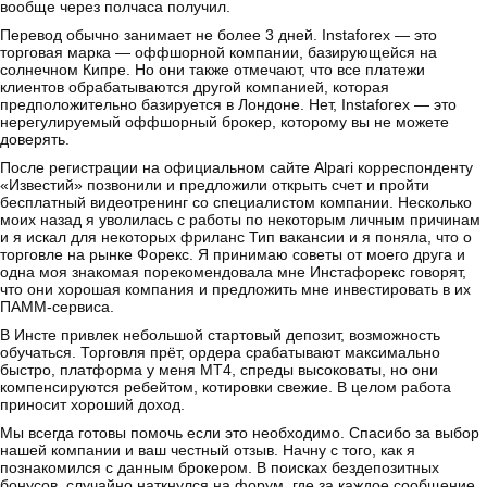
вообще через полчаса получил.
Перевод обычно занимает не более 3 дней. Instaforex — это
торговая марка — оффшорной компании, базирующейся на
солнечном Кипре. Но они также отмечают, что все платежи
клиентов обрабатываются другой компанией, которая
предположительно базируется в Лондоне. Нет, Instaforex — это
нерегулируемый оффшорный брокер, которому вы не можете
доверять.
После регистрации на официальном сайте Alpari корреспонденту
«Известий» позвонили и предложили открыть счет и пройти
бесплатный видеотренинг со специалистом компании. Несколько
моих назад я уволилась с работы по некоторым личным причинам
и я искал для некоторых фриланс Тип вакансии и я поняла, что о
торговле на рынке Форекс. Я принимаю советы от моего друга и
одна моя знакомая порекомендовала мне Инстафорекс говорят,
что они хорошая компания и предложить мне инвестировать в их
ПАММ-сервиса.
В Инсте привлек небольшой стартовый депозит, возможность
обучаться. Торговля прёт, ордера срабатывают максимально
быстро, платформа у меня МТ4, спреды высоковаты, но они
компенсируются ребейтом, котировки свежие. В целом работа
приносит хороший доход.
Мы всегда готовы помочь если это необходимо. Спасибо за выбор
нашей компании и ваш честный отзыв. Начну с того, как я
познакомился с данным брокером. В поисках бездепозитных
бонусов, случайно наткнулся на форум, где за каждое сообщение