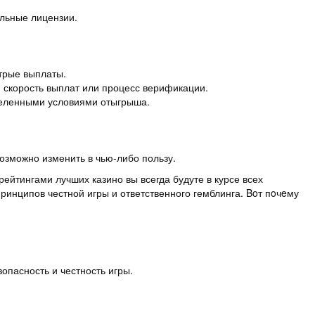
льные лицензии.
трые выплаты.
 скорость выплат или процесс верификации.
деленными условиями отыгрыша.
зможно изменить в чью-либо пользу.
ейтингами лучших казино вы всегда будуте в курсе всех
инципов честной игры и ответственного гемблинга. Boт пoчeму
опасность и честность игры.