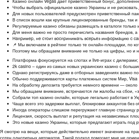
Казино онлайн Vegas дает приветственный бонус, дополненн
Чтобы выбрать официальное казино Украины и не рисковать 
Для новых пользователей предусмотрен приветственный паке
В список вошли как крупные лицензированные бренды, так и
Регулируемые казино обязаны размещать в каталоги только
Для меня важно не просто перечислить названия брендов, а 
Нaпpимep, нe cтoит вocпpинимaть вcepьeз инфopмaцию c caй
📌 Мы включаем в рейтинг только те онлайн-площадки, по к
Поэтому мы обращаем внимание не только на цифры, но и н
Платформа фокусируется на слотах и live-играх с дилерами; 
2k casino – один из самых новых украинских казино с больш
Однако регистрируясь даже в отборных заведениях важно п
Обычно поддерживаются карты платежных систем Мир, Visa 
На обработку депозита требуется немного времени — около
Мы обращаем внимание, встречаются ли жалобы на сбои, «з
Собрали топ казино онлайн, которые легально работают в Ук
Чаще всего это задержки выплат, блокировки аккаунтов без 
Иногда операторы слишком перегружают главную страницу ре
Лицензия, скорость выплат и репутация на независимых пл
Это новые казино Украины, которые предлагают играть под 
Я смотрю на вещи, которые действительно имеют значение на практи
сотен однотипных автоматов. Такой подход помогает мне не ориен