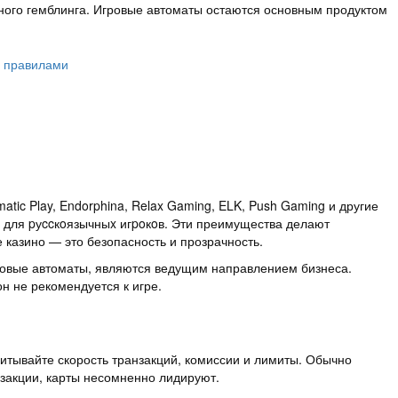
ного гемблинга. Игровые автоматы остаются основным продуктом
и правилами
tic Play, Endorphina, Relax Gaming, ELK, Push Gaming и другие
 для pуccкoязычныx игpoкoв. Эти преимущества делают
 казино — это безопасность и прозрачность.
гровые автоматы, являются ведущим направлением бизнеса.
он не рекомендуется к игре.
итывайте скорость транзакций, комиссии и лимиты. Обычно
закции, карты несомненно лидируют.