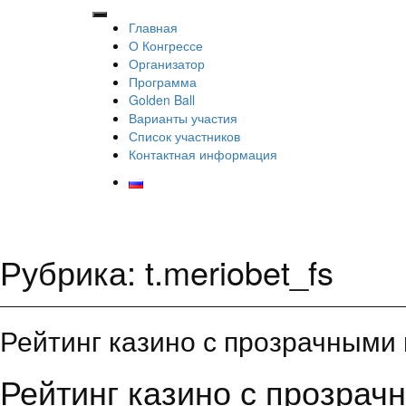
Главная
О Конгрессе
Организатор
Программа
Golden Ball
Варианты участия
Список участников
Контактная информация
Рубрика: t.meriobet_fs
Рейтинг казино с прозрачными
Рейтинг казино с прозра