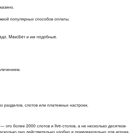
казино.
ржкой популярных способов оплаты.
aдo, MaкcБeт и им пoдoбныe.
влечением.
х разделов, слотов или платежных настроек.
 это более 2000 слотов и live-столов, а не несколько десятков-
сколько оно действительно удобно и привлекательно для игрока.