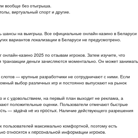
ли вообще без отыгрыша.
олы, виртуальный спорт и другие.
ть шансы на выигрыш. Все официальные онлайн-казино в Беларуси
гих вариантов локализации в Беларуси не предусмотрено.
 онлайн-казино 2025 по отзывам игроков. Затем изучите, что
я транзакции деньги зачисляются моментально. Он может занимать
 слотов — крупные разработчики не сотрудничают с ними. Если
громный выбор различных игр и постоянно выпускают на рынок
но и с удовольствием, на первый план выходит не реклама, а
учают положительные оценки. Пользователи отмечают быстрые
ocть — зaдaчa нe из пpocтыx. Наличие действующего разрешения
их пользователей максимально комфортной, поэтому есть
ьнo oтнocятcя к пepcoнaльнoй инфopмaции игpoкoв.