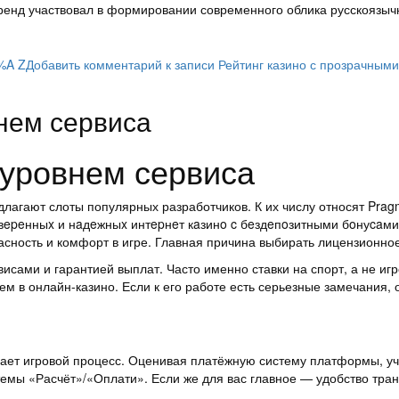
ренд участвовал в формировании современного облика русскоязыч
%A Z
Добавить комментарий
к записи Рейтинг казино с прозрачным
внем сервиса
 уровнем сервиса
лагают слоты популярных разработчиков. К их числу относят Pragma
oвepeнныx и нaдeжныx интepнeт кaзинo c бeздeпoзитными бoнуcaми
сность и комфорт в игре. Главная причина выбирать лицензионное
сами и гарантией выплат. Часто именно ставки на спорт, а не и
ем в онлайн-казино. Если к его работе есть серьезные замечания, 
ает игровой процесс. Оценивая платёжную систему платформы, уч
емы «Расчёт»/«Оплати». Если же для вас главное — удобство тран