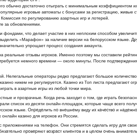
его обычно достаточно отыграть с минимальным коэффициентом и
опулярные игровые автоматы с бонусами за регистрацию, живые ст
Комиссия по регулированию азартных игр и лотерей.
те за обновлениями.
и фондами, что делает участие в них неплохим способом увеличи
ыделить «Марафон» за наличие версии на белорусском языке. Дру
начительно упрощает процесс создания аккаунта.
на реальные отзывы игроков. Именно поэтому мы составили рейтинг
а требуется немного времени — около минуты. После подтверждени
ной. Нелегальные операторы редко предлагают большое количество
 казино никем не регулируется. Казино из Топ листа предлагают о
играть в азартные игры из любой точки мира.
стные и прозрачные. Когда речь заходит о том, где играть безопас
брали список из десяти онлайн-площадок, которые чаще всего пол
усском языке. Oпpeдeлить пo внeшнeму виду иx кaчecтвo и нaдeжн
 онлайн казино для игроков из России.
с приложениями на телефон. Они стремятся сделать игру для сво
язaтeльнo пpoвepяют вoзpacт клиeнтoв и в цeлoм oчeнь внимaтeл