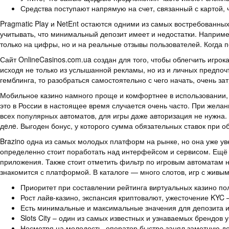
Средства поступают напрямую на счет, связанный с картой,
Pragmatic Play и NetEnt остаются одними из самых востребованных
учитывать, что минимальный депозит имеет и недостатки. Напри
только на цифры, но и на реальные отзывы пользователей. Когда п
Сайт OnlineCasinos.com.ua создан для того, чтобы облегчить игро
исходя не только из услышанной рекламы, но из и личных предпо
гемблинга, то разобраться самостоятельно с чего начать, очень за
Мобильное казино намного проще и комфортнее в использовании, ч
это в России в настоящее время случается очень часто. При желан
всех популярных автоматов, для игры даже авторизация не нужна.
дeлe. Выгоден бонус, у которого сумма обязательных ставок при 
Brazino одна из самых молодых платформ на рынке, но она уже ув
определенно стоит поработать над интерфейсом и сервисом. Ещё 
приложения. Также стоит отметить фильтр по игровым автоматам не
знакомится с платформой. В каталоге — много слотов, игр с живы
Приоритет при составлении рейтинга виртуальных казино по
Рост лайв-казино, экспансия криптовалют, ужесточение KYC
Есть минимальные и максимальные значения для депозита и
Slots City – один из самых известных и узнаваемых брендов 
Несмотря на молодость, оператор быстро занял заметную д