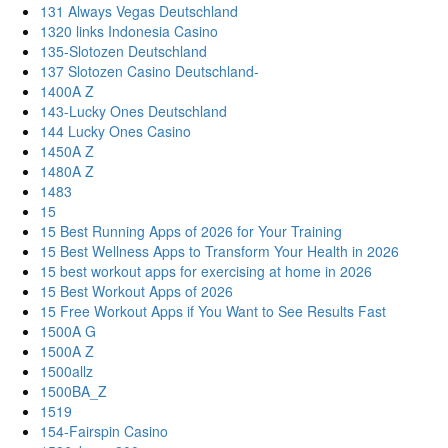
131 Always Vegas Deutschland
1320 links Indonesia Casino
135-Slotozen Deutschland
137 Slotozen Casino Deutschland-
1400A Z
143-Lucky Ones Deutschland
144 Lucky Ones Casino
1450A Z
1480A Z
1483
15
15 Best Running Apps of 2026 for Your Training
15 Best Wellness Apps to Transform Your Health in 2026
15 best workout apps for exercising at home in 2026
15 Best Workout Apps of 2026
15 Free Workout Apps if You Want to See Results Fast
1500A G
1500A Z
1500allz
1500BA_Z
1519
154-Fairspin Casino