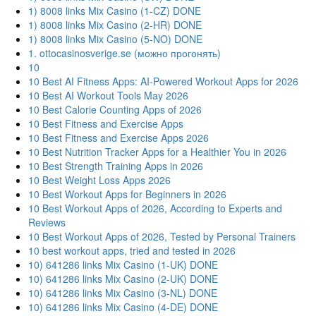
1) 8008 links Mix Casino (1-CZ) DONE
1) 8008 links Mix Casino (2-HR) DONE
1) 8008 links Mix Casino (5-NO) DONE
1. ottocasinosverige.se (можно прогонять)
10
10 Best AI Fitness Apps: AI-Powered Workout Apps for 2026
10 Best AI Workout Tools May 2026
10 Best Calorie Counting Apps of 2026
10 Best Fitness and Exercise Apps
10 Best Fitness and Exercise Apps 2026
10 Best Nutrition Tracker Apps for a Healthier You in 2026
10 Best Strength Training Apps in 2026
10 Best Weight Loss Apps 2026
10 Best Workout Apps for Beginners in 2026
10 Best Workout Apps of 2026, According to Experts and
Reviews
10 Best Workout Apps of 2026, Tested by Personal Trainers
10 best workout apps, tried and tested in 2026
10) 641286 links Mix Casino (1-UK) DONE
10) 641286 links Mix Casino (2-UK) DONE
10) 641286 links Mix Casino (3-NL) DONE
10) 641286 links Mix Casino (4-DE) DONE