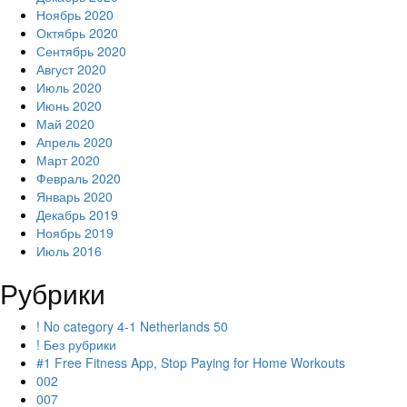
Ноябрь 2020
Октябрь 2020
Сентябрь 2020
Август 2020
Июль 2020
Июнь 2020
Май 2020
Апрель 2020
Март 2020
Февраль 2020
Январь 2020
Декабрь 2019
Ноябрь 2019
Июль 2016
Рубрики
! No category 4-1 Netherlands 50
! Без рубрики
#1 Free Fitness App, Stop Paying for Home Workouts
002
007