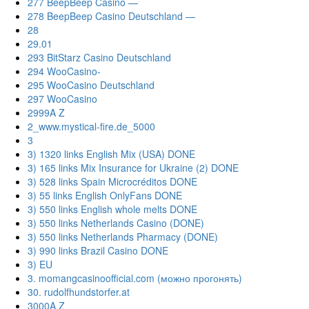
277 BeepBeep Casino —
278 BeepBeep Casino Deutschland —
28
29.01
293 BitStarz Casino Deutschland
294 WooCasino-
295 WooCasino Deutschland
297 WooCasino
2999A Z
2_www.mystical-fire.de_5000
3
3) 1320 links English Mix (USA) DONE
3) 165 links Mix Insurance for Ukraine (2) DONE
3) 528 links Spain Microcréditos DONE
3) 55 links English OnlyFans DONE
3) 550 links English whole melts DONE
3) 550 links Netherlands Casino (DONE)
3) 550 links Netherlands Pharmacy (DONE)
3) 990 links Brazil Casino DONE
3) EU
3. momangcasinoofficial.com (можно прогонять)
30. rudolfhundstorfer.at
3000A Z