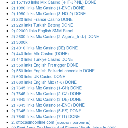
2) 157190 links Mix Casino (4-IT-JP-NL) DONE
2) 1980 links Mix Casino (1-ENG) DONE
2) 1980 links Mix Casino (3-NO-2) DONE
2) 220 links France Casino DONE
2) 220 links Turkish Betting DONE
2) 22000 links English SMM Panel
2) 2600 links Mix Casino (2-Algeria_fr-dz) DONE
2) 3000k
2) 4010 links Mix Casino (DE) DONE
2) 440 links Mix Casino (DONE)
2) 440 links Turkiye Casino DONE
2) 550 links English Frt trigger DONE
2) 550 links English Polkadot chocolate DONE
2) 600 links UK Casino DONE
2) 660 links English Mix (1-6) DONE
2) 7645 links Mix Casino (1-CH) DONE
2) 7645 links Mix Casino (2-CZ) DONE
2) 7645 links Mix Casino (3-DE) DONE
2) 7645 links Mix Casino (4-ENG) DONE
2) 7645 links Mix Casino (5-ES) DONE
2) 7645 links Mix Casino (7-IT) DONE
2. ottocasinoonline.com (можно прогонять)
20 Best Apps For Health And Fitness Worth Using In 2026