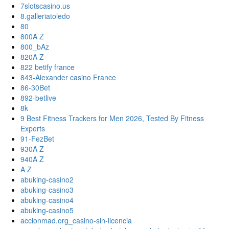
7slotscasino.us
8.galleriatoledo
80
800A Z
800_bAz
820A Z
822 betify france
843-Alexander casino France
86-30Bet
892-betlive
8k
9 Best Fitness Trackers for Men 2026, Tested By Fitness
Experts
91-FezBet
930A Z
940A Z
A Z
abuking-casino2
abuking-casino3
abuking-casino4
abuking-casino5
accionmad.org_casino-sin-licencia