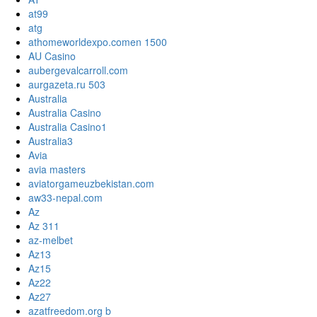
at99
atg
athomeworldexpo.comen 1500
AU Casino
aubergevalcarroll.com
aurgazeta.ru 503
Australia
Australia Casino
Australia Casino1
Australia3
Avia
avia masters
aviatorgameuzbekistan.com
aw33-nepal.com
Az
Az 311
az-melbet
Az13
Az15
Az22
Az27
azatfreedom.org b