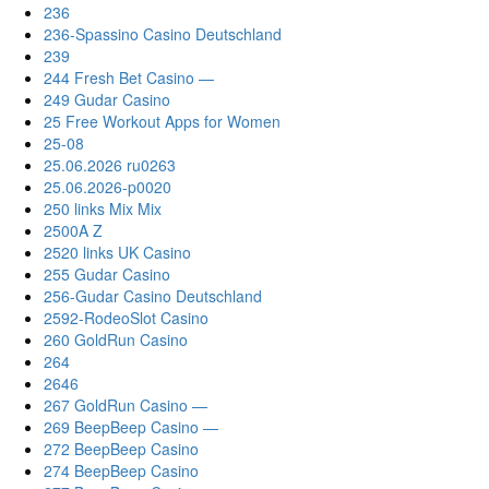
236
236-Spassino Casino Deutschland
239
244 Fresh Bet Casino —
249 Gudar Casino
25 Free Workout Apps for Women
25-08
25.06.2026 ru0263
25.06.2026-p0020
250 links Mix Mix
2500A Z
2520 links UK Casino
255 Gudar Casino
256-Gudar Casino Deutschland
2592-RodeoSlot Casino
260 GoldRun Casino
264
2646
267 GoldRun Casino —
269 BeepBeep Casino —
272 BeepBeep Casino
274 BeepBeep Casino