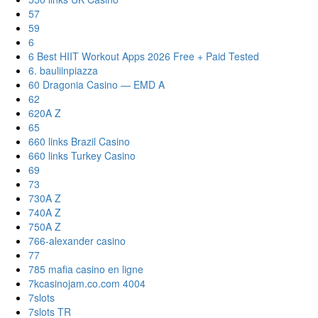
57
59
6
6 Best HIIT Workout Apps 2026 Free + Paid Tested
6. bauliinpiazza
60 Dragonia Casino — EMD A
62
620A Z
65
660 links Brazil Casino
660 links Turkey Casino
69
73
730A Z
740A Z
750A Z
766-alexander casino
77
785 mafia casino en ligne
7kcasinojam.co.com 4004
7slots
7slots TR