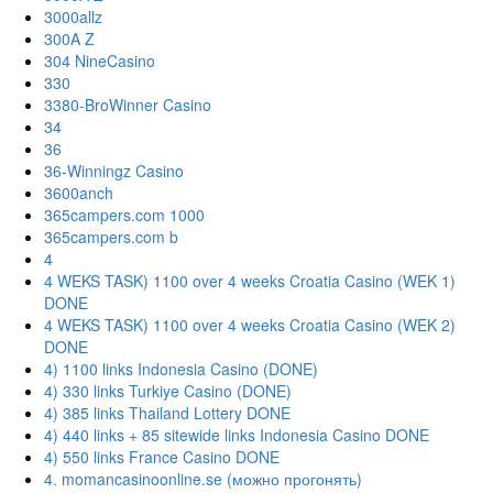
3000allz
300A Z
304 NineCasino
330
3380-BroWinner Casino
34
36
36-Winningz Casino
3600anch
365campers.com 1000
365campers.com b
4
4 WEKS TASK) 1100 over 4 weeks Croatia Casino (WEK 1)
DONE
4 WEKS TASK) 1100 over 4 weeks Croatia Casino (WEK 2)
DONE
4) 1100 links Indonesia Casino (DONE)
4) 330 links Turkiye Casino (DONE)
4) 385 links Thailand Lottery DONE
4) 440 links + 85 sitewide links Indonesia Casino DONE
4) 550 links France Casino DONE
4. momancasinoonline.se (можно прогонять)