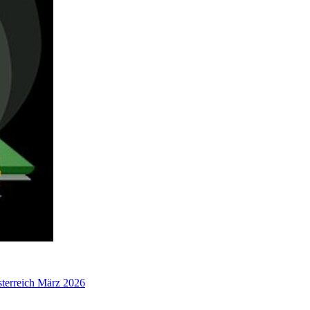
terreich März 2026