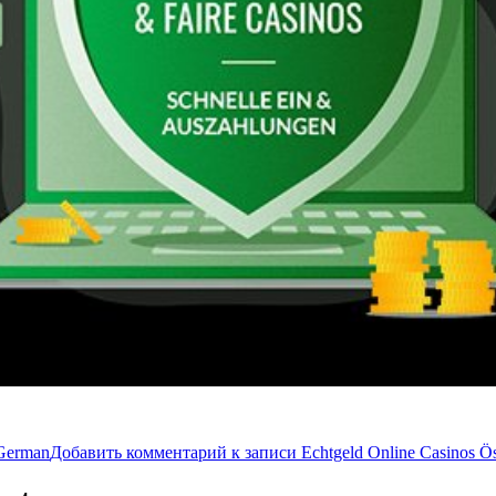
German
Добавить комментарий
к записи Echtgeld Online Casinos Ös