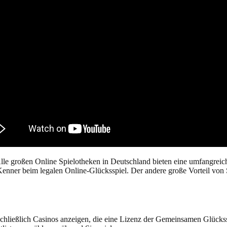
Alle großen Online Spielotheken in Deutschland bieten eine umfangreic
Kenner beim legalen Online-Glücksspiel. Der andere große Vorteil von Sp
chließlich Casinos anzeigen, die eine Lizenz der Gemeinsamen Glücks