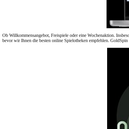
Ob Willkommensangebot, Freispiele oder eine Wochenaktion. Insbesond
bevor wir Ihnen die besten online Spielotheken empfehlen. GoldSpin 