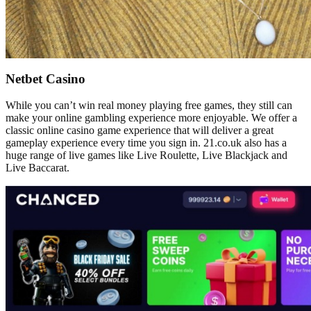
Netbet Casino
While you can’t win real money playing free games, they still can
make your online gambling experience more enjoyable. We offer a
classic online casino game experience that will deliver a great
gameplay experience every time you sign in. 21.co.uk also has a
huge range of live games like Live Roulette, Live Blackjack and
Live Baccarat.