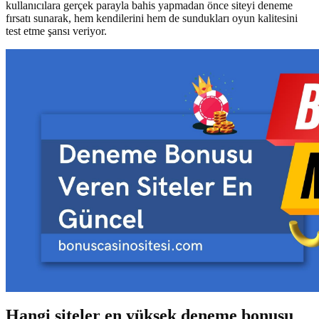
kullanıcılara gerçek parayla bahis yapmadan önce siteyi deneme
fırsatı sunarak, hem kendilerini hem de sundukları oyun kalitesini
test etme şansı veriyor.
Hangi siteler en yüksek deneme bonusu