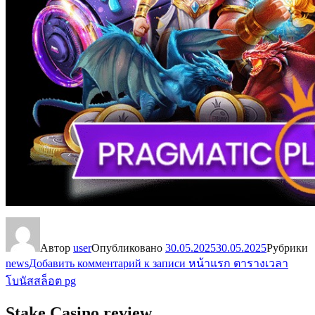
Автор
user
Опубликовано
30.05.2025
30.05.2025
Рубрики
news
Добавить комментарий
к записи หน้าแรก ตารางเวลา
โบนัสสล็อต pg
Stake Casino review