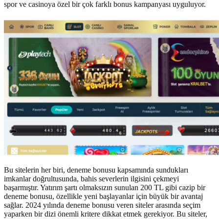
spor ve casinoya özel bir çok farklı bonus kampanyası uyguluyor.
Bu sitelerin her biri, deneme bonusu kapsamında sundukları
imkanlar doğrultusunda, bahis severlerin ilgisini çekmeyi
başarmıştır. Yatırım şartı olmaksızın sunulan 200 TL gibi cazip bir
deneme bonusu, özellikle yeni başlayanlar için büyük bir avantaj
sağlar. 2024 yılında deneme bonusu veren siteler arasında seçim
yaparken bir dizi önemli kritere dikkat etmek gerekiyor. Bu siteler,