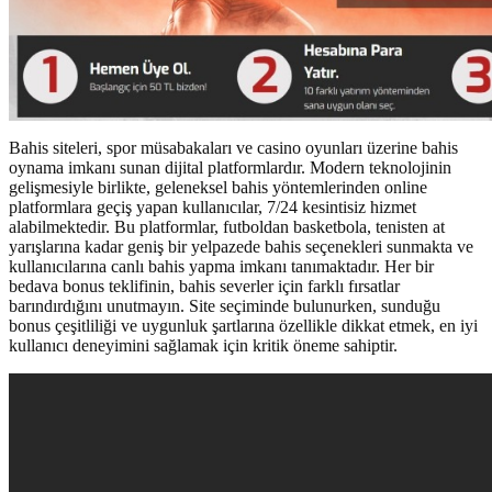
Bahis siteleri, spor müsabakaları ve casino oyunları üzerine bahis
oynama imkanı sunan dijital platformlardır. Modern teknolojinin
gelişmesiyle birlikte, geleneksel bahis yöntemlerinden online
platformlara geçiş yapan kullanıcılar, 7/24 kesintisiz hizmet
alabilmektedir. Bu platformlar, futboldan basketbola, tenisten at
yarışlarına kadar geniş bir yelpazede bahis seçenekleri sunmakta ve
kullanıcılarına canlı bahis yapma imkanı tanımaktadır. Her bir
bedava bonus teklifinin, bahis severler için farklı fırsatlar
barındırdığını unutmayın. Site seçiminde bulunurken, sunduğu
bonus çeşitliliği ve uygunluk şartlarına özellikle dikkat etmek, en iyi
kullanıcı deneyimini sağlamak için kritik öneme sahiptir.