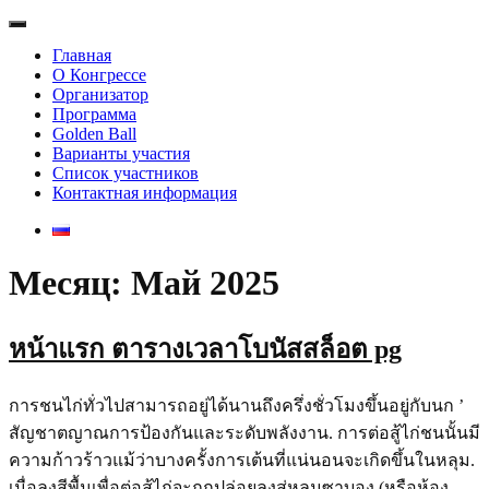
Главная
О Конгрессе
Организатор
Программа
Golden Ball
Варианты участия
Список участников
Контактная информация
Месяц: Май 2025
หน้าแรก ตารางเวลาโบนัสสล็อต pg
การชนไก่ทั่วไปสามารถอยู่ได้นานถึงครึ่งชั่วโมงขึ้นอยู่กับนก ’
สัญชาตญาณการป้องกันและระดับพลังงาน. การต่อสู้ไก่ชนนั้นมี
ความก้าวร้าวแม้ว่าบางครั้งการเต้นที่แน่นอนจะเกิดขึ้นในหลุม.
เมื่อลงสีพื้นเพื่อต่อสู้ไก่จะถูกปล่อยลงสู่หลุมซาบอง (หรือห้อง