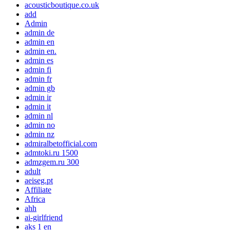
acousticboutique.co.uk
add
Admin
admin de
admin en
admin en.
admin es
admin fi
admin fr
admin gb
admin ir
admin it
admin nl
admin no
admin nz
admiralbetofficial.com
admtoki.ru 1500
admzgem.ru 300
adult
aeiseg.pt
Affiliate
Africa
ahh
ai-girlfriend
aks 1 en