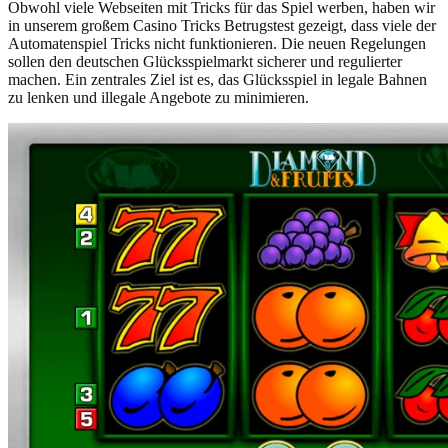
Obwohl viele Webseiten mit Tricks für das Spiel werben, haben wir
in unserem großem Casino Tricks Betrugstest gezeigt, dass viele der
Automatenspiel Tricks nicht funktionieren. Die neuen Regelungen
sollen den deutschen Glücksspielmarkt sicherer und regulierter
machen. Ein zentrales Ziel ist es, das Glücksspiel in legale Bahnen
zu lenken und illegale Angebote zu minimieren.