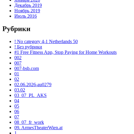
Декабрь 2019
Ноябрь 2019
Июль 2016
Рубрики
! No category 4-1 Netherlands 50
! Без рубрики
#1 Free Fitness App, Stop Paying for Home Workouts
002
007
007-bsb.com
01
02
02.06.2026-au0279
03.02
03_07_PL_AKS
04
05
06
07
08_07_fr_work
09. ArmesTheaterWien.at
1