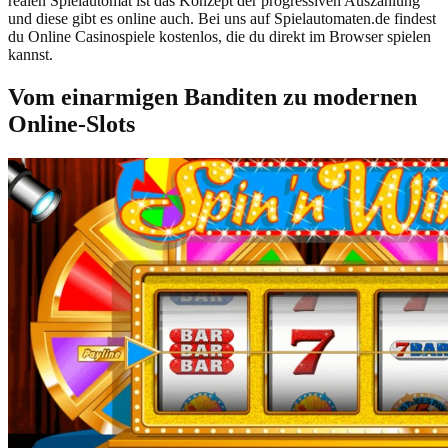
realen Spielautomat ist das Konzept der progressiven Auszahlung
und diese gibt es online auch. Bei uns auf Spielautomaten.de findest
du Online Casinospiele kostenlos, die du direkt im Browser spielen
kannst.
Vom einarmigen Banditen zu modernen
Online-Slots