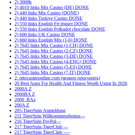
2) 3000k
2) 4010 links Mix Casino (DE) DONE
2) 440 links Mix Casino (DONE)
2) 440 links Turkiye Casino DONE
2) 550 links English Frt trigger DONE
2) 550 links English Polkadot chocolate DONE
2) 600 links UK Casino DONE
2) 660 links English Mix (1-6) DONE
2) 7645 links Mix Casino (1-CH) DONE
2) 7645 links Mix Casino (2-CZ) DONE
2) 7645 links Mix Casino (3-DE) DONE
2) 7645 links Mix Casino (4-ENG) DONE
2) 7645 links Mix Casino (5-ES) DONE
2) 7645 links Mix Casino (7-IT) DONE
2. ottocasinoonline.com (можно прогонять)
20 Best Apps For Health And Fitness Worth Using In 2026
2000A Z
2000BA Z
2000_BAz
200A Z
205-TigerSpin Anmeldung
211 TigerSpin Willkommensbonus—
216 TigerSpin PayPal—
217 TigerSpin TigerClub —
217 TigerSpin TigerClub —-