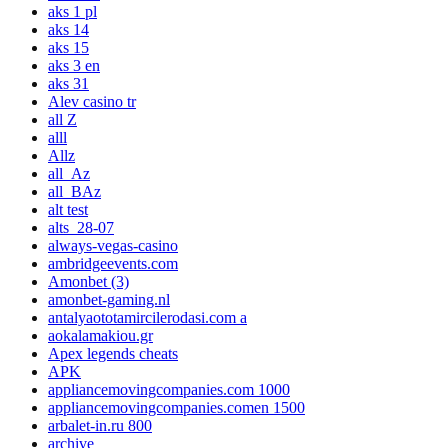
aks 1 pl
aks 14
aks 15
aks 3 en
aks 31
Alev casino tr
all Z
alll
Allz
all_Az
all_BAz
alt test
alts_28-07
always-vegas-casino
ambridgeevents.com
Amonbet (3)
amonbet-gaming.nl
antalyaototamircilerodasi.com a
aokalamakiou.gr
Apex legends cheats
APK
appliancemovingcompanies.com 1000
appliancemovingcompanies.comen 1500
arbalet-in.ru 800
archive