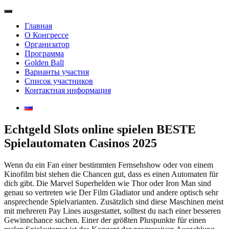
Главная
О Конгрессе
Организатор
Программа
Golden Ball
Варианты участия
Список участников
Контактная информация
Echtgeld Slots online spielen BESTE
Spielautomaten Casinos 2025
Wenn du ein Fan einer bestimmten Fernsehshow oder von einem
Kinofilm bist stehen die Chancen gut, dass es einen Automaten für
dich gibt. Die Marvel Superhelden wie Thor oder Iron Man sind
genau so vertreten wie Der Film Gladiator und andere optisch sehr
ansprechende Spielvarianten. Zusätzlich sind diese Maschinen meist
mit mehreren Pay Lines ausgestattet, solltest du nach einer besseren
Gewinnchance suchen. Einer der größten Pluspunkte für einen