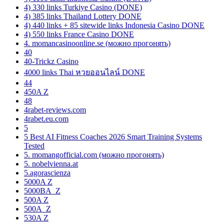
4) 330 links Turkiye Casino (DONE)
4) 385 links Thailand Lottery DONE
4) 440 links + 85 sitewide links Indonesia Casino DONE
4) 550 links France Casino DONE
4. momancasinoonline.se (можно прогонять)
40
40-Trickz Casino
4000 links Thai หวยออนไลน์ DONE
44
450A Z
48
4rabet-reviews.com
4rabet.eu.com
5
5 Best AI Fitness Coaches 2026 Smart Training Systems
Tested
5. momangofficial.com (можно прогонять)
5. nobelvienna.at
5.agorascienza
5000A Z
5000BA_Z
500A Z
500A_Z
530A Z