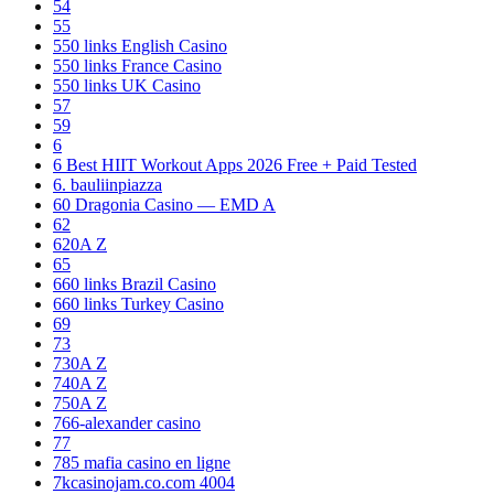
54
55
550 links English Casino
550 links France Casino
550 links UK Casino
57
59
6
6 Best HIIT Workout Apps 2026 Free + Paid Tested
6. bauliinpiazza
60 Dragonia Casino — EMD A
62
620A Z
65
660 links Brazil Casino
660 links Turkey Casino
69
73
730A Z
740A Z
750A Z
766-alexander casino
77
785 mafia casino en ligne
7kcasinojam.co.com 4004