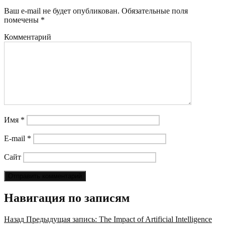
Ваш e-mail не будет опубликован.
Обязательные поля
помечены
*
Комментарий
Имя
*
E-mail
*
Сайт
Навигация по записям
Назад
Предыдущая запись:
The Impact of Artificial Intelligence