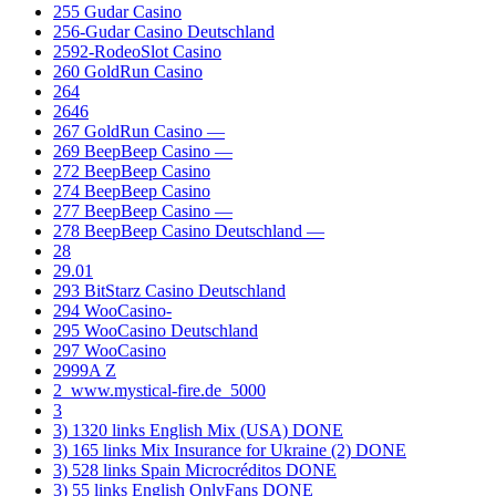
255 Gudar Casino
256-Gudar Casino Deutschland
2592-RodeoSlot Casino
260 GoldRun Casino
264
2646
267 GoldRun Casino —
269 BeepBeep Casino —
272 BeepBeep Casino
274 BeepBeep Casino
277 BeepBeep Casino —
278 BeepBeep Casino Deutschland —
28
29.01
293 BitStarz Casino Deutschland
294 WooCasino-
295 WooCasino Deutschland
297 WooCasino
2999A Z
2_www.mystical-fire.de_5000
3
3) 1320 links English Mix (USA) DONE
3) 165 links Mix Insurance for Ukraine (2) DONE
3) 528 links Spain Microcréditos DONE
3) 55 links English OnlyFans DONE