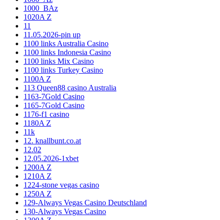
1000_BAz
1020A Z
11
11.05.2026-pin up
1100 links Australia Casino
1100 links Indonesia Casino
1100 links Mix Casino
1100 links Turkey Casino
1100A Z
113 Queen88 casino Australia
1163-7Gold Casino
1165-7Gold Casino
1176-f1 casino
1180A Z
11k
12. knallbunt.co.at
12.02
12.05.2026-1xbet
1200A Z
1210A Z
1224-stone vegas casino
1250A Z
129-Always Vegas Casino Deutschland
130-Always Vegas Casino