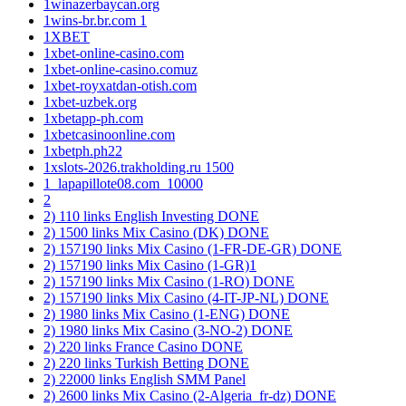
1winazerbaycan.org
1wins-br.br.com 1
1XBET
1xbet-online-casino.com
1xbet-online-casino.comuz
1xbet-royxatdan-otish.com
1xbet-uzbek.org
1xbetapp-ph.com
1xbetcasinoonline.com
1xbetph.ph22
1xslots-2026.trakholding.ru 1500
1_lapapillote08.com_10000
2
2) 110 links English Investing DONE
2) 1500 links Mix Casino (DK) DONE
2) 157190 links Mix Casino (1-FR-DE-GR) DONE
2) 157190 links Mix Casino (1-GR)1
2) 157190 links Mix Casino (1-RO) DONE
2) 157190 links Mix Casino (4-IT-JP-NL) DONE
2) 1980 links Mix Casino (1-ENG) DONE
2) 1980 links Mix Casino (3-NO-2) DONE
2) 220 links France Casino DONE
2) 220 links Turkish Betting DONE
2) 22000 links English SMM Panel
2) 2600 links Mix Casino (2-Algeria_fr-dz) DONE