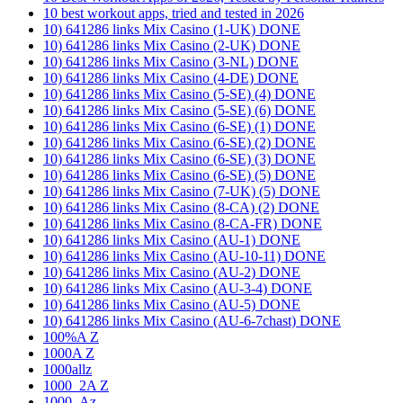
10 best workout apps, tried and tested in 2026
10) 641286 links Mix Casino (1-UK) DONE
10) 641286 links Mix Casino (2-UK) DONE
10) 641286 links Mix Casino (3-NL) DONE
10) 641286 links Mix Casino (4-DE) DONE
10) 641286 links Mix Casino (5-SE) (4) DONE
10) 641286 links Mix Casino (5-SE) (6) DONE
10) 641286 links Mix Casino (6-SE) (1) DONE
10) 641286 links Mix Casino (6-SE) (2) DONE
10) 641286 links Mix Casino (6-SE) (3) DONE
10) 641286 links Mix Casino (6-SE) (5) DONE
10) 641286 links Mix Casino (7-UK) (5) DONE
10) 641286 links Mix Casino (8-CA) (2) DONE
10) 641286 links Mix Casino (8-CA-FR) DONE
10) 641286 links Mix Casino (AU-1) DONE
10) 641286 links Mix Casino (AU-10-11) DONE
10) 641286 links Mix Casino (AU-2) DONE
10) 641286 links Mix Casino (AU-3-4) DONE
10) 641286 links Mix Casino (AU-5) DONE
10) 641286 links Mix Casino (AU-6-7chast) DONE
100%A Z
1000A Z
1000allz
1000_2A Z
1000_Az