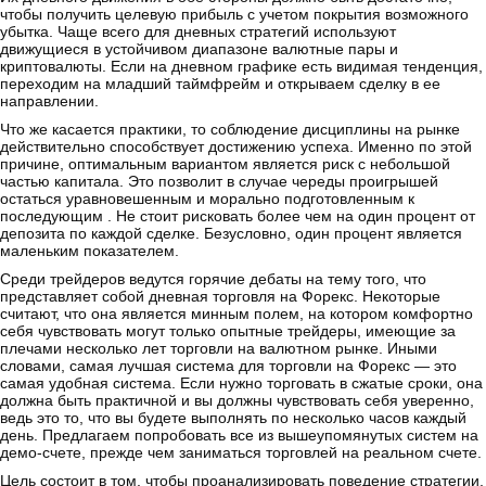
чтобы получить целевую прибыль с учетом покрытия возможного
убытка. Чаще всего для дневных стратегий используют
движущиеся в устойчивом диапазоне валютные пары и
криптовалюты. Если на дневном графике есть видимая тенденция,
переходим на младший таймфрейм и открываем сделку в ее
направлении.
Что же касается практики, то соблюдение дисциплины на рынке
действительно способствует достижению успеха. Именно по этой
причине, оптимальным вариантом является риск с небольшой
частью капитала. Это позволит в случае череды проигрышей
остаться уравновешенным и морально подготовленным к
последующим . Не стоит рисковать более чем на один процент от
депозита по каждой сделке. Безусловно, один процент является
маленьким показателем.
Среди трейдеров ведутся горячие дебаты на тему того, что
представляет собой дневная торговля на Форекс. Некоторые
считают, что она является минным полем, на котором комфортно
себя чувствовать могут только опытные трейдеры, имеющие за
плечами несколько лет торговли на валютном рынке. Иными
словами, самая лучшая система для торговли на Форекс — это
самая удобная система. Если нужно торговать в сжатые сроки, она
должна быть практичной и вы должны чувствовать себя уверенно,
ведь это то, что вы будете выполнять по несколько часов каждый
день. Предлагаем попробовать все из вышеупомянутых систем на
демо-счете, прежде чем заниматься торговлей на реальном счете.
Цель состоит в том, чтобы проанализировать поведение стратегии,