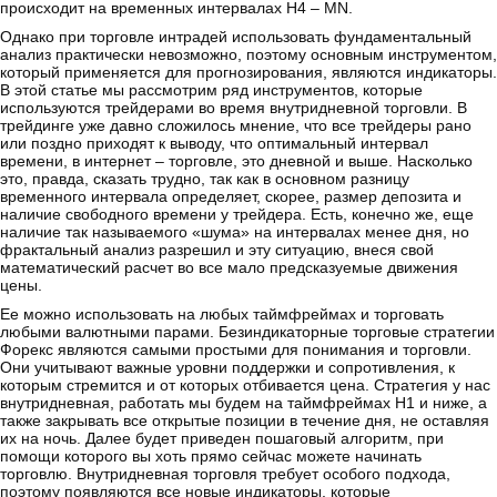
происходит на временных интервалах Н4 – MN.
Однако при торговле интрадей использовать фундаментальный
анализ практически невозможно, поэтому основным инструментом,
который применяется для прогнозирования, являются индикаторы.
В этой статье мы рассмотрим ряд инструментов, которые
используются трейдерами во время внутридневной торговли. В
трейдинге уже давно сложилось мнение, что все трейдеры рано
или поздно приходят к выводу, что оптимальный интервал
времени, в интернет – торговле, это дневной и выше. Насколько
это, правда, сказать трудно, так как в основном разницу
временного интервала определяет, скорее, размер депозита и
наличие свободного времени у трейдера. Есть, конечно же, еще
наличие так называемого «шума» на интервалах менее дня, но
фрактальный анализ разрешил и эту ситуацию, внеся свой
математический расчет во все мало предсказуемые движения
цены.
Ее можно использовать на любых таймфреймах и торговать
любыми валютными парами. Безиндикаторные торговые стратегии
Форекс являются самыми простыми для понимания и торговли.
Они учитывают важные уровни поддержки и сопротивления, к
которым стремится и от которых отбивается цена. Стратегия у нас
внутридневная, работать мы будем на таймфреймах Н1 и ниже, а
также закрывать все открытые позиции в течение дня, не оставляя
их на ночь. Далее будет приведен пошаговый алгоритм, при
помощи которого вы хоть прямо сейчас можете начинать
торговлю. Внутридневная торговля требует особого подхода,
поэтому появляются все новые индикаторы, которые