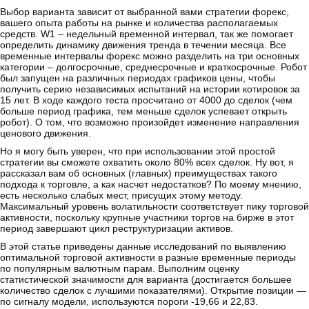
Выбор варианта зависит от выбранной вами стратегии форекс,
вашего опыта работы на рынке и количества располагаемых
средств. W1 – недельный временной интервал, так же помогает
определить динамику движения тренда в течении месяца. Все
временные интервалы форекс можно разделить на три основных
категории – долгосрочные, среднесрочные и краткосрочные. Робот
был запущен на различных периодах графиков цены, чтобы
получить серию независимых испытаний на истории котировок за
15 лет. В ходе каждого теста просчитано от 4000 до сделок (чем
больше период графика, тем меньше сделок успевает открыть
робот). О том, что возможно произойдет изменение направления
ценового движения.
Но я могу быть уверен, что при использовании этой простой
стратегии вы сможете охватить около 80% всех сделок. Ну вот, я
рассказал вам об основных (главных) преимуществах такого
подхода к торговле, а как насчет недостатков? По моему мнению,
есть несколько слабых мест, присущих этому методу.
Максимальный уровень волатильности соответствует пику торговой
активности, поскольку крупные участники торгов на бирже в этот
период завершают цикл реструктуризации активов.
В этой статье приведены данные исследований по выявлению
оптимальной торговой активности в разные временные периоды
по популярным валютным парам. Выполним оценку
статистической значимости для варианта (достигается большее
количество сделок с лучшими показателями). Открытие позиции —
по сигналу модели, используются пороги -19,66 и 22,83.