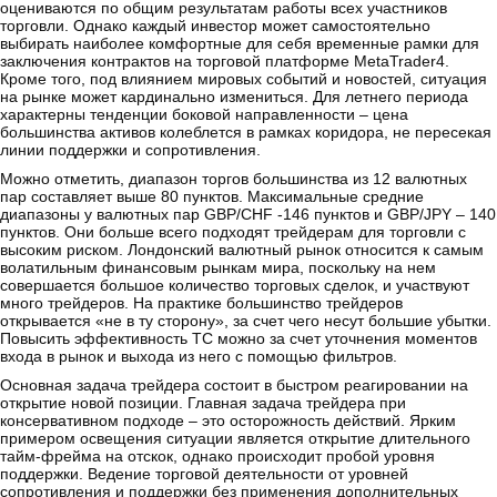
оцениваются по общим результатам работы всех участников
торговли. Однако каждый инвестор может самостоятельно
выбирать наиболее комфортные для себя временные рамки для
заключения контрактов на торговой платформе MetaTrader4.
Кроме того, под влиянием мировых событий и новостей, ситуация
на рынке может кардинально измениться. Для летнего периода
характерны тенденции боковой направленности – цена
большинства активов колеблется в рамках коридора, не пересекая
линии поддержки и сопротивления.
Можно отметить, диапазон торгов большинства из 12 валютных
пар составляет выше 80 пунктов. Максимальные средние
диапазоны у валютных пар GBP/CHF -146 пунктов и GBP/JPY – 140
пунктов. Они больше всего подходят трейдерам для торговли с
высоким риском. Лондонский валютный рынок относится к самым
волатильным финансовым рынкам мира, поскольку на нем
совершается большое количество торговых сделок, и участвуют
много трейдеров. На практике большинство трейдеров
открывается «не в ту сторону», за счет чего несут большие убытки.
Повысить эффективность ТС можно за счет уточнения моментов
входа в рынок и выхода из него с помощью фильтров.
Основная задача трейдера состоит в быстром реагировании на
открытие новой позиции. Главная задача трейдера при
консервативном подходе – это осторожность действий. Ярким
примером освещения ситуации является открытие длительного
тайм-фрейма на отскок, однако происходит пробой уровня
поддержки. Ведение торговой деятельности от уровней
сопротивления и поддержки без применения дополнительных