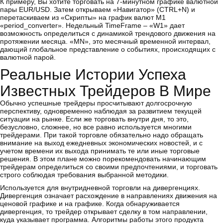
К примеру, Вы хотите торговать на 7-минутном графике валютной
пары EUR/USD. Затем открываем «Навигатор» (CTRL+N) и
перетаскиваем из «Скрипты» на график валют М1
«period_converter». Недельный TimeFrame – «W1» дает
возможность определиться с динамикой трендового движения на
протяжении месяца. «MN», это месячный временной интервал,
дающий глобальное представление о событиях, происходящих с
валютной парой.
Реальные Истории Успеха
Известных Трейдеров В Мире
Обычно успешные трейдеры просчитывают долгосрочную
перспективу, одновременно наблюдая за развитием текущей
ситуации на рынке. Если же торговать внутри дня, то это,
безусловно, сложнее, но все равно используется многими
трейдерами. При такой торговле обязательно надо обращать
внимание на выход ежедневных экономических новостей, и с
учетом времени их выхода принимать те или иные торговые
решения. В этом плане можно порекомендовать начинающим
трейдерам определиться со своими предпочтениями, и торговать
строго соблюдая требования выбранной методики.
Используется для внутридневной торговли на дивергенциях.
Дивергенция означает расхождение в направлениях движения на
ценовой графике и на графике. Когда обнаруживается
дивергенция, то трейдер открывает сделку в том направлении,
куда указывает программа. Алгоритмы работы этого продукта