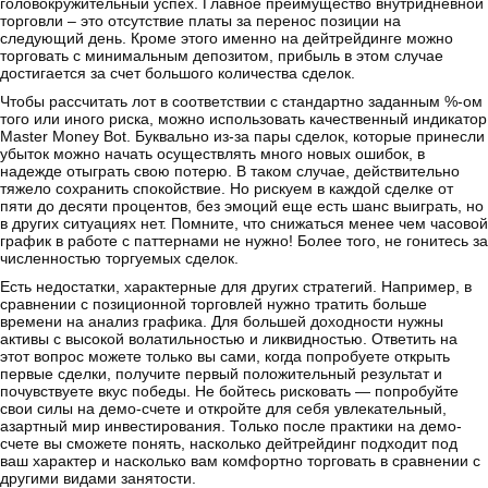
головокружительный успех. Главное преимущество внутридневной
торговли – это отсутствие платы за перенос позиции на
следующий день. Кроме этого именно на дейтрейдинге можно
торговать с минимальным депозитом, прибыль в этом случае
достигается за счет большого количества сделок.
Чтобы рассчитать лот в соответствии с стандартно заданным %-ом
того или иного риска, можно использовать качественный индикатор
Master Mоney Bot. Буквально из-за пары сделок, которые принесли
убыток можно начать осуществлять много новых ошибок, в
надежде отыграть свою потерю. В таком случае, действительно
тяжело сохранить спокойствие. Но рискуем в каждой сделке от
пяти до десяти процентов, без эмоций еще есть шанс выиграть, но
в других ситуациях нет. Помните, что снижаться менее чем часовой
график в работе с паттернами не нужно! Более того, не гонитесь за
численностью торгуемых сделок.
Есть недостатки, характерные для других стратегий. Например, в
сравнении с позиционной торговлей нужно тратить больше
времени на анализ графика. Для большей доходности нужны
активы с высокой волатильностью и ликвидностью. Ответить на
этот вопрос можете только вы сами, когда попробуете открыть
первые сделки, получите первый положительный результат и
почувствуете вкус победы. Не бойтесь рисковать — попробуйте
свои силы на демо-счете и откройте для себя увлекательный,
азартный мир инвестирования. Только после практики на демо-
счете вы сможете понять, насколько дейтрейдинг подходит под
ваш характер и насколько вам комфортно торговать в сравнении с
другими видами занятости.