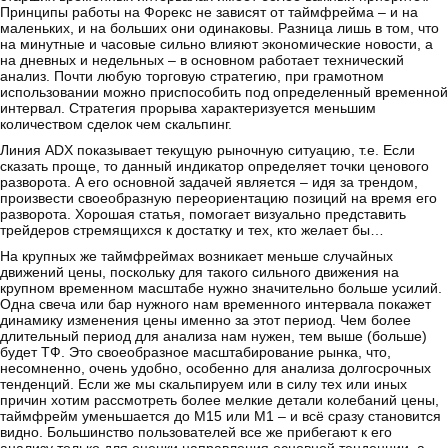
Принципы работы на Форекс не зависят от таймфрейма – и на
маленьких, и на больших они одинаковы. Разница лишь в том, что
на минутные и часовые сильно влияют экономические новости, а
на дневных и недельных – в основном работает технический
анализ. Почти любую торговую стратегию, при грамотном
использовании можно приспособить под определенный временной
интервал. Стратегия прорыва характеризуется меньшим
количеством сделок чем скальпинг.
Линия ADX показывает текущую рыночную ситуацию, т.е. Если
сказать проще, то данный индикатор определяет точки ценового
разворота. А его основной задачей является – идя за трендом,
произвести своеобразную переориентацию позиций на время его
разворота. Хорошая статья, помогает визуально представить
трейдеров стремящихся к достатку и тех, кто желает бы…
На крупных же таймфреймах возникает меньше случайных
движений цены, поскольку для такого сильного движения на
крупном временном масштабе нужно значительно больше усилий.
Одна свеча или бар нужного нам временного интервала покажет
динамику изменения цены именно за этот период. Чем более
длительный период для анализа нам нужен, тем выше (больше)
будет ТФ. Это своеобразное масштабирование рынка, что,
несомненно, очень удобно, особенно для анализа долгосрочных
тенденций. Если же мы скальпируем или в силу тех или иных
причин хотим рассмотреть более мелкие детали колебаний цены,
таймфрейм уменьшается до М15 или М1 – и всё сразу становится
видно. Большинство пользователей все же прибегают к его