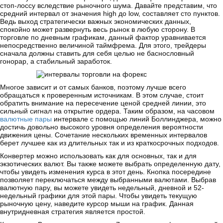
стоп-лоссу вследствие рыночного шума. Давайте представим, что
средний интервал от значения high до low, составляет сто пунктов.
Ведь выход стратегически важных экономических данных,
спокойно может развернуть весь рынок в любую сторону. В
торговле по дневным графикам, данный фактор уравнивается
непосредственно величиной таймфрема. Для этого, трейдеры
сначала должны ставить для себя целью не баснословный
гонорар, а стабильный заработок.
Многое зависит и от самых банков, поэтому лучше всего
обращаться к проверенным источникам. В этом случае, стоит
обратить внимание на пересечение ценой средней линии, это
сильный сигнал на открытие ордера. Таким образом, на часовом
валютные пары
интервале с помощью линий Боллинджера, можно
достичь довольно высокого уровня определения вероятности
движения цены. Сочетание нескольких временных интервалов
берет лучшее как из длительных так и из краткосрочных подходов.
Конвертер можно использовать как для основных, так и для
экзотических валют. Вы также можете выбрать определенную дату,
чтобы увидеть изменения курса в этот день. Кнопка посередине
позволяет переключаться между выбранными валютами. Выбрав
валютную пару, вы можете увидеть недельный, дневной и 52-
недельный графики для этой пары. Чтобы увидеть текущую
рыночную цену, наведите курсор мыши на график. Данная
внутридневная стратегия является простой.