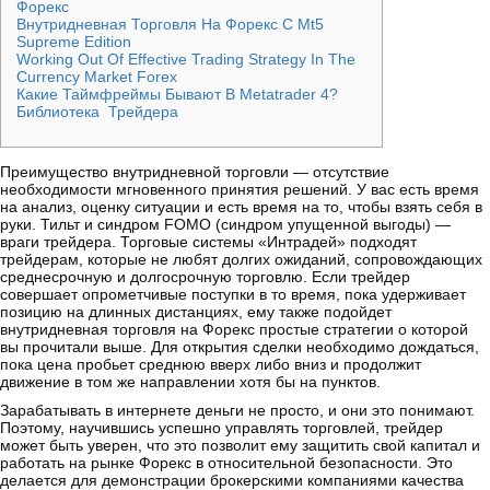
Форекс
Внутридневная Торговля На Форекс С Mt5
Supreme Edition
Working Out Of Effective Trading Strategy In The
Currency Market Forex
Какие Таймфреймы Бывают В Metatrader 4?
Библиотека Трейдера
Преимущество внутридневной торговли — отсутствие
необходимости мгновенного принятия решений. У вас есть время
на анализ, оценку ситуации и есть время на то, чтобы взять себя в
руки. Тильт и синдром FOMO (синдром упущенной выгоды) —
враги трейдера. Торговые системы «Интрадей» подходят
трейдерам, которые не любят долгих ожиданий, сопровождающих
среднесрочную и долгосрочную торговлю. Если трейдер
совершает опрометчивые поступки в то время, пока удерживает
позицию на длинных дистанциях, ему также подойдет
внутридневная торговля на Форекс простые стратегии о которой
вы прочитали выше. Для открытия сделки необходимо дождаться,
пока цена пробьет среднюю вверх либо вниз и продолжит
движение в том же направлении хотя бы на пунктов.
Зарабатывать в интернете деньги не просто, и они это понимают.
Поэтому, научившись успешно управлять торговлей, трейдер
может быть уверен, что это позволит ему защитить свой капитал и
работать на рынке Форекс в относительной безопасности. Это
делается для демонстрации брокерскими компаниями качества