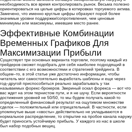
необходимость все время контролировать рынок. Весьма полезно
ориентироваться на целые цифры в котировках торгуемого актива.
Замечено, что именно круглые цифры образуют порой более
значимые уровни поддержки/сопротивления, чем ценовые
минимумы или максимумы, имевшие место ранее.
Эффективные Комбинации
Временных Графиков Для
Максимизации Прибыли
Существует три основных варианта торговли, поэтому каждый из
трейдеров сможет подобрать для себя наиболее подходящий в
соответствии с его возможностями и стратегией трейдинга. В
общем–то, в этой статье уже достаточно информации, чтобы
читатель мог самостоятельно выработать шаблоны и еще через
год–другой приспособиться реально зарабатывать у так
называемых форекс-брокеров. Звериный оскал форекса ― вот что
вас ждет на этом тернистом пути, и я не шучу. Если вероятности
достижения уровней не 50/50, то мы будем получать какой-то
определенный финансовый результат на ощутимом множестве
сделок ― положительный или отрицательный. В частности, если
упомянутые выше «хвосты» действительно не укладываются в
нормальное распределение, то открытие на пробое канала наружу
будет приносить устойчивую прибыль. У каждого из нас в школе
был набор подобных вещиц.