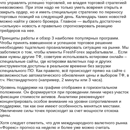
что управлять успешно торговлей, не владея торговой стратегией
невозможно. При этом надо не только уметь вовремя открыть и
закрыть ордер, но и иметь специальную стратегию по переносу
торговых позиций на следующий день. Календарь таких новостей
можно найти у своего брокера. Главное — выбрать достаточно
«сильную» новость и правильно спрогнозировать реакцию
трейдеров на нее.
Принципы работы и обзор 3 наиболее популярных программ.
Чтобы принять взвешенное и успешное торговое решение
необходимо тщательно проанализировать ситуацию на рынке. Мы
заботимся о том, чтобы клиенты FreshForex зарабатывали… Если
вам нужны другие ТФ, советуем использовать котировки онлайн –
специальные сайты, где котировки валютных пар и других
инструментов доступны в реальном времени без загрузки
специального ПО. Как правило, всё происходит прямо на сайте с
возможностью автоматического обновления цены и выбором ТФ, в
т.ч. Нестандартного (например, 2 минуты или 3 часа).
Уровень поддержки на графике отображен в горизонтальном
положении. Он формируется при проведении линии через участок
фиксации стоимости активов. Аналитики рекомендуют
концентрировать особое внимание на уровни сопротивления и
поддержки, так как они имеют особенность меняться местами.
Увеличение силы точек происходит за счет мощности отскока
цены.
Хотя следует отметить, что для международного валютного рынка
«Форекс» прогноз на неделю и более уже можно считать