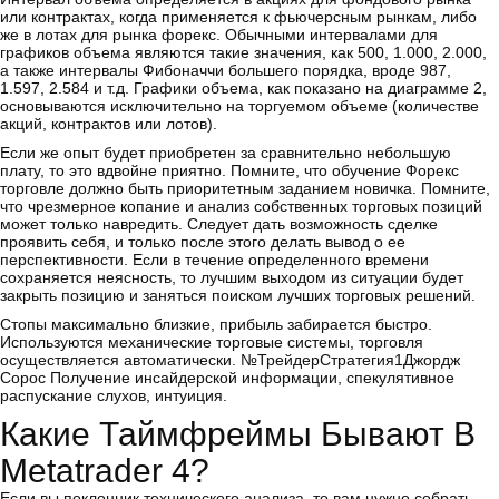
или контрактах, когда применяется к фьючерсным рынкам, либо
же в лотах для рынка форекс. Обычными интервалами для
графиков объема являются такие значения, как 500, 1.000, 2.000,
а также интервалы Фибоначчи большего порядка, вроде 987,
1.597, 2.584 и т.д. Графики объема, как показано на диаграмме 2,
основываются исключительно на торгуемом объеме (количестве
акций, контрактов или лотов).
Если же опыт будет приобретен за сравнительно небольшую
плату, то это вдвойне приятно. Помните, что обучение Форекс
торговле должно быть приоритетным заданием новичка. Помните,
что чрезмерное копание и анализ собственных торговых позиций
может только навредить. Следует дать возможность сделке
проявить себя, и только после этого делать вывод о ее
перспективности. Если в течение определенного времени
сохраняется неясность, то лучшим выходом из ситуации будет
закрыть позицию и заняться поиском лучших торговых решений.
Стопы максимально близкие, прибыль забирается быстро.
Используются механические торговые системы, торговля
осуществляется автоматически. №ТрейдерСтратегия1Джордж
Сорос Получение инсайдерской информации, спекулятивное
распускание слухов, интуиция.
Какие Таймфреймы Бывают В
Metatrader 4?
Если вы поклонник технического анализа, то вам нужно собрать