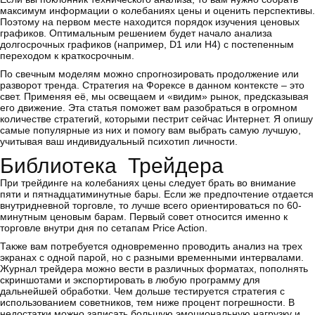
максимум информации о колебаниях цены и оценить перспективы.
Поэтому на первом месте находится порядок изучения ценовых
графиков. Оптимальным решением будет начало анализа
долгосрочных графиков (например, D1 или Н4) с постепенным
переходом к краткосрочным.
По свечным моделям можно спрогнозировать продолжение или
разворот тренда. Стратегия на Форексе в данном контексте – это
свет. Применяя её, мы освещаем и «видим» рынок, предсказывая
его движение. Эта статья поможет вам разобраться в огромном
количестве стратегий, которыми пестрит сейчас Интернет. Я опишу
самые популярные из них и помогу вам выбрать самую лучшую,
учитывая ваш индивидуальный психотип личности.
Библиотека Трейдера
При трейдинге на колебаниях цены следует брать во внимание
пяти и пятнадцатиминутные бары. Если же предпочтение отдается
внутридневной торговле, то лучше всего ориентироваться по 60-
минутным ценовым барам. Первый совет относится именно к
торговле внутри дня по сетапам Price Action.
Также вам потребуется одновременно проводить анализ на трех
экранах с одной парой, но с разными временными интервалами.
Журнал трейдера можно вести в различных форматах, пополнять
скриншотами и экспортировать в любую программу для
дальнейшей обработки. Чем дольше тестируется стратегия с
использованием советников, тем ниже процент погрешности. В
недостатки можно записать большую эмоциональную нагрузку и