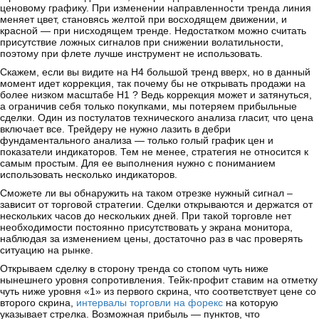
ценовому графику. При изменении направленности тренда линия
меняет цвет, становясь желтой при восходящем движении, и
красной — при нисходящем тренде. Недостатком можно считать
присутствие ложных сигналов при снижении волатильности,
поэтому при флете лучше инструмент не использовать.
Скажем, если вы видите на Н4 большой тренд вверх, но в данный
момент идет коррекция, так почему бы не открывать продажи на
более низком масштабе Н1 ? Ведь коррекция может и затянуться,
а ограничив себя только покупками, мы потеряем прибыльные
сделки. Один из постулатов технического анализа гласит, что цена
включает все. Трейдеру не нужно лазить в дебри
фундаментального анализа — только голый график цен и
показатели индикаторов. Тем не менее, стратегия не относится к
самым простым. Для ее выполнения нужно с пониманием
использовать несколько индикаторов.
Сможете ли вы обнаружить на таком отрезке нужный сигнал –
зависит от торговой стратегии. Сделки открываются и держатся от
нескольких часов до нескольких дней. При такой торговле нет
необходимости постоянно присутствовать у экрана монитора,
наблюдая за изменением цены, достаточно раз в час проверять
ситуацию на рынке.
Открываем сделку в сторону тренда со стопом чуть ниже
нынешнего уровня сопротивления. Тейк-профит ставим на отметку
чуть ниже уровня «1» из первого скрина, что соответствует цене со
второго скрина,
интервалы торговли на форекс
на которую
указывает стрелка. Возможная прибыль — пунктов, что