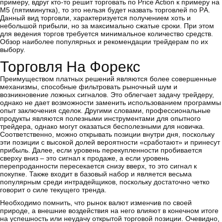
примеру, вдруг кто-то решит торговать по Price Action к примеру на
М5 (пятиминутка), то это нельзя будет назвать торговлей по PА.
Данный вид торговли, характеризуется получением хоть и
небольшой прибыли, но за максимально сжатые сроки. При этом
для ведения торгов требуется минимальное количество средств.
Обзор наиболее популярных и рекомендации трейдерам по их
выбору.
Торговля На Форекс
Преимуществом платных решений являются более совершенные
механизмы, способные фильтровать рыночный шум и
возникновение ложных сигналов. Это облегчает задачу трейдеру,
однако не дает возможности заменить использованием программы
опыт заключения сделок. Другими словами, профессиональные
продукты являются полезными инструментами для опытного
трейдера, однако могут оказаться бесполезными для новичка.
Соответственно, можно открывать позиции внутри дня, поскольку
эти позиции с высокой долей вероятности «сработают» и принесут
прибыль. Далее, если уровень перекупленности пробивается
сверху вниз – это сигнал к продаже, а если уровень
перепроданности пересекается снизу вверх, то это сигнал к
покупке. Также входит в базовый набор и является весьма
популярным среди интрадейщиков, поскольку достаточно четко
говорит о силе текущего тренда.
Необходимо помнить, что рынок валют изменчив по своей
природе, а внешние воздействия на него влияют в конечном итоге
на успешность или неудачу открытой торговой позиции. Очевидно,