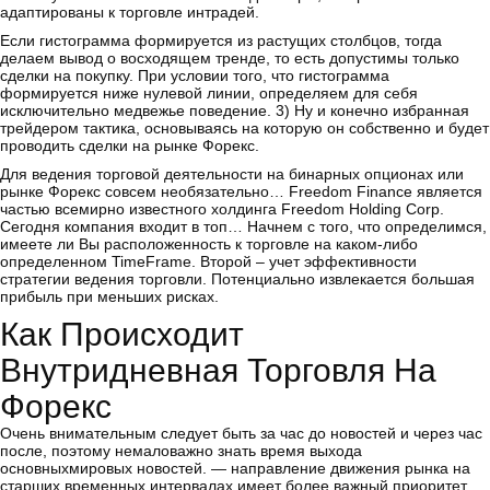
адаптированы к торговле интрадей.
Если гистограмма формируется из растущих столбцов, тогда
делаем вывод о восходящем тренде, то есть допустимы только
сделки на покупку. При условии того, что гистограмма
формируется ниже нулевой линии, определяем для себя
исключительно медвежье поведение. 3) Ну и конечно избранная
трейдером тактика, основываясь на которую он собственно и будет
проводить сделки на рынке Форекс.
Для ведения торговой деятельности на бинарных опционах или
рынке Форекс совсем необязательно… Freedom Finance является
частью всемирно известного холдинга Freedom Holding Corp.
Сегодня компания входит в топ… Начнем с того, что определимся,
имеете ли Вы расположенность к торговле на каком-либо
определенном TimeFrame. Второй – учет эффективности
стратегии ведения торговли. Потенциально извлекается большая
прибыль при меньших рисках.
Как Происходит
Внутридневная Торговля На
Форекс
Очень внимательным следует быть за час до новостей и через час
после, поэтому немаловажно знать время выхода
основныхмировых новостей. — направление движения рынка на
старших временных интервалах имеет более важный приоритет.