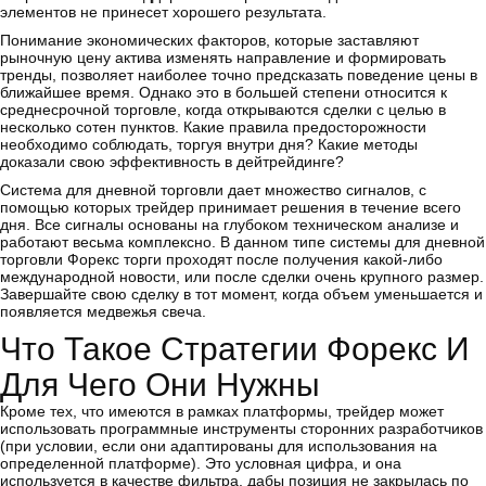
элементов не принесет хорошего результата.
Понимание экономических факторов, которые заставляют
рыночную цену актива изменять направление и формировать
тренды, позволяет наиболее точно предсказать поведение цены в
ближайшее время. Однако это в большей степени относится к
среднесрочной торговле, когда открываются сделки с целью в
несколько сотен пунктов. Какие правила предосторожности
необходимо соблюдать, торгуя внутри дня? Какие методы
доказали свою эффективность в дейтрейдинге?
Система для дневной торговли дает множество сигналов, с
помощью которых трейдер принимает решения в течение всего
дня. Все сигналы основаны на глубоком техническом анализе и
работают весьма комплексно. В данном типе системы для дневной
торговли Форекс торги проходят после получения какой-либо
международной новости, или после сделки очень крупного размер.
Завершайте свою сделку в тот момент, когда объем уменьшается и
появляется медвежья свеча.
Что Такое Стратегии Форекс И
Для Чего Они Нужны
Кроме тех, что имеются в рамках платформы, трейдер может
использовать программные инструменты сторонних разработчиков
(при условии, если они адаптированы для использования на
определенной платформе). Это условная цифра, и она
используется в качестве фильтра, дабы позиция не закрылась по