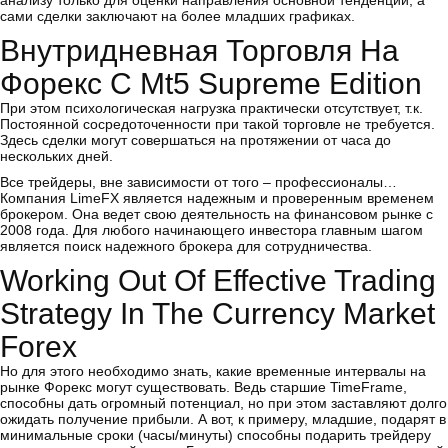
анализу только для оценки направления основной тенденции, а
сами сделки заключают на более младших графиках.
Внутридневная Торговля На
Форекс С Mt5 Supreme Edition
При этом психологическая нагрузка практически отсутствует, т.к.
Постоянной сосредоточенности при такой торговле не требуется.
Здесь сделки могут совершаться на протяжении от часа до
нескольких дней.
Все трейдеры, вне зависимости от того – профессионалы…
Компания LimeFX является надежным и проверенным временем
брокером. Она ведет свою деятельность на финансовом рынке с
2008 года. Для любого начинающего инвестора главным шагом
является поиск надежного брокера для сотрудничества.
Working Out Of Effective Trading
Strategy In The Currency Market
Forex
Но для этого необходимо знать, какие временные интервалы на
рынке Форекс могут существовать. Ведь старшие TimeFrame,
способны дать огромный потенциал, но при этом заставляют долго
ожидать получение прибыли. А вот, к примеру, младшие, подарят в
минимальные сроки (часы/минуты) способны подарить трейдеру