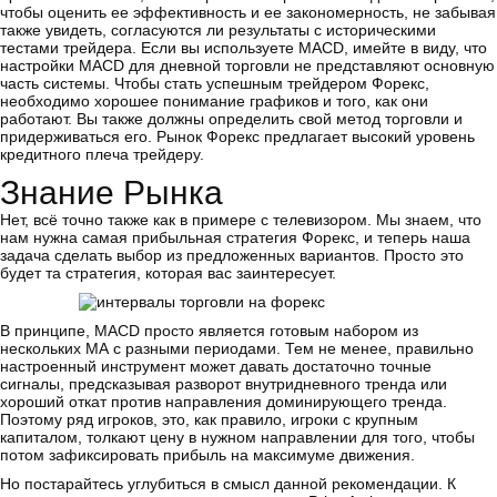
чтобы оценить ее эффективность и ее закономерность, не забывая
также увидеть, согласуются ли результаты с историческими
тестами трейдера. Если вы используете MACD, имейте в виду, что
настройки MACD для дневной торговли не представляют основную
часть системы. Чтобы стать успешным трейдером Форекс,
необходимо хорошее понимание графиков и того, как они
работают. Вы также должны определить свой метод торговли и
придерживаться его. Рынок Форекс предлагает высокий уровень
кредитного плеча трейдеру.
Знание Рынка
Нет, всё точно также как в примере с телевизором. Мы знаем, что
нам нужна самая прибыльная стратегия Форекс, и теперь наша
задача сделать выбор из предложенных вариантов. Просто это
будет та стратегия, которая вас заинтересует.
В принципе, MACD просто является готовым набором из
нескольких МА с разными периодами. Тем не менее, правильно
настроенный инструмент может давать достаточно точные
сигналы, предсказывая разворот внутридневного тренда или
хороший откат против направления доминирующего тренда.
Поэтому ряд игроков, это, как правило, игроки с крупным
капиталом, толкают цену в нужном направлении для того, чтобы
потом зафиксировать прибыль на максимуме движения.
Но постарайтесь углубиться в смысл данной рекомендации. К