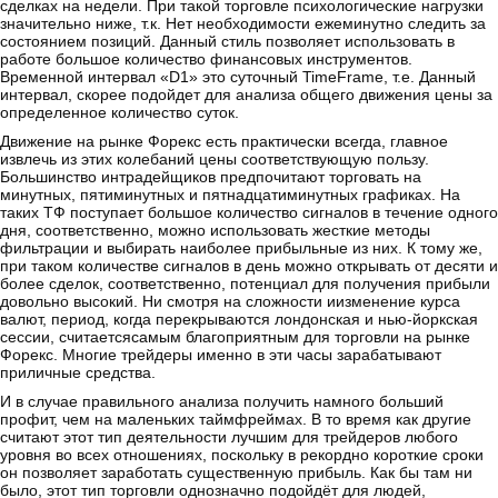
сделках на недели. При такой торговле психологические нагрузки
значительно ниже, т.к. Нет необходимости ежеминутно следить за
состоянием позиций. Данный стиль позволяет использовать в
работе большое количество финансовых инструментов.
Временной интервал «D1» это суточный TimeFrame, т.е. Данный
интервал, скорее подойдет для анализа общего движения цены за
определенное количество суток.
Движение на рынке Форекс есть практически всегда, главное
извлечь из этих колебаний цены соответствующую пользу.
Большинство интрадейщиков предпочитают торговать на
минутных, пятиминутных и пятнадцатиминутных графиках. На
таких ТФ поступает большое количество сигналов в течение одного
дня, соответственно, можно использовать жесткие методы
фильтрации и выбирать наиболее прибыльные из них. К тому же,
при таком количестве сигналов в день можно открывать от десяти и
более сделок, соответственно, потенциал для получения прибыли
довольно высокий. Ни смотря на сложности иизменение курса
валют, период, когда перекрываются лондонская и нью-йоркская
сессии, считаетсясамым благоприятным для торговли на рынке
Форекс. Многие трейдеры именно в эти часы зарабатывают
приличные средства.
И в случае правильного анализа получить намного больший
профит, чем на маленьких таймфреймах. В то время как другие
считают этот тип деятельности лучшим для трейдеров любого
уровня во всех отношениях, поскольку в рекордно короткие сроки
он позволяет заработать существенную прибыль. Как бы там ни
было, этот тип торговли однозначно подойдёт для людей,