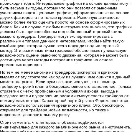
происходят торги. Интервальные графики на основе данных могут
быть весьма выгодны, потому что они позволяют рыночным
участникам видеть ценовые графики, сформированные на основе
других факторов, а не только времени. Рыночную активность
можно более легко оценить просто на основе сформированных
баров. Как и в случае с любым инструментом анализа, эти графики
должны быть приспособлены под собственный торговый стиль
каждого трейдера. Трейдеры могут экспериментировать с
различными типами данных и интервалами, чтобы найти такую
комбинацию, которая лучше всего подходит под их торговый
метод. Эти различные типы графиков обеспечивают уникальную
возможность оценки рыночного движения, которая не может быть
достигнута через методы построения графиков на основе
временных периодов.
Но тем не менее многие из трейдеров, экспертов и критиков
выделяют эту стратегию как одну из лучших, имеющихся в данный
момент на рынке. Если руки все-таки чешутся, то в помощь
трейдеру строгий план и беспрекословное его выполнение. Только
стратегии с четко прописанными условиями входа, выхода и
предписаниями в управлении рисками смогут спасти трейдера от
неминуемых потерь. Характерной чертой рынка Форекс является
возможность использования кредитного плеча. Это, бесспорно,
открывает для трейдера новые возможности, но также и
подвергает дополнительному риску.
Стоит отметить, что интервалы объема подбираются
индивидуально для каждого анализируемого рынка и инструмента.
Интервал объема определяется в акциях для фондового рынка