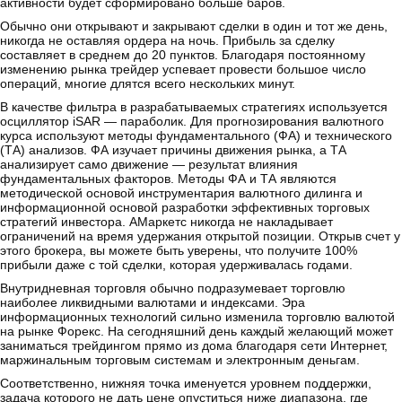
активности будет сформировано больше баров.
Обычно они открывают и закрывают сделки в один и тот же день,
никогда не оставляя ордера на ночь. Прибыль за сделку
составляет в среднем до 20 пунктов. Благодаря постоянному
изменению рынка трейдер успевает провести большое число
операций, многие длятся всего нескольких минут.
В качестве фильтра в разрабатываемых стратегиях используется
осциллятор iSAR — параболик. Для прогнозирования валютного
курса используют методы фундаментального (ФА) и технического
(ТА) анализов. ФА изучает причины движения рынка, а ТА
анализирует само движение — результат влияния
фундаментальных факторов. Методы ФА и ТА являются
методической основой инструментария валютного дилинга и
информационной основой разработки эффективных торговых
стратегий инвестора. АМаркетс никогда не накладывает
ограничений на время удержания открытой позиции. Открыв счет у
этого брокера, вы можете быть уверены, что получите 100%
прибыли даже с той сделки, которая удерживалась годами.
Внутридневная торговля обычно подразумевает торговлю
наиболее ликвидными валютами и индексами. Эра
информационных технологий сильно изменила торговлю валютой
на рынке Форекс. На сегодняшний день каждый желающий может
заниматься трейдингом прямо из дома благодаря сети Интернет,
маржинальным торговым системам и электронным деньгам.
Соответственно, нижняя точка именуется уровнем поддержки,
задача которого не дать цене опуститься ниже диапазона, где