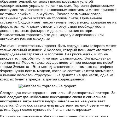
обременительной, он может воспользоваться услугой
«доверительное управление капиталом». Торговля финансовыми
инструментами является рискованным занятием и может принести
не только прибыль, но и убытки. Размер возможных потерь
ограничен суммой остатка на торговом счете. Применение
стратегии Сидуса имеет несомненные плюсы использования ее на
форекс рынке. К таким относится отсутствие необходимости
дополнительных фильтров и довольно низкие потери.
Нежелательно торговать в те дни, когда у американских или
английских банков выходные.
Это очень ответственный проект, быть сотрудником которого может
только сильный человек. И человек, который понимает что такое
внутридневная стратегия и торговля. Без риска никак, и кто не
рискует, тот, как обычно, и не пьет шампанского. Внутридневная
торговля на Форекс также осуществляется при помощи волновой
теории Эллиотта . Этот метод заключается в том, что на графике
Форекс нужно искать модели, которые состоят из пяти элементов,
а именно волновой структуры. Она делится на две части, одна из
которых будет в тренде, а другая коррекционной.
Следующая свеча «додж» — сигнальный разворотный паттерн. За
ней следуют две небольшие восходящие свечи и сигнальная
нисходящая закрывается внутри канала — на нее указывает
стрелка. Стоп-лосс ставим чуть выше тени зеленой свечи — его
длина будет около пунктов по 4-значным котировкам.
Их дневного движения в обе стороны должно быть достаточно,