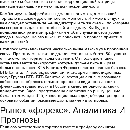
имеющие собственные значения корреляционной матрицы
меньше единицы, не имеют практической ценности.
Комбинируя таймфреймы вы должны понимать, что в вашей
торговле на самом деле ничего не меняется. Я имею в виду, что
вам следует оставить те же индикаторы и те же схемы, по которым
вы сверяетесь для того чтобы войти в сделку. Вы будете
пользоваться разными графиками чтобы улучшить свои уровни
входа и выхода, но это никак не повлияет на процесс принятия
вами решений.
Стоплосс устанавливается несколько выше максимума пробойной
свечи. При этом он также не должен составлять более 50 пунктов
от наложенной горизонтальной линии. От последней также
устанавливается тейкпрофит, который должен быть в 2 раза
больше стоплосса. ВТБ Капитал Форекс является частью бизнеса
ВТБ Капитал Инвестиции, единой платформы инвестиционных
услуг Группы ВТБ. ВТБ Капитал Инвестиции активно развивает
собственные образовательные проекты и видит повышение
финансовой грамотности в России в качестве одного из своих
приоритетов. Здесь представлена аналитика по рынку ценных
бумаг от команды ВТБ, инвестиционные идеи, обзоры трендов и
основных событий, оказывающих влияние на котировки.
Рынок «форекс»: Аналитика И
Прогнозы
Если самостоятельная торговля кажется трейдеру слишком