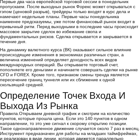
Первые два часа европейской торговой сессии в понедельник
пропускаем. После выходных рынок Форекс может открываться с
гэпом (ценовой разрыв), трейдеры только входят в курс дела и
намечают недельные планы. Первые часы понедельника
наименее предсказуемы, уже потом финансовый рынок входит в
привычный ритм. Перед выходными в последние часы происходит
массовое закрытие сделок во избежание свопа и
фундаментальных рисков. Сделка открывается и закрывается в
течение дня.
На динамику валютного курса (ВК) оказывают сильное влияние
происходящие изменения в экономиках различных стран, а
величина изменений определяет доходность всех видов
международных операций. Вы открываете торговый счет,
пополняете его деньгами и начинаете совершать сделки на рынке
CFD и FOREX. Кроме того, признаком смены тренда является
пересечение границ туннеля или их сближение к одной
скользящей средней.
Определение Точек Входа И
Выхода Из Рынка
Правила.Открываем дневной график и смотрим на количество
пунктов, которые прошла цена. Если это 140 пунктов в одном
направлении, то это уже сигнал к скорому открытию позиции.
Такое однонаправленное движение случается около 7 раз в месяц.
Инструмент предназначен для работы на младших таймфреймах,
и реализован в виде линии, которая движется параллельно