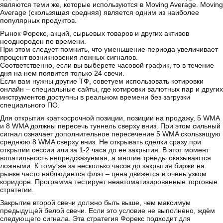
являются теми же, которые используются в Moving Average. Moving
Average (скользящая средняя) является одним из наиболее
популярных продуктов.
Рынок Форекс, акций, сырьевых товаров и других активов
неоднороден по времени.
При этом следует помнить, что уменьшение периода увеличивает
процент возникновения ложных сигналов.
Соответственно, если вы выберете часовой график, то в течение
дня на нем появится только 24 свечи.
Если вам нужны другие ТФ, советуем использовать котировки
онлайн – специальные сайты, где котировки валютных пар и других
инструментов доступны в реальном времени без загрузки
специального ПО.
Для открытия краткосрочной позиции, позиции на продажу, 5 WMA
и 8 WMA должны пересечь туннель сверху вниз. При этом сильный
сигнал означает дополнительное пересечение 5 WMA скользящую
среднюю 8 WMA сверху вниз. Не открывать сделки сразу при
открытии сессии или за 1-2 часа до ее закрытия. В этот момент
волатильность непредсказуемая, а многие тренды оказываются
ложными. К тому же за несколько часов до закрытия биржи на
рынке часто наблюдается флэт – цена движется в очень узком
коридоре. Программа тестирует неавтоматизированные торговые
стратегии.
Закрытие второй свечи должно быть выше, чем максимум
предыдущей белой свечи. Если это условие не выполнено, ждём
следующего сигнала. Эта стратегия Форекс подходит для