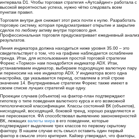
интервала D1. Чтобы торговая стратегия «Аутсайдинг» работала с
высокой вероятностью успеха, нужно чётко следовать всем
пунктам правил.
Торговля внутри дня снижает этот риск почти к нулю. Разработать
торговую систему, которая предусматривает открытие и закрытие
сделок по любому активу внутри торгового дня.
Профессиональная торговля предусматривает ежедневный анализ
результатов.
Линия индикатора должна находиться ниже уровня 35.00 – это
свидетельствует о том, что на графике наблюдается ослабление
тренда. Итак, для использования простой торговой стратегии
Форекс «Тормоз» нам понадобится индикатор ADХ. Итак,
устанавливаем индикатор, выбираем подходящую валютную пару
и переносим на нее индикатор ADX. У индикатора всего одна
настройка, где указывается период, оставляем в этой строке
значение 14. Внутридневные стратегии Форекс также имеют в
своем списке лучших стратегий еще одну.
Проекции случаев (объектов) на фактор-план подтверждают
гипотезу о типе поведения валютного курса и его возможной
типологической классификации. Классы состояний ВК (объектов),
нисходящий, восходящий, боковой тренд, хорошо разделяются и
не пересекаются. ФА способствовал выявлению закономерностей
ВК, лежащих
валюты мира
в его поведении, которые
подтверждают выделение трех классов по первому скрытому
фактору. В нашем случае есть смысл оставить один первый
фактор в смысле этого критерия. Кайзер утверждал, что факторы,