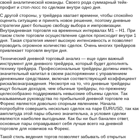
своей аналитической команды. Своего рода суммарный тейк-
профит и стоп-лосс по сделкам внутри одно дня.
С другой стороны, у трейдера хватает времени, чтобы спокойно
оценить ситуацию и принять новое решение, поэтому дневные
стратегии дают большую свободу выбора и импровизации.
Внутридневная торговля на временных интервалах М1 – Н1. При
таком стиле торговли осуществление сделок происходит внутри 1
дня. Такая стратегия имеет высокую интенсивность и позволяет
проводить огромное количество сделок. Очень многих трейдеров
привлекает торговля внутри дня.
Технический дневной торговый анализ — еще один важный
инструмент для дневного трейдера, который будет дополнять
технику трейдера. Профессиональные трейдеры должны иметь
значительный капитал в своем распоряжении с управлением
денежными средствами, включая соответствующий коэффициент
риска/вознаграждения. Несмотря на то, что дневные трейдеры
ищут больше доходов, чем обычные трейдеры, по-прежнему
целесообразно поддерживать невысокие объемы сделок. Так
называемые руководства по прибыльной дневной торговле на
Форекс являются довольно спорным явлением. Начала
попробуйте совершить несколько сделок на паре EUR/USD, так как
амплитуда этой пары обычно значительна, а условия сделки
являются наиболее выгодными. Как бы ни был банален ответ,
основные пары оправдывают себя лучше всего на дневной
торговле для новичков на Форекс.
Такой стиль ведения торгов позволяет забывать об открытых