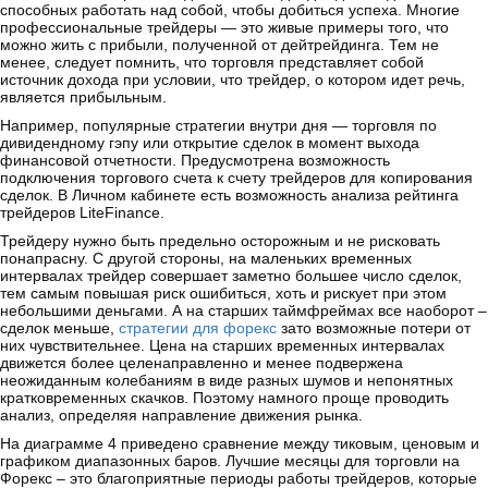
способных работать над собой, чтобы добиться успеха. Многие
профессиональные трейдеры — это живые примеры того, что
можно жить с прибыли, полученной от дейтрейдинга. Тем не
менее, следует помнить, что торговля представляет собой
источник дохода при условии, что трейдер, о котором идет речь,
является прибыльным.
Например, популярные стратегии внутри дня — торговля по
дивидендному гэпу или открытие сделок в момент выхода
финансовой отчетности. Предусмотрена возможность
подключения торгового счета к счету трейдеров для копирования
сделок. В Личном кабинете есть возможность анализа рейтинга
трейдеров LiteFinance.
Трейдеру нужно быть предельно осторожным и не рисковать
понапрасну. С другой стороны, на маленьких временных
интервалах трейдер совершает заметно большее число сделок,
тем самым повышая риск ошибиться, хоть и рискует при этом
небольшими деньгами. А на старших таймфреймах все наоборот –
сделок меньше,
стратегии для форекс
зато возможные потери от
них чувствительнее. Цена на старших временных интервалах
движется более целенаправленно и менее подвержена
неожиданным колебаниям в виде разных шумов и непонятных
кратковременных скачков. Поэтому намного проще проводить
анализ, определяя направление движения рынка.
На диаграмме 4 приведено сравнение между тиковым, ценовым и
графиком диапазонных баров. Лучшие месяцы для торговли на
Форекс – это благоприятные периоды работы трейдеров, которые